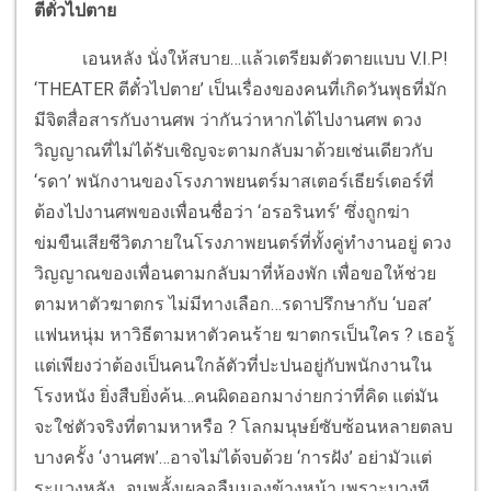
ตีตั๋วไปตาย
เอนหลัง นั่งให้สบาย…แล้วเตรียมตัวตายแบบ V.I.P!
‘THEATER ตีตั๋วไปตาย’ เป็นเรื่องของคนที่เกิดวันพุธที่มัก
มีจิตสื่อสารกับงานศพ ว่ากันว่าหากได้ไปงานศพ ดวง
วิญญาณที่ไม่ได้รับเชิญจะตามกลับมาด้วยเช่นเดียวกับ
‘รดา’ พนักงานของโรงภาพยนตร์มาสเตอร์เธียร์เตอร์ที่
ต้องไปงานศพของเพื่อนชื่อว่า ‘อรอรินทร์’ ซึ่งถูกฆ่า
ข่มขืนเสียชีวิตภายในโรงภาพยนตร์ที่ทั้งคู่ทำงานอยู่ ดวง
วิญญาณของเพื่อนตามกลับมาที่ห้องพัก เพื่อขอให้ช่วย
ตามหาตัวฆาตกร ไม่มีทางเลือก…รดาปรึกษากับ ‘บอส’
แฟนหนุ่ม หาวิธีตามหาตัวคนร้าย ฆาตกรเป็นใคร ? เธอรู้
แต่เพียงว่าต้องเป็นคนใกล้ตัวที่ปะปนอยู่กับพนักงานใน
โรงหนัง ยิ่งสืบยิ่งค้น…คนผิดออกมาง่ายกว่าที่คิด แต่มัน
จะใช่ตัวจริงที่ตามหาหรือ ? โลกมนุษย์ซับซ้อนหลายตลบ
บางครั้ง ‘งานศพ’…อาจไม่ได้จบด้วย ‘การฝัง’ อย่ามัวแต่
ระแวงหลัง…จนพลั้งเผลอลืมมองข้างหน้า เพราะบางที