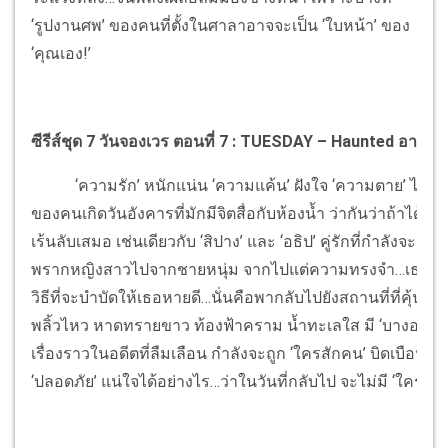
‘รูปงานศพ’ ของคนที่ตั้งในศาลาอาจจะเป็น ‘ใบหน้า’ ของ
‘คุณเอง!’
ซีรีส์ชุด 7 วันจองเวร ตอนที่ 7 :
TUESDAY – Haunted อาถรรพ์
‘ความรัก’ หนักแน่น ‘ความแค้น’ ฝังใจ ‘ความตาย’ ไม่ลืม!
ของคนเกิดวันอังคารที่มักมีจิตสื่อกับห้องน้ำ ว่ากันว่าถ้าได้ใกล้
เร้นลับเสมอ เช่นเดียวกับ ‘สิปาง’ และ ‘อธิป’ คู่รักที่กำลังจะแต่ง
พรากหญิงสาวไปจากชายหนุ่ม จากไปแต่ความทรงจำ…เธอความจำ
วิธีที่จะบำบัดให้เธอหายดี…นั่นคือพากลับไปยังสถานที่ที่คุ้นเคย
พลิ้วไหว หาดทรายขาว ท้องฟ้าคราม น้ำทะเลใส มี ‘บางอย่าง
เรื่องราวในอดีตที่ลืมเลือน กำลังจะถูก ‘ใครสักคน’ บิดเบือนสร้า
‘ปลอดภัย’ แน่ใจได้อย่างไร…ว่าในวันที่กลับไป จะไม่มี ‘ใคร’ แอ