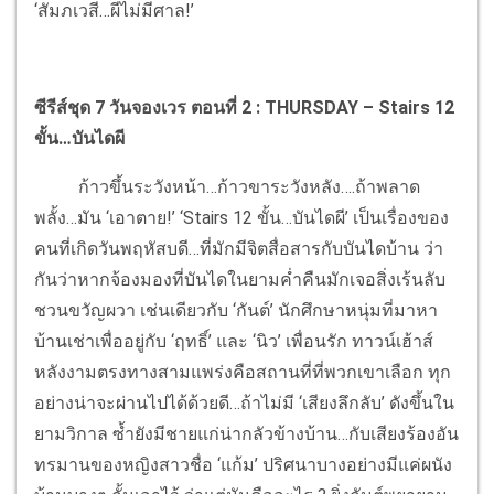
‘สัมภเวสี…ผีไม่มีศาล!’
ซีรีส์ชุด 7 วันจองเวร ตอนที่ 2 :
THURSDAY – Stairs 12
ขั้น…บันไดผี
ก้าวขึ้นระวังหน้า…ก้าวขาระวังหลัง….ถ้าพลาด
พลั้ง…มัน ‘เอาตาย!’ ‘Stairs 12 ขั้น…บันไดผี’ เป็นเรื่องของ
คนที่เกิดวันพฤหัสบดี…ที่มักมีจิตสื่อสารกับบันไดบ้าน ว่า
กันว่าหากจ้องมองที่บันไดในยามค่ำคืนมักเจอสิ่งเร้นลับ
ชวนขวัญผวา เช่นเดียวกับ ‘กันต์’ นักศึกษาหนุ่มที่มาหา
บ้านเช่าเพื่ออยู่กับ ‘ฤทธิ์’ และ ‘นิว’ เพื่อนรัก ทาวน์เฮ้าส์
หลังงามตรงทางสามแพร่งคือสถานที่ที่พวกเขาเลือก ทุก
อย่างน่าจะผ่านไปได้ด้วยดี…ถ้าไม่มี ‘เสียงลึกลับ’ ดังขึ้นใน
ยามวิกาล ซ้ำยังมีชายแก่น่ากลัวข้างบ้าน…กับเสียงร้องอัน
ทรมานของหญิงสาวชื่อ ‘แก้ม’ ปริศนาบางอย่างมีแค่ผนัง