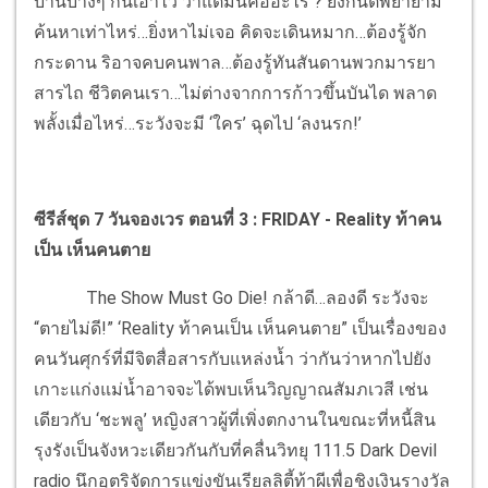
บ้านบางๆ กั้นเอาไว้ ว่าแต่มันคืออะไร ? ยิ่งกันต์พยายาม
ค้นหาเท่าไหร่…ยิ่งหาไม่เจอ คิดจะเดินหมาก…ต้องรู้จัก
กระดาน ริอาจคบคนพาล…ต้องรู้ทันสันดานพวกมารยา
สารไถ ชีวิตคนเรา…ไม่ต่างจากการก้าวขึ้นบันได พลาด
พลั้งเมื่อไหร่…ระวังจะมี ‘ใคร’ ฉุดไป ‘ลงนรก!’
ซีรีส์ชุด 7 วันจองเวร ตอนที่ 3 :
FRIDAY - Reality ท้าคน
เป็น เห็นคนตาย
The Show Must Go Die! กล้าดี…ลองดี ระวังจะ
“ตายไม่ดี!” ‘Reality ท้าคนเป็น เห็นคนตาย” เป็นเรื่องของ
คนวันศุกร์ที่มีจิตสื่อสารกับแหล่งน้ำ ว่ากันว่าหากไปยัง
เกาะแก่งแม่น้ำอาจจะได้พบเห็นวิญญาณสัมภเวสี เช่น
เดียวกับ ‘ชะพลู’ หญิงสาวผู้ที่เพิ่งตกงานในขณะที่หนี้สิน
รุงรังเป็นจังหวะเดียวกันกับที่คลื่นวิทยุ 111.5 Dark Devil
radio นึกอุตริจัดการแข่งขันเรียลลิตี้ท้าผีเพื่อชิงเงินรางวัล