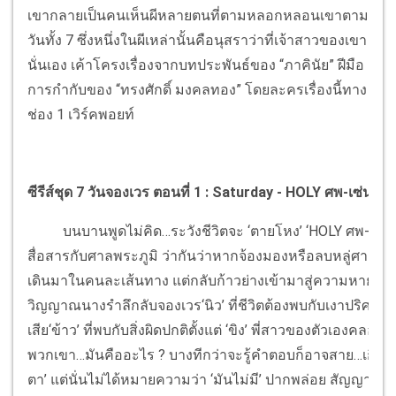
เขากลายเป็นคนเห็นผีหลายตนที่ตามหลอกหลอนเขาตาม
วันทั้ง 7 ซึ่งหนึ่งในผีเหล่านั้นคือนุสราว่าที่เจ้าสาวของเขา
นั่นเอง เค้าโครงเรื่องจากบทประพันธ์ของ “ภาคินัย” ฝีมือ
การกำกับของ “ทรงศักดิ์ มงคลทอง” โดยละครเรื่องนี้ทาง
ช่อง 1 เวิร์คพอยท์
ซีรีส์ชุด 7 วันจองเวร ตอนที่ 1 : Saturday - HOLY ศพ-เซ่น-ศ
บนบานพูดไม่คิด…ระวังชีวิตจะ ‘ตายโหง’ ‘HOLY ศพ-เซ่น-ศาล’
สื่อสารกับศาลพระภูมิ ว่ากันว่าหากจ้องมองหรือลบหลู่ศาลพระภู
เดินมาในคนละเส้นทาง แต่กลับก้าวย่างเข้ามาสู่ความหายนะเด
วิญญาณนางรำลึกลับจองเวร‘นิว’ ที่ชีวิตต้องพบกับเงาปร
เสีย‘ข้าว’ ที่พบกับสิ่งผิดปกติตั้งแต่ ‘ขิง’ พี่สาวของตัวเองคล
พวกเขา…มันคืออะไร ? บางทีกว่าจะรู้คำตอบก็อาจสาย…เกินจะแก้
ตา’ แต่นั่นไม่ได้หมายความว่า ‘มันไม่มี’ ปากพล่อย สัญญา ลบห