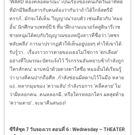
‘WARD ห้องคลอดมรณะ’ เป็นเรื่องของคนเกิดวันอาทิตย์
ที่มักมีจิตสื่อสารกับคนท้องว่ากันว่าถ้าได้ใกล้สตรีมี
ครรภ์…มักจะได้เห็น ‘วิญญาณ’รอบตัว เช่นเดียวกับ ‘หมอ
อั้น’ นักศึกษาแพทย์ปี 6 ที่มาฝึกงานบนวอร์ดสูตินารีเวช
ชายหนุ่มได้พบกับวิญญาณของหญิงสาวที่ชื่อว่า ‘เพชร
พลับพลึง’ การมาปรากฏตัวให้เห็นอยู่บ่อยๆ ทำให้เขาได้
รับรู้ว่า… เรื่องราวการตายของเธอไม่ใช่การ ‘ตกเลือด’
อย่างที่ใบมรณะบัตรแจ้งไว้ วีรกรรมอันหยาบช้ากำลังถูก
‘ใครสักคน’ ฉาบหน้าด้วยดวงตาใสซื่อ หมออั้นได้เรียนรู้
ว่า บางทีคนปากถือศีล…กำลังซ่อนมีดดาบไว้ในมือ หลาย
แง่…หลากมุมของ ‘ความลับ’ กำลังรอการ ‘คลี่คลาย’ ไม่
ว่าผีหลอกคน…คนหลอกผี…หรือใครหลอกใคร ผลสุดท้าย
’ความตาย’…จะมาคืนสนอง!
ซีรีส์ชุด 7 วันจองเวร ตอนที่ 6 :
Wednesday – THEATER