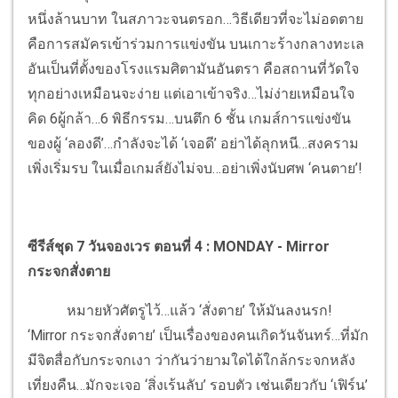
หนึ่งล้านบาท ในสภาวะจนตรอก…วิธีเดียวที่จะไม่อดตาย
คือการสมัครเข้าร่วมการแข่งขัน บนเกาะร้างกลางทะเล
อันเป็นที่ตั้งของโรงแรมศิตามันอันตรา คือสถานที่วัดใจ
ทุกอย่างเหมือนจะง่าย แต่เอาเข้าจริง…ไม่ง่ายเหมือนใจ
คิด 6ผู้กล้า…6 พิธีกรรม…บนตึก 6 ชั้น เกมส์การแข่งขัน
ของผู้ ‘ลองดี’…กำลังจะได้ ‘เจอดี’ อย่าได้ลุกหนี…สงคราม
เพิ่งเริ่มรบ ในเมื่อเกมส์ยังไม่จบ…อย่าเพิ่งนับศพ ‘คนตาย’!
ซีรีส์ชุด 7 วันจองเวร ตอนที่ 4 :
MONDAY - Mirror
กระจกสั่งตาย
หมายหัวศัตรูไว้…แล้ว ‘สั่งตาย’ ให้มันลงนรก!
‘Mirror กระจกสั่งตาย’ เป็นเรื่องของคนเกิดวันจันทร์…ที่มัก
มีจิตสื่อกับกระจกเงา ว่ากันว่ายามใดได้ใกล้กระจกหลัง
เที่ยงคืน…มักจะเจอ ‘สิ่งเร้นลับ’ รอบตัว เช่นเดียวกับ ‘เฟิร์น’