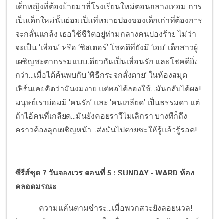
เด็กหญิงที่ต้องย้ายมาที่โรงเรียนใหม่ตอนกลางเทอม การ
เป็นเด็กใหม่นั้นย่อมเป็นที่หมายปองของเด็กเก่าที่ต้องการ
จะกลั่นแกล้ง เธอใช้ชีวิตอยู่ท่ามกลางคนปองร้าย ไม่ว่า
จะเป็น ‘เพื่อน’ หรือ ‘ซิสเตอร์’ โชคดีที่ยังมี ‘เอย’ เด็กสาวผู้
เผชิญชะตากรรมแบบเดียวกันเป็นเพื่อนรัก และโชคดียิ่ง
กว่า…เมื่อได้ค้นพบกับ ‘พิธีกระจกสั่งตาย’ ในห้องสมุด
เฟิร์นเคยคิดว่ามันงมงาย แต่พอได้ลองใช้…มันกลับได้ผล!
มนุษย์เราย่อมมี ‘คนรัก’ และ ‘คนเกลียด’ เป็นธรรมดา แต่
ถ้าไอ้คนที่เกลียด…มันยังคอยราวีไม่เลิกรา บางทีก็ถึง
คราวต้องลุกเผชิญหน้า…ส่งมันไปตายซะให้รู้แล้วรู้รอด!
ซีรีส์ชุด 7 วันจองเวร ตอนที่ 5 :
SUNDAY - WARD ห้อง
คลอดมรณะ
ความแค้นตามชำระ…เมื่อพวกสวะยังลอยนวล!