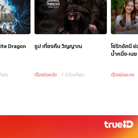
ite Dragon
ธูป เที่ยงคืน วิญญาณ
โซ่รักอัคนี 
น้ำหนึ่ง-เนย
เรื่องย่อหนัง
เรื่องย่อละคร
ี่แล้ว
7 ชั่วโมงที่แล้ว