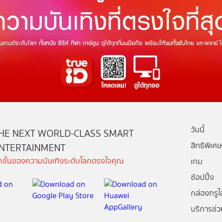
วันนี้
HE NEXT WORLD-CLASS SMART
สิทธิพิเศษ
NTERTAINMENT
ีกขั้นของความบันเทิงระดับโลกตรงใจคุณ
เกม
ช้อปปิ้ง
กล่องทรูไอ
บริการช่ว