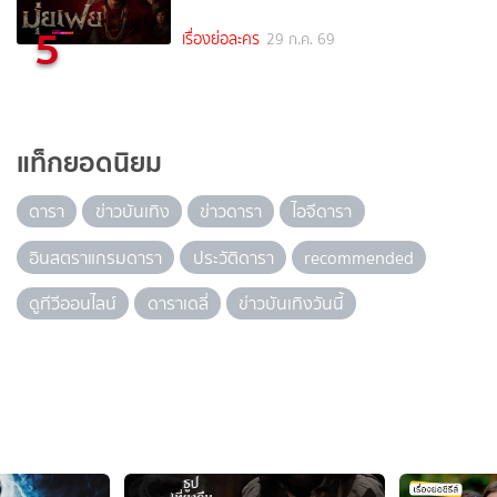
5
เรื่องย่อละคร
29 ก.ค. 69
แท็กยอดนิยม
ดารา
ข่าวบันเทิง
ข่าวดารา
ไอจีดารา
อินสตราแกรมดารา
ประวัติดารา
recommended
ดูทีวีออนไลน์
ดาราเดลี่
ข่าวบันเทิงวันนี้