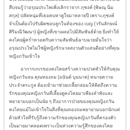
สืบจนรู้ว่าอรุณประไพเพิ่งเลิกราจาก ภุชงค์ (พิษณุ นิ่ม
สกุล) ปลัดหนุ่มที่เธอคบหาดูใจมาหลายปี เพราะภุชงค์
จำเป็นต้องไปรับผิดชอบลูกในท้องของ เบญ (วรันลักษณ์
ศิริมณีวัฒนา) ผู้หญิงที่เขาเผลอไปมีสัมพันธ์ด้วย ยิ่งทำให้
คงไคยผู้คร่ำหวอดกับความสัมพันธ์ฉาบฉวยมั่นใจว่า
อรุณประไพไม่ใช่ผู้หญิงรักนวลสงวนตัวแสนดีอย่างที่คุณ
หญิงภวันเข้าใจ
อาการเกเรของคงไคยสร้างความปวดหัวให้กับคุณ
หญิงภวันจน คุณทองถม (อนันต์ บุนนาค) ทนายความ
ประจำตระกูล ต้องเข้ามาช่วยเกลี้ยกล่อมให้คิดถึงความ
รักของคุณหญิงภวันที่เลี้ยงดูคงไคยมาเพียงลำพังและ
พยายามบอกเป็นนัย ๆ ถึงอาการป่วยของคุณหญิงภวัน
คงไคยแม้ไม่เข้าใจในสิ่งที่คุณทองถมพยายามบอกนักแต่
ด้วยหัวใจที่รับรู้ถึงความรักของคุณหญิงภวันที่ครองตัว
เป็นม่ายมาตลอดเพราะเป็นห่วงความรู้สึกของคงไคย