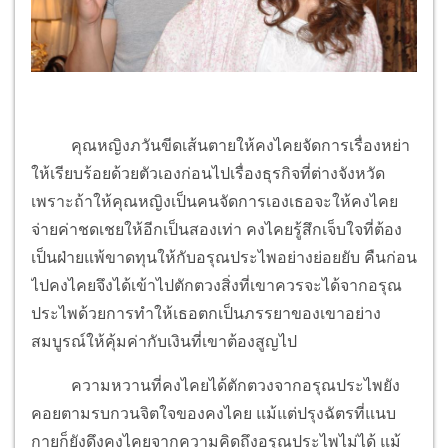
คุณหญิงภวันขีดเส้นตายให้คงไคยจัดการเรื่องหย่า
ให้เรียบร้อยด้วยตัวเองก่อนไปเรื่องธุรกิจที่ต่างจังหวัด
เพราะถ้าให้คุณหญิงเป็นคนจัดการเองเธอจะให้คงไคย
จ่ายค่าชดเชยให้อีกเป็นสองเท่า คงไคยรู้สึกเจ็บใจที่ต้อง
เป็นฝ่ายแพ้ขาดทุนให้กับอรุณประไพอย่างย่อยยับ คืนก่อน
ไปคงไคยจึงได้เข้าไปตักตวงสิ่งที่เขาควรจะได้จากอรุณ
ประไพด้วยการทำให้เธอตกเป็นภรรยาของเขาอย่าง
สมบูรณ์ให้คุ้มค่ากับเงินที่เขาต้องสูญไป
ความหวานที่คงไคยได้ตักตวงจากอรุณประไพยัง
คอยตามรบกวนจิตใจของคงไคย แม้แต่ปรุงฉัตรที่แนบ
กายก็ยังดึงคงไคยจากความคิดถึงอรุณประไพไม่ได้ แม้