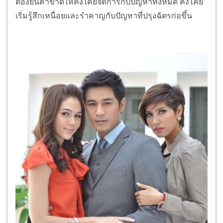
ต้องยื่นคำขาดให้คงไคยจัดการกับปัญหาทั้งหมด คงไคย
เริ่มรู้สึกเหนื่อยและรำคาญกับปัญหาที่ปรุงฉัตรก่อขึ้น