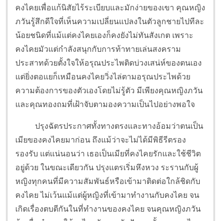
คงไคยเพื่อแก้นิสัยไร้ระเบียบและมักง่ายของเขา คุณหญิง
ภวันรู้สึกดีใจที่เห็นความเปลี่ยนแปลงในตัวลูกชายไปทีละ
น้อยชนิดที่แม้แต่คงไคยเองก็คงยังไม่ทันสังเกต เพราะ
คงไคยมัวแต่กำลังสนุกกับการท้าทายเล่นสงคราม
ประสาทด้วยตั้งใจให้อรุณประไพติดบ่วงเสน่ห์ของตนเอง
แต่ยิ่งตอแยก็เหมือนคงไคยวิ่งไล่ตามอรุณประไพด้วย
ความต้องการของตัวเองโดยไม่รู้ตัว มีเพียงคุณหญิงภวัน
และคุณทองถมที่เฝ้าจับตามองความเป็นไปอย่างพอใจ
ปรุงฉัตรประกาศทั้งทางตรงและทางอ้อมว่าตนเป็น
เมียของคงไคยมาก่อน ถึงแม้ว่าจะไม่ได้มีพิธีรีตรอง
รองรับ แต่แน่นอนว่า เธอเป็นเมียที่คงไคยรักและใช้ชีวิต
อยู่ด้วย ในขณะเดียวกัน ปรุงแตรเริ่มหึงหวง ระรานกับผู้
หญิงทุกคนที่มีความสัมพันธ์หรือเข้ามาติดต่อใกล้ชิดกับ
คงไคย ไม่เว้นแม้แต่ผู้หญิงที่เข้ามาทำงานกับคงไคย จน
เกิดเรื่องตบตีกันในที่ทำงานของคงไคย จนคุณหญิงภวัน