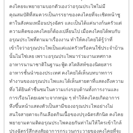
คงไคยจะพยายามบอกตัวเองว่าอรุณประไพไม่มี
คุณสมบัติที่สมควรเป็นภรรยาของคงไคยที่จะเชิดหน้าชู
ตาในสังคมเหมือนปรุงฉัตร และเป็นได้แค่นางก้นครัวแต่
ความคิดของคงไคยก็ต้องเปลี่ยนไป เมื่อคงไคยได้พบกับ
อรุณประไพที่ตามมาเรื่องงาน ทำให้คงไคยได้รู้ว่าที่
เข้าใจว่าอรุณประไพเป็นแค่แม่ครัวหรือคนใช้ประจำบ้าน
นั้นไม่ใช่เลย เพราะอรุณประไพมาร่วมงานเทศกาล
อาหารนานาชาติในฐานะฟู้ด สไตลิสท์ของนิตยสาร
อาหารชั้นนำของประเทศ คงไคยได้เห็นบทบาทการ
ทำงานของอรุณประไพและได้เห็นสายตาที่แสดงถึงความ
ทึ่ง ได้ยินคำชื่นชมในความเก่งรอบด้านทั้งการงานและ
การเรือนโดยเฉพาะจากหนุ่ม ๆ ทำให้คงไคยเกิดอาการ
หึงขึ้นหน้าแสดงตัวเป็นสามีของอรุณประไพอย่างไม่
สนใจสายตาจะกินเลือดกินเนื้อของปรุงฉัตรสักนิด คงไคย
พยายามตามติดอรุณประไพคอยกันท่าไม่ให้ใครเข้าใกล้
ปรุงฉัตรรู้สึกสงสัยอาการกระวนกระวายของคงไคยที่จะ