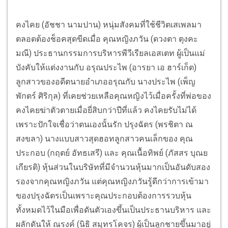
คงไคย (อัชชา นามปาน) หนุ่มสังคมที่ใช้ชีวิตเสเพลมา
ตลอดต้องช็อคสุดขีดเมื่อ คุณหญิงภวัน (ดวงตา ตุงคะ
มณี) ประธานกรรมการบริหารพีวีเรียลเอสเตท ผู้เป็นแม่
บังคับให้แต่งงานกับ อรุณประไพ (อารยา เอ ฮาร์เก็ต)
ลูกสาวของอดีตนายอำเภออรุณกับ นางประไพ (เพ็ญ
พักตร์ ศิริกุล) ที่เคยช่วยเหลือคุณหญิงไว้เมื่อครั้งที่พ่อของ
คงไคยฆ่าตัวตายเมื่อยี่สิบกว่าปีที่แล้ว คงไคยรับไม่ได้
เพราะปักใจเชื่อว่าตนเองนั้นรัก ปรุงฉัตร (พรชิตา ณ
สงขลา) นางแบบสาวสุดฮอทลูกสาวคนเล็กของ คุณ
ประกอบ (กฤตย์ อัทธเสรี) และ คุณเนื้อทิพย์ (ภัสสร บุณย
เกียรติ) หุ้นส่วนในบริษัทที่มีจำนวนหุ้นมากเป็นอันดับสอง
รองจากคุณหญิงภวัน แต่คุณหญิงภวันรู้ดีกว่าการเข้ามา
ของปรุงฉัตรเป็นเพราะคุณประกอบต้องการรวบหุ้น
ทั้งหมดไว้ในมือเพื่อดันตัวเองขึ้นเป็นประธานบริหาร และ
ผลักดันให้ ณรงค์ (นิธิ สมุทรโคจร) ผู้เป็นลูกชายขึ้นมาอยู่