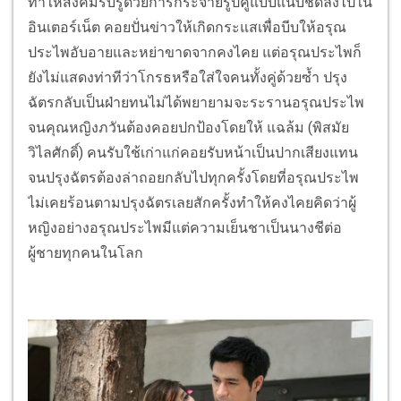
ทำให้สังคมรับรู้ด้วยการกระจายรูปคู่แบบแนบชิดลงไปใน
อินเตอร์เน็ต คอยปั่นข่าวให้เกิดกระแสเพื่อบีบให้อรุณ
ประไพอับอายและหย่าขาดจากคงไคย แต่อรุณประไพก็
ยังไม่แสดงท่าทีว่าโกรธหรือใส่ใจคนทั้งคู่ด้วยซ้ำ ปรุง
ฉัตรกลับเป็นฝ่ายทนไม่ได้พยายามจะระรานอรุณประไพ
จนคุณหญิงภวันต้องคอยปกป้องโดยให้ แฉล้ม (พิสมัย
วิไลศักดิ์) คนรับใช้เก่าแก่คอยรับหน้าเป็นปากเสียงแทน
จนปรุงฉัตรต้องล่าถอยกลับไปทุกครั้งโดยที่อรุณประไพ
ไม่เคยร้อนตามปรุงฉัตรเลยสักครั้งทำให้คงไคยคิดว่าผู้
หญิงอย่างอรุณประไพมีแต่ความเย็นชาเป็นนางชีต่อ
ผู้ชายทุกคนในโลก