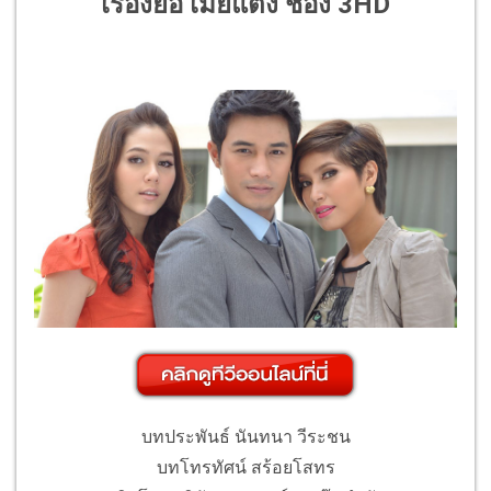
เรื่องย่อ เมียแต่ง ช่อง 3HD
บทประพันธ์ นันทนา วีระชน
บทโทรทัศน์ สร้อยโสทร