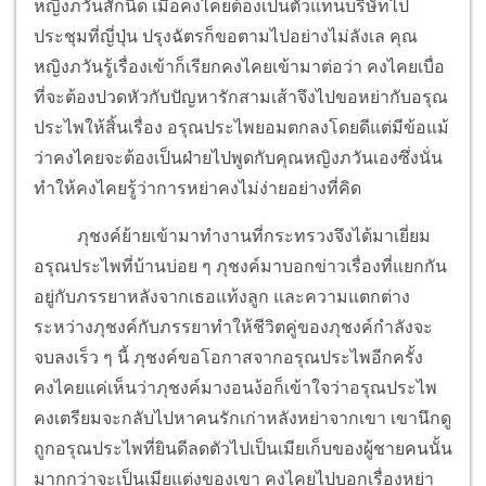
หญิงภวันสักนิด เมื่อคงไคยต้องเป็นตัวแทนบริษัทไป
ประชุมที่ญี่ปุ่น ปรุงฉัตรก็ขอตามไปอย่างไม่ลังเล คุณ
หญิงภวันรู้เรื่องเข้าก็เรียกคงไคยเข้ามาต่อว่า คงไคยเบื่อ
ที่จะต้องปวดหัวกับปัญหารักสามเส้าจึงไปขอหย่ากับอรุณ
ประไพให้สิ้นเรื่อง อรุณประไพยอมตกลงโดยดีแต่มีข้อแม้
ว่าคงไคยจะต้องเป็นฝ่ายไปพูดกับคุณหญิงภวันเองซึ่งนั่น
ทำให้คงไคยรู้ว่าการหย่าคงไม่ง่ายอย่างที่คิด
ภุชงค์ย้ายเข้ามาทำงานที่กระทรวงจึงได้มาเยี่ยม
อรุณประไพที่บ้านบ่อย ๆ ภุชงค์มาบอกข่าวเรื่องที่แยกกัน
อยู่กับภรรยาหลังจากเธอแท้งลูก และความแตกต่าง
ระหว่างภุชงค์กับภรรยาทำให้ชีวิตคู่ของภุชงค์กำลังจะ
จบลงเร็ว ๆ นี้ ภุชงค์ขอโอกาสจากอรุณประไพอีกครั้ง
คงไคยแค่เห็นว่าภุชงค์มางอนง้อก็เข้าใจว่าอรุณประไพ
คงเตรียมจะกลับไปหาคนรักเก่าหลังหย่าจากเขา เขานึกดู
ถูกอรุณประไพที่ยินดีลดตัวไปเป็นเมียเก็บของผู้ชายคนนั้น
มากกว่าจะเป็นเมียแต่งของเขา คงไคยไปบอกเรื่องหย่า