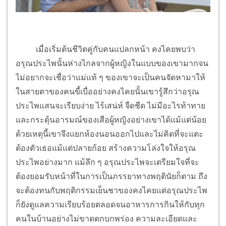
เมื่อเริ่มต้นชีวิตคู่กับคนแปลกหน้า คงไคยพบว่า
อรุณประไพนั้นห่างไกลจากผู้หญิงในแบบของเขามากจน
ไม่อยากจะเชื่อว่าแม่แท้ ๆ ของเขาจะเป็นคนจัดหามาให้
ในสายตาของคนขี้เบื่ออย่างคงไคยนั้นเขารู้สึกว่าอรุณ
ประไพแสนจะเรียบง่าย ไร้เสน่ห์ จืดชืด ไม่มีอะไรท้าทาย
และกระตุ้นอารมณ์ของเสือผู้หญิงอย่างเขาได้แม้แต่น้อย
ด้วยเหตุนี้เขาจึงแยกห้องนอนออกไปและไม่คิดที่จะแตะ
ต้องตัวเธอแม้แต่ปลายก้อย สร้างความโล่งใจให้อรุณ
ประไพอย่างมาก แม้ลึก ๆ อรุณประไพจะเตรียมใจที่จะ
ต้องยอมรับหน้าที่ในการเป็นภรรยาทางพฤตินัยก็ตาม ถึง
จะต้องทนกับพฤติกรรมเย็นชาของคงไคยแต่อรุณประไพ
ก็ยังดูแลความเรียบร้อยตลอดจนอาหารการกินให้กับทุก
คนในบ้านอย่างไม่ขาดตกบกพร่อง ความละเอียดและ