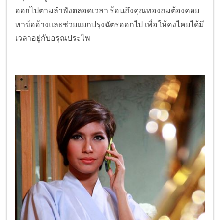
ออกไปตามลำพังตลอดเวลา ร้อนถึงคุณทองถมต้องคอย
หาข้ออ้างและช่วยแยกปรุงฉัตรออกไป เพื่อให้คงไคยได้มี
เวลาอยู่กับอรุณประไพ