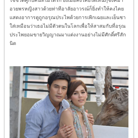
ใช้ชีวิตคู่กับคนที่ไม่ได้รัก ยิ่งเมื่อคงไคยได้เห็นภุชงค์มา
อวยพรหญิงสาวด้วยท่าทีอาลัยอาวรณ์ก็ยิ่งทำให้คงไคย
แสดงอาการดูถูกอรุณประไพด้วยการเพิกเฉยและเย็นชา
ใส่เหมือนว่าเธอไม่มีตัวตนในโลกเพื่อให้สาสมกับที่อรุณ
ประไพยอมขายวิญญาณมาแต่งงานอย่างไม่มีศักดิ์ศรีสัก
นิด