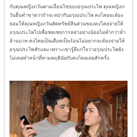
กับคุณหญิงภวันตามเงื่อนไขของอรุณประไพ คุณหญิงภ
วันยื่นคำขาดว่าถ้าจะหย่ากับอรุณประไพ คงไคยจะต้อง
ยอมให้คุณหญิงภวันตัดทรัพย์สินส่วนของคงไคยจ่ายให้
อรุณประไพไปเพื่อชดเชยการหย่าอย่างน้อยไม่ต่ำกว่าห้า
ล้านบาท คงไคยเป็นเดือดเป็นร้อนไม่อยากจะต้องจ่ายให้
อรุณประไพสักแดง เพราะเขารู้ดีแก่ใจว่าอรุณประไพยัง
ไม่เคยทำหน้าที่ตามพฤตินัยกับคงไคยเลยสักครั้ง