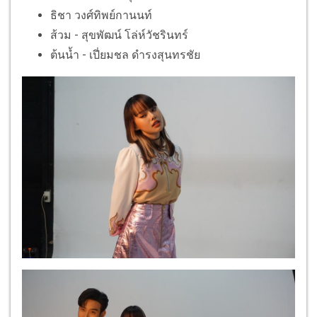
ธิชา วงศ์ทิพย์กานนท์
ส้วม - สุขพัฒน์ โล่ห์วัชรินทร์
ต้นน้ำ - เปี่ยมชล ดำรงสุนทรชัย