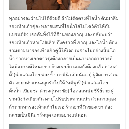
ทุกอย่างจะผ่านไปได้ด้วยดี ถ้าไม่ติดตรงที่ไอน้ำ ดันมาลืม
รองเท้าแก้วคู่ละหลายแสนที่ไอน้ำใส่ไปโชว์ตัวให้กับ
แบรนด์ดัง เธอดันทิ้งไว้ที่ร้านของภาณุ และกลับพบว่า
รองเท้าแก้วหายไปแล้ว! ถึงคราวที่ ภาณุ และไอน้ำ ต้อง
ร่วมตามหารองเท้าแก้วคู่นี้ให้เจอ เพราะไม่อย่างนั้น ไอ
น้ำ จากนางเอกดาวรุ่งต้องกลายเป็นนางเอกดาวร่วงที่
ไม่มีแบรนด์ไหนอยากจ้างเธออีก แถมยังต้องกลัวว่า'เบส
ตี้' (นำแสดงโดย ฟองขี้ - ภาพินี แย้มนัดดา) ผู้จัดการส่วน
ตัว จะยกตำแหน่งลูกรักไปให้ 'หมีพูห์' (นำแสดงโดย
ต้นน้ำ-เปี่ยมชล ดำรงสุนทรชัย) ไอดอลหนุ่มซีรี่ย์วาย ผู้
ร่วมสังกัดเดียวกัน คาบไปรับประทานแน่ๆ ส่วนภาณุเอง
ถ้าหากหารองเท้าแก้วไม่เจอ ร้านยาที่รักของเขา ต้อง
กลายเป็นมินิมาร์ทสุด แมสอย่างแน่นอน