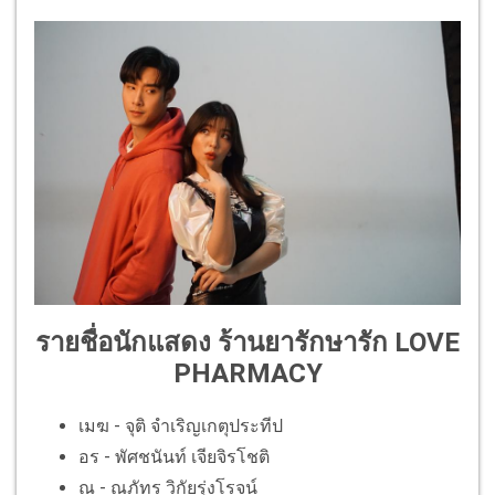
รายชื่อนักแสดง ร้านยารักษารัก LOVE
PHARMACY
เมฆ - จุติ จำเริญเกตุประทีป
อร - พัศชนันท์ เจียจิรโชติ
ณ - ณภัทร วิกัยรุ่งโรจน์