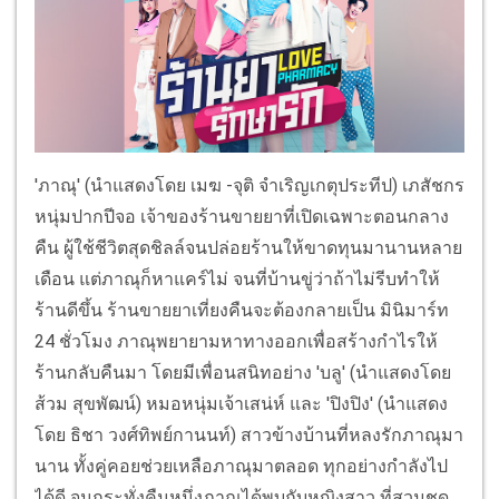
'ภาณุ' (นำแสดงโดย เมฆ -จุติ จำเริญเกตุประทีป) เภสัชกร
หนุ่มปากปีจอ เจ้าของร้านขายยาที่เปิดเฉพาะตอนกลาง
คืน ผู้ใช้ชีวิตสุดชิลล์จนปล่อยร้านให้ขาดทุนมานานหลาย
เดือน แต่ภาณุก็หาแคร์ไม่ จนที่บ้านขู่ว่าถ้าไม่รีบทำให้
ร้านดีขึ้น ร้านขายยาเที่ยงคืนจะต้องกลายเป็น มินิมาร์ท
24 ชั่วโมง ภาณุพยายามหาทางออกเพื่อสร้างกำไรให้
ร้านกลับคืนมา โดยมีเพื่อนสนิทอย่าง 'บลู' (นำแสดงโดย
ส้วม สุขพัฒน์) หมอหนุ่มเจ้าเสน่ห์ และ 'ปิงปิง' (นำแสดง
โดย ธิชา วงศ์ทิพย์กานนท์) สาวข้างบ้านที่หลงรักภาณุมา
นาน ทั้งคู่คอยช่วยเหลือภาณุมาตลอด ทุกอย่างกำลังไป
ได้ดี จนกระทั่งคืนหนึ่งภาณุได้พบกับหญิงสาว ที่สวมชุด