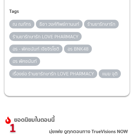
Tags
ณ ณภัทร
ธิชา วงศ์ทิพย์กานนท์
ร้านยารักษารัก
ร้านยารักษารัก LOVE PHARMACY
อร - พัศชนันท์ เจียจิรโชติ
อร BNK48
อร พัศชนันท์
เรื่องย่อ ร้านยารักษารัก LOVE PHARMACY
เเมฆ จุติ
ยอดนิยมในตอนนี้
1
มุ่ยเฟย ดูทุกตอนทาง TrueVisions NOW