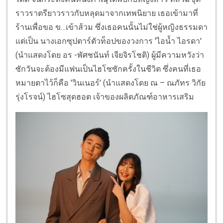
ราวราตรียาวราวกับหลุดมาจากเทพนิยาย เธอเข้ามาที่
ร้านเพื่อขอ ข…เข้าส้วม ซึ่งเธอคนนั้นไม่ใช่ผู้หญิงธรรมดา
แต่เป็น นางเอกซุปตาร์ตัวท็อปของวงการ 'ไอน้ำ ไอรดา'
(นำแสดงโดย อร -พัศชนันท์ เจียจิรโชติ) ผู้มีความหวังว่า
ซักวันจะต้องมีแฟนเป็นไฮโซซักครั้งในชีวิต ซึ่งคนที่เธอ
หมายตาไว้ก็คือ 'วินเนอร์' (นำแสดงโดย ณ – ณภัทร วิกัย
รุ่งโรจน์) ไฮโซสุดฮอต เจ้าของผลิตภัณฑ์อาหารเสริม