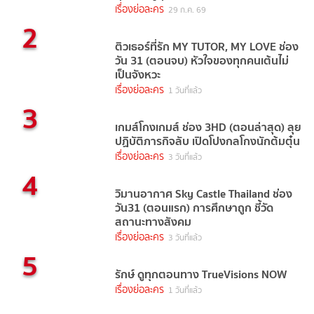
เรื่องย่อละคร
29 ก.ค. 69
2
ติวเธอร์ที่รัก MY TUTOR, MY LOVE ช่อง
วัน 31 (ตอนจบ) หัวใจของทุกคนเต้นไม่
เป็นจังหวะ
เรื่องย่อละคร
1 วันที่แล้ว
3
เกมส์โกงเกมส์ ช่อง 3HD (ตอนล่าสุด) ลุย
ปฏิบัติภารกิจลับ เปิดโปงกลโกงนักต้มตุ๋น
เรื่องย่อละคร
3 วันที่แล้ว
4
วิมานอากาศ Sky Castle Thailand ช่อง
วัน31 (ตอนแรก) การศึกษาถูก ชี้วัด
สถานะทางสังคม
เรื่องย่อละคร
3 วันที่แล้ว
5
รักษ์ ดูทุกตอนทาง TrueVisions NOW
เรื่องย่อละคร
1 วันที่แล้ว