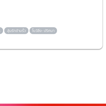
ร
ลุ้นรักข้ามรั้ว
โบว์ลิ่ง- ปริศนา