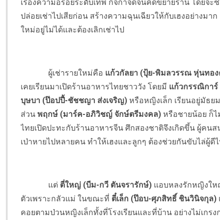
เรื่องความอร่อยระดับเทพ กิจกาจดีจนคิดขยายร้าน โดยจะซื้อบ
ปล่อยเช่าไปเสียก่อน สร้างความฉุนเฉียวให้กับเฮงอย่างมาก เ
ใหม่อยู่ไม่ได้และต้องเลิกเช่าไป
ผู้เช่ารายใหม่คือ
แก้วกัลยา (ปุ้ย-พิมลวรรณ หุ่นทอ
เคยเรียนมาเปิดร้านอาหารไทยชาววัง โดยมี
แก้วกรรณิการ์ (
บุษบา (ป๊อปปี้-ชัชชญา ส่งเจริญ)
หรือหญิงเล็ก เรียนอยู่มัธยม
ส่วน
พฤกษ์ (มาร์ค-อภิวิชญ์ จักษ์ตรีมงคล)
หรือชายน้อย ก็ไม
ไทยเปิดปะทะกับร้านอาหารจีน ศึกสองชาติจึงเกิดขึ้น ผู้ค
เป่าหายไปหลายคน ทำให้เฮงและลูกๆ ต้องช่วยกันขับไล่ผู้ดี
แต่
ตี่ใหญ่ (บีม-กวี ตันจรารักษ์)
แอบหลงรักหญิงใหญ่ต
ตัวเพราะกลัวแม่ ในขณะที่
ตี๋เล็ก (ป๊อบ-ศุภสิทธิ์ ชินวินิจกุล)
เ
คอยตามป่วนหญิงเล็กทั้งที่โรงเรียนและที่บ้าน อย่างไม่เกรงก