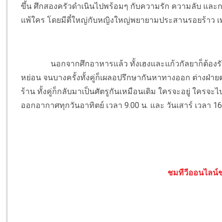
ขึ้น ศึกสองครัวดำเนินไปพร้อมๆ กับความรัก ความลับ และการ
แพ้ใคร โดยมีตี๋ใหญ่กับหญิงใหญ่พยายามประสานรอยร้าว เ
นอกจากศึกอาหารแล้ว ทั้งเฮงและแก้วกัลยาก็ต้องรับมือก
หย่อน จนบางครั้งทั้งคู่ก็เผลอปรึกษากันหาทางออก ต่างฝ่า
ร้าน ทั้งคู่ก็กลับมาเป็นศัตรูกันเหมือนเดิม ใครจะอยู่ ใครจะไป
ออกอากาศทุกวันอาทิตย์ เวลา 9.00 น. และ วันเสาร์ เวลา 16
ชมทีวีออนไลน์ช่