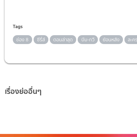
Tags
ช่อง 8
ซีรี่ส์
ตอนล่าสุด
บีม-กวี
ย้อนหลัง
ละค
เรื่องย่ออื่นๆ