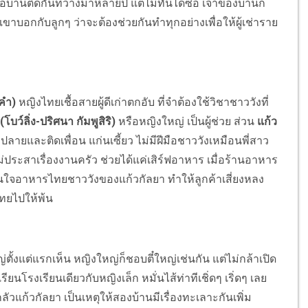
้านติดกันที่ว่างมาหลายปี แต่ไม่ทันได้ซื้อ เจ้าของบ้านก็
ขาบอกกับลูกๆ ว่าจะต้องช่วยกันทำทุกอย่างเพื่อให้ผู้เช่าราย
งคำ)
หญิงไทยเชื้อสายผู้ดีเก่าตกอับ ที่จำต้องใช้วิชาชาววังที่
โบว์ลิ่ง-ปริศนา กัมพูสิริ)
หรือหญิงใหญ่ เป็นผู้ช่วย ส่วน
แก้ว
ปลายและติดเพื่อน แก่นเซี้ยว ไม่มีฝีมือชาววังเหมือนพี่สาว
่ประสาเรื่องงานครัว ช่วยได้แค่เสิร์ฟอาหาร เมื่อร้านอาหาร
นสนใจอาหารไทยชาววังของแก้วกัลยา ทำให้ลูกค้าเสี่ยงหลง
ไทยไปให้พ้น
ั้งแต่แรกเห็น หญิงใหญ่ก็ชอบตี๋ใหญ่เช่นกัน แต่ไม่กล้าเปิด
รียนโรงเรียนเดียวกับหญิงเล็ก หมั่นไส้ท่าทีเชิ่ดๆ เริ่ดๆ เลย
ลัวแก้วกัลยา เป็นเหตุให้สองบ้านมีเรื่องทะเลาะกันเพิ่ม