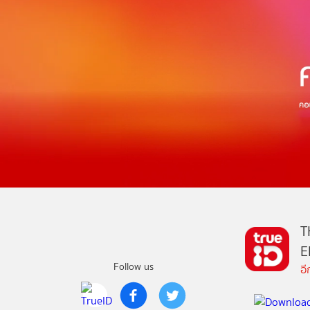
T
E
Follow us
อ