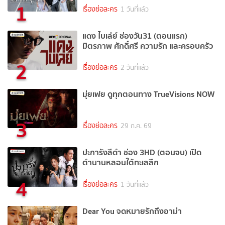
1
เรื่องย่อละคร
1 วันที่แล้ว
แดง ไบเล่ย์ ช่องวัน31 (ตอนแรก)
มิตรภาพ ศักดิ์ศรี ความรัก และครอบครัว
2
เรื่องย่อละคร
2 วันที่แล้ว
มุ่ยเฟย ดูทุกตอนทาง TrueVisions NOW
3
เรื่องย่อละคร
29 ก.ค. 69
ปะการังสีดำ ช่อง 3HD (ตอนจบ) เปิด
ตำนานหลอนใต้ทะเลลึก
4
เรื่องย่อละคร
1 วันที่แล้ว
Dear You จดหมายรักถึงอาม่า