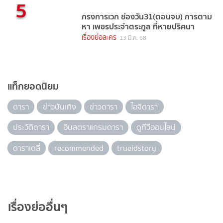
5
กรงการเวก ช่องวัน31(ตอนจบ) การตาม
หา เพชรประจำตระกูล ที่หายปริศนา
เรื่องย่อละคร
13 มี.ค. 68
แท็กยอดนิยม
ดารา
ข่าวบันเทิง
ข่าวดารา
ไอจีดารา
ประวัติดารา
อินสตราแกรมดารา
ดูทีวีออนไลน์
ดาราเดลี่
recommended
trueidstory
เรื่องย่ออื่นๆ