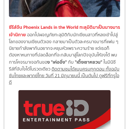
ซีรีส์จีน Phoenix Lands in the World ทะลุมิติมาเป็นนางมาร
เจ้านิกาย
ออกไปผจญภัยทะลุมิติกับนักเขียนสาวที่หลงเข้าไปสู่
โลกของงานเขียนตัวเอง กลายมาเป็นตัวละครนางมารที่แฟน ๆ
นิยายกำลังพากันอยากจะหยุมหัวเพราะความร้าย แต่เธอก็
ต้องหาหนทางที่ปลดล็อกที่จะกลับมาสู่โลกปัจจุบันให้จงได้ พบ
ง "เค่ออิ่ง"
"เติ้งเชาหยวน"
การโคจรมาเจอกันขอ
กับ
ในมินิซี
รีส์ที่จับใจได้ในรวดเดียว
ติดตามชมได้แบบครบทุกตอน ทั้งฉบับ
ซับไทยและพากย์ไทย วันที่ 21 มิถุนายนนี้ เป็นต้นไป ดูฟรีที่ทรูไอ
ดี