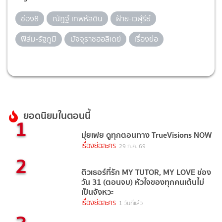
ช่อง8
ณัฎฐ์ เทพหัสดิน
ฝ้าย-เวฬุรีย์
ฟิล์ม-รัฐภูมิ
มัจจุราชฮอลิเดย์
เรื่องย่อ
ยอดนิยมในตอนนี้
1
มุ่ยเฟย ดูทุกตอนทาง TrueVisions NOW
เรื่องย่อละคร
29 ก.ค. 69
2
ติวเธอร์ที่รัก MY TUTOR, MY LOVE ช่อง
วัน 31 (ตอนจบ) หัวใจของทุกคนเต้นไม่
เป็นจังหวะ
เรื่องย่อละคร
1 วันที่แล้ว