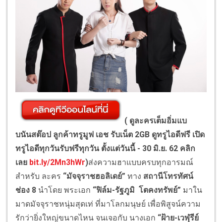
( ดูละครเต็มอิ่มแบ
บนันสต๊อป ลูกค้าทรูมูฟ เอช รับเน็ต 2GB ดูทรูไอดีฟรี เปิด
ทรูไอดีทุกวันรับฟรีทุกวัน ตั้งแต่วันนี้ - 30 มิ.ย. 62 คลิก
เลย
bit.ly/2Mn3hWr
)
ส่งความฮาแบบครบทุกอารมณ์
สำหรับ ละคร
“มัจจุราชฮอลิเดย์”
ทาง
สถานีโทรทัศน์
ช่อง 8
นำโดย พระเอก
“ฟิล์ม-รัฐภูมิ โตคงทรัพย์”
มาใน
มาดมัจจุราชหนุ่มสุดเท่ ที่มาโลกมนุษย์ เพื่อพิสูจน์ความ
รักว่ายิ่งใหญ่ขนาดไหน จนเจอกับ นางเอก
“ฝ้าย-
เวฬุรีย์