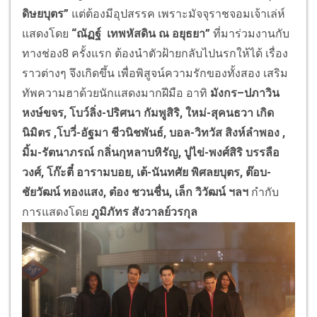
ดิษยบุตร
”
แต่ต้องมีอุปสรรค เพราะมัจจุราชจอมเจ้าเล่ห์
แสดงโดย
“
ณัฏฐ์ เทพหัสดิน ณ อยุธยา
”
ที่มาร่วมงานกับ
ทางช่อง8 ครั้งแรก ต้องนำตัวฝ้ายกลับไปนรกให้ได้ เรื่อง
ราวต่างๆ จึงเกิดขึ้น เพื่อพิสูจน์ความรักของทั้งสอง เสริม
ทัพความฮาด้วยนักแสดงมากฝีมือ อาทิ
มังกร
–
ปภาวิน
หงษ์ขจร
,
โบว์ลิ่ง-ปริศนา กัมพูสิริ
,
ใหม่-สุคนธวา เกิด
นิมิตร
,
โบวี่-อัฐมา ชีวนิชพันธ์
,
บอล-วิทวัส สิงห์ลำพอง
,
มิ้ม-รัตนาภรณ์ กลิ่นกุหลาบหิรัญ
,
ปูไข่-พงศ์สิริ บรรลือ
วงศ์
, โก๊ะตี๋ อารามบอย,
เต้-นันทศัย พิศลยบุตร
,
ต๊อบ-
ชัยวัฒน์ ทองแสง
,
ต๋อง ชวนชื่น
,
เล็ก วิวัฒน์ ฯลฯ
กำกับ
การแสดงโดย
ภูมิภัทร สังวาลย์วรกุล