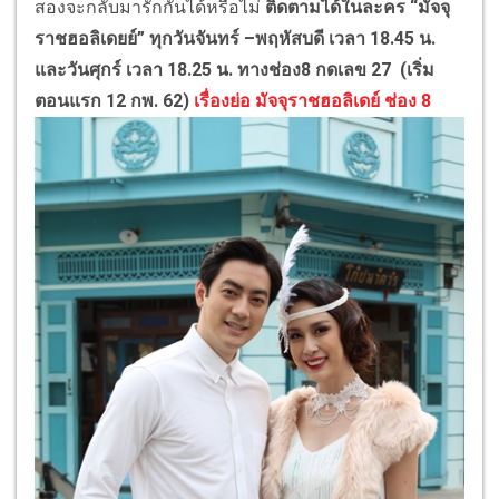
สองจะกลับมารักกันได้หรือไม่
ติดตามได้ในละคร
“
มัจจุ
ราชฮอลิเดยย์
”
ทุกวันจันทร์
–
พฤหัสบดี เวลา
18.45
น.
และวันศุกร์ เวลา
18.25
น. ทางช่อง
8 กดเลข 27 (
เริ่ม
ตอนแรก
12
กพ.
62)
เรื่องย่อ มัจจุราชฮอลิเดย์ ช่อง 8