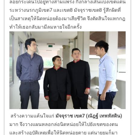
ลอยกระเด็นไปอยู่ทางสามแพร่ง กึ่งกลางเส้นแบ่งเขตแดน
ระหว่างนรกภูมิเขต7 และเขต8 มัจจุราชเขต8 รู้สึกผิดที่
เป็นสาเหตุให้นิดหน่อยต้องมาเสียชีวิต จึงตัดสินใจแหกกฎ
ทำให้เธอกลับมามีลมหายใจอีกครั้ง
สร้างความแค้นใจแก่
มัจจุราช เขต
7
(ณัฎฐ์ เทพหัสดิน)
มาก จึงวางแผนหลอกล่อนิดหน่อยให้ไปยังเขตของตน
และสร้างอุบัติเหตุเพื่อให้นิดหน่อยตาย แต่นายยมก็มา