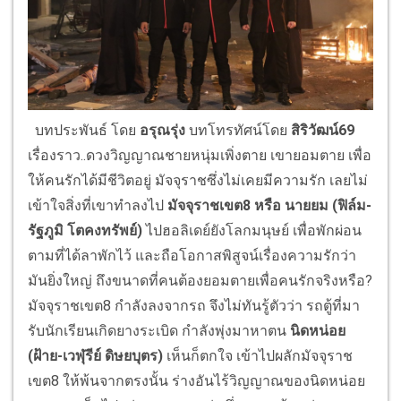
บทประพันธ์ โดย
อรุณรุ่ง
บทโทรทัศน์โดย
สิริวัฒน์69
เรื่องราว..ดวงวิญญาณชายหนุ่มเพิ่งตาย เขายอมตาย เพื่อ
ให้คนรักได้มีชีวิตอยู่ มัจจุราชซึ่งไม่เคยมีความรัก เลยไม่
เข้าใจสิ่งที่เขาทำลงไป
มัจจุราชเขต
8 หรือ นายยม
(
ฟิล์ม-
รัฐภูมิ โตคงทรัพย์)
ไปฮอลิเดย์ยังโลกมนุษย์ เพื่อพักผ่อน
ตามที่ได้ลาพักไว้ และถือโอกาสพิสูจน์เรื่องความรักว่า
มันยิ่งใหญ่ ถึงขนาดที่คนต้องยอมตายเพื่อคนรักจริงหรือ?
มัจจุราชเขต8 กำลังลงจากรถ จึงไม่ทันรู้ตัวว่า รถตู้ที่มา
รับนักเรียนเกิดยางระเบิด กำลังพุ่งมาหาตน
นิดหน่อย
(ฝ้าย-เวฬุรีย์ ดิษยบุตร)
เห็นก็ตกใจ เข้าไปผลักมัจจุราช
เขต8 ให้พ้นจากตรงนั้น ร่างอันไร้วิญญาณของนิดหน่อย