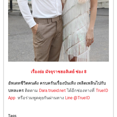
เรื่องย่อ มัจจุราชฮอลิเดย์ ช่อง 8
อัพเดทชีวิตคนดัง ครบครันเรื่องบันเทิง เพลิดเพลินไปกับ
บทละคร
ติดตาม
Dara.trueid.net
ได้อีกช่องทางที่
TrueID
App
หรือร่วมพูดคุยกันผ่านทาง
Line @TrueID
Tags