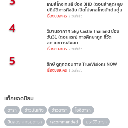
3
เกมส์โกงเกมส์ ช่อง 3HD (ตอนล่าสุด) ลุย
ปฏิบัติภารกิจลับ เปิดโปงกลโกงนักต้มตุ๋น
เรื่องย่อละคร
2 วันที่แล้ว
4
วิมานอากาศ Sky Castle Thailand ช่อง
วัน31 (ตอนแรก) การศึกษาถูก ชี้วัด
สถานะทางสังคม
เรื่องย่อละคร
2 วันที่แล้ว
5
รักษ์ ดูทุกตอนทาง TrueVisions NOW
เรื่องย่อละคร
1 วันที่แล้ว
แท็กยอดนิยม
ดารา
ข่าวบันเทิง
ข่าวดารา
ไอจีดารา
อินสตราแกรมดารา
recommended
ประวัติดารา