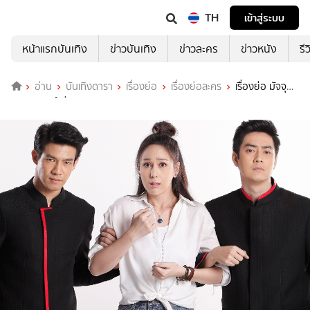
TH
เข้าสู่ระบบ
หน้าแรกบันเทิง
ข่าวบันเทิง
ข่าวละคร
ข่าวหนัง
รี
อ่าน
บันเทิงดารา
เรื่องย่อ
เรื่องย่อละคร
เรื่องย่อ มัจจุ
ราชฮอลิเดย์ ช่อง 8