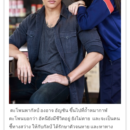
อัญชันมาเป็นเมีย อัญชันรับไม่ได้ จึงหนีไปหากัลป์ ซึ่ง
ตอนนี้กัลป์กำลังบาดเจ็บหนัก เพราะโดนมีดลงอาคม ที่
ครั้งหนึ่งแสนเคยใช้ทำร้ายอัคนีมาแล้ว