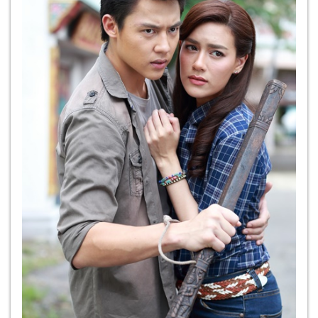
และอัญชัน ต่างเสียใจไม่แพ้กันกัลป์สอบเข้าตำรวจได้ใน
ที่สุด กัลป์นำกำลังไปจับคนร้าย และเกิดการต่อสู้กัน พ่อ
ของแสนถูกกัลป์ยิงในที่สุด ทำให้แสนแค้นใจกัลป์มาก
หาเรื่องใส่ร้าย จนกัลป์ต้องติดคุก กว่ากัลป์จะหลุดออกมา
พ่อของกัลป์ ถูกแสนฆ่าตาย ส่วนแม่และน้อง แสนจับตัว
ไป หวังจะรวบรัด เอากระรอก น้องสาวของกัลป์ เป็นเมีย
อีกด้วย