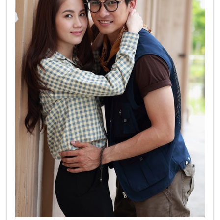
พ่อตนเองตาย แสนพาพรรคพวก มาอาละวาด ทำร้าย
ผู้คนที่ร้านของพ่อปาน แม่แจ้ เพื่อบีบให้กัลป์ปรากฏตัว
ออกมา องอาจให้พ่อปาน แม่แจ้ ตะเภา ย้ายไปอยู่ที่อื่น แต่
ไม่มีใครยอมไป ซ้ำยังบอกกับกัลป์ องอาจ และเพลิงด้วย
ว่า ไม่ให้หนีหายไปจากเมืองพล เพราะถ้าหากทุกคนไป
ก็จะไม่มีใครสามารถปราบแสนได้