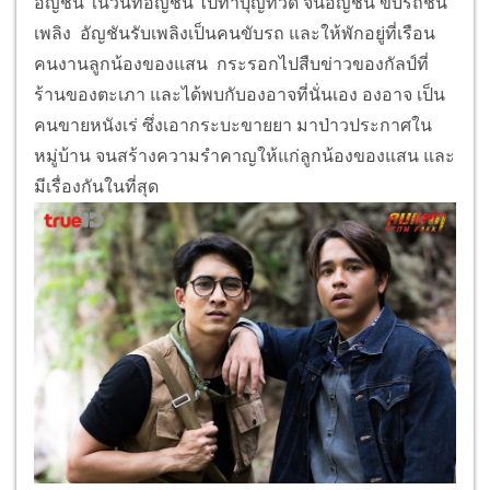
ความชั่วร้ายของแสนในช่วงที่กัลป์ไม่อยู่ให้ฟัง ว่าแสนทั้ง
สะสมอาวุธ และผู้คนเอาไว้มากมาย กลายเป็นผู้มีอิทธิพล
ของเมืองพลไปแล้ว ดอกไม้ คนรักเก่าของแสน ก็ตกเป็น
นางบำเรอของแสน ส่วนแม่มาลัย และกระรอก น้องสาว
ของกัลป์ ก็ถูกแสนจับตัว ขังเอาไว้ในบ้านกัลป์มีเรื่องกับ
ลูกน้องแสน ขวานยิงปืนใส่กัลป์หลายนัด ขวานกับสิงโต
ถูกกัลป์เล่นงาน จนเข้มสงสัยว่าเป็นฝีมือใคร แสนเห็นรอย
คมแฝกจากตัวสิงโต มั่นใจว่าเป็นฝีมือกัลป์ กระรอกได้
ข่าว แอบดีใจที่พี่ชายกลับมาแล้ว ส่วน เพลิง วางแผน
เข้าไปทำงานที่ บ้านของแสนด้วยการเจาะยาง รถของ
อัญชัน ในวันที่อัญชัน ไปทำบุญที่วัด จนอัญชัน ขับรถชน
เพลิง อัญชันรับเพลิงเป็นคนขับรถ และให้พักอยู่ที่เรือน
คนงานลูกน้องของแสน กระรอกไปสืบข่าวของกัลป์ที่
ร้านของตะเภา และได้พบกับองอาจที่นั่นเอง องอาจ เป็น
คนขายหนังเร่ ซึ่งเอากระบะขายยา มาป่าวประกาศใน
หมู่บ้าน จนสร้างความรำคาญให้แก่ลูกน้องของแสน และ