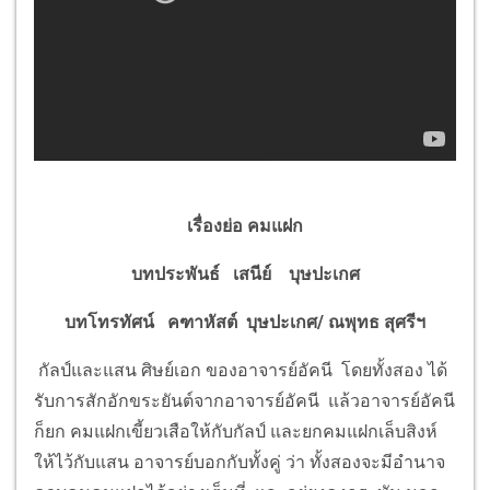
เรื่องย่อ คมแฝก
บทประพันธ์ เสนีย์ บุษปะเกศ
บทโทรทัศน์ คฑาหัสต์ บุษปะเกศ/ ณพุทธ สุศรีฯ