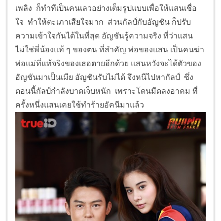
ทำเป็นไม่ฟังก็ตามมาลัยป่วย แสนเข้ามาเยี่ยมอาการ
มาลัย มาลัยให้แสนกลับตัวกลับใจ คิดถึงอดีต ตอนที่พ่อ
แสนติดคุก พ่อของกัลป์ และมาลัย เป็นคนเอาแสนมา
เลี้ยงดู แสนรักมาลัย ถึงขนาดเรียกว่าเป็นแม่ แต่บัดนี้
เหตุการณ์กลับกลาย แสนกลายเป็นอีกคน แสนเริ่ม
สับสนระหว่างความดีที่ตนเคยมี กับความชั่วที่ตนเองก่อ
ขึ้นกัลป์ องอาจ เพลิง ร่วมมือกัน หาทางกำจัดแสนให้ได้
โดยมีบ้านของตะโพนเป็นที่ซ่อนตัว องอาจ แอบไปหาก
ระรอกอยู่หลายครั้งด้วยความเป็นห่วง มาลัย ก็เจ็บออด ๆ
แอด ๆ จนสุดท้าย แสนไม่ยอมให้กระรอกพามาลัยไปหา
หมอ มาลัย จึงสิ้นใจตายในที่สุด กระรอกเสียใจมาก ด้าน
เพลิง ก็ทำทีเป็นคนเลวอย่างเต็มรูปแบบเพื่อให้แสนเชื่อ
ใจ ทำให้ตะเภาเสียใจมาก ส่วนกัลป์กับอัญชัน ก็ปรับ
ความเข้าใจกันได้ในที่สุด อัญชันรู้ความจริง ที่ว่าแสน
ไม่ใช่พี่น้องแท้ ๆ ของตน ที่สำคัญ พ่อของแสน เป็นคนฆ่า
พ่อแม่ที่แท้จริงของเธอตายอีกด้วย แสนหวังจะได้ตัวของ