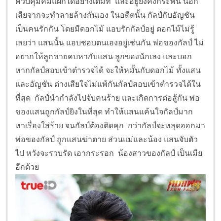
กัลป์และแสน ศิษย์เอก ของอาจารย์อัคนี โดยทั้งสอง ได้
รับการสักอักขระยันต์จากอาจารย์อัคนี แล้วอาจารย์อัคนี
ก็ยก คมแฝกเขี้ยวเสือให้กับกัลป์ และยกคมแฝกเล็บสิงห์
ให้ไว้กับแสน อาจารย์บอกกับทั้งคู่ ว่า ทั้งสองจะมีอำนาจ
ควบคุมคมแฝกได้อย่างเต็มที่ และอยู่ยงคงกระพัน นอก
เสียจากจะทำลายล้างกันเอง ในอดีตนั้น กัลป์กับอัญชัน
เป็นคนรักกัน โดยมีดอกไม้ แอบรักกัลป์อยู่ ดอกไม้ไม่รู้
เลยว่า แสนนั้น แอบชอบตนเองอยู่เช่นกัน พ่อของกัลป์ ไม่
อยากให้ลูกชายคบหากับแสน ลูกของนักเลง และบอก
หากกัลป์สอบเข้าตำรวจได้ จะให้หมั้นกับดอกไม้ ทั้งแสน