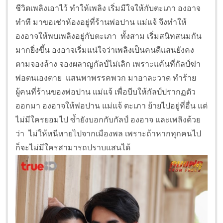
แสนจับตัวเพลิงมา แล้วให้เข้ม ฉีดยาเสพติดเข้าในตัว
เพลิง เพื่อบังคับให้เพลิงมาเป็นพวกตน เพลิงเริ่มรู้สึกตัว
แต่ยังไม่มีเรี่ยวแรง เพราะฤทธิ์ยา พอดีจงอางกับตะเภา
เข้ามาส่งเสบียงที่บ้านแสน เพลิงจึงแฝงตัวอยู่ท้ายรถ
กระบะของกระรอก หนีเอาตัวรอดไปได้ กระรอกช่วย
ชีวิตเพลิงเอาไว้ ทำให้เพลิง เริ่มมีใจให้กับตะเภา องอาจ
ทำที มาขอเช่าห้องอยู่ที่ร้านพ่อปาน แม่แจ้ จึงทำให้
องอาจให้พบเพลิงอยู่กับตะเภา ทั้งสาม เริ่มสนิทสนมกัน
มากยิ่งขึ้น องอาจเริ่มแน่ใจว่าเพลิงเป็นคนดีแสนยังคง
ตามจองล้าง จองผลาญกัลป์ไม่เลิก เพราะแค้นที่กัลป์ฆ่า