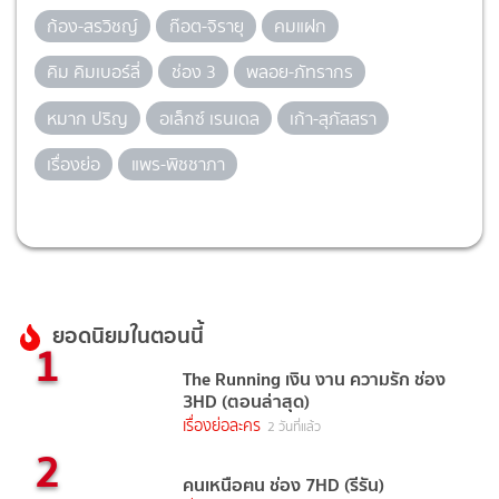
Facebook
Twitter
Instagram
และ แอปพลิเคชั่น
TrueID
Add friend ที่ ID :
Application
@TrueID
Tags
ก้อง-สรวิชญ์
ก๊อต-จิรายุ
คมแฝก
คิม คิมเบอร์ลี่
ช่อง 3
พลอย-ภัทรากร
หมาก ปริญ
อเล็กซ์ เรนเดล
เก้า-สุภัสสรา
เรื่องย่อ
แพร-พิชชาภา