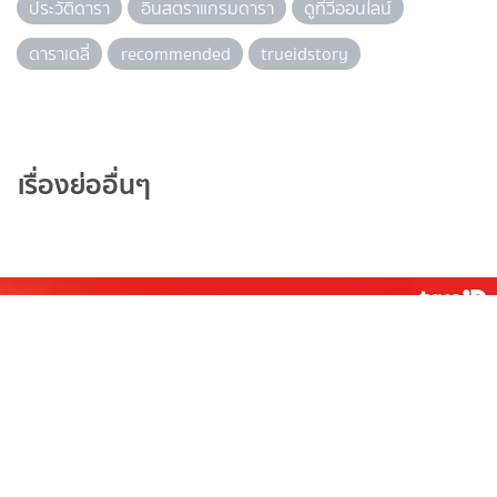
ฟากฟ้าคีรีดาว ช่อง 3HD
เรื่องย่อละคร
14 เม.ย. 64
5
กรงการเวก ช่องวัน31(ตอนจบ) การตาม
หา เพชรประจำตระกูล ที่หายปริศนา
เรื่องย่อละคร
13 มี.ค. 68
แท็กยอดนิยม
ดารา
ข่าวบันเทิง
ข่าวดารา
ไอจีดารา
ประวัติดารา
อินสตราแกรมดารา
ดูทีวีออนไลน์
ดาราเดลี่
recommended
trueidstory