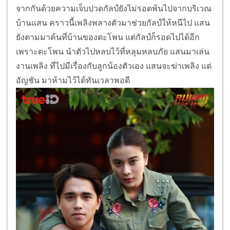
กลับมาอุปสรรค เรื่องความแค้นไม่สิ้นสุด จนทำให้กัลป์
และอัญชัน ต้องห่างเหินกันไปแสนจับตัวกัลป์ได้ในที่สุด
เขาใช้แส้ เฆี่ยนกัลป์อย่างโหดเหี้ยม และจะจุดไฟเผา ทั้ง
มาลัย กระรอก ดอกไม้ ต่างร้องขอชีวิต แต่แสนไม่ฟัง
สุดท้าย อัญชัน ต้องมาห้ามไว้ เพลิงเห็นเหตุการณ์ จึงหา
ทางช่วย แสนให้ลูกน้องเอากัลป์ ไปมัดไว้ที่โรงปอ พอดี
มีคนแจ้งทางสถานีตำรวจไป ว่ามีเหตุเกิดที่บ้านแสน รอง
เพชร นำกำลังตำรวจมา ก่อนที่แสนจะเผากัลป์ทั้งเป็น
แสนออกไปต้อนรับเพชร ระหว่างนั้น อัญชัน จึงเข้าไป
ช่วยกัลป์ให้หนีไป กัลป์ดีใจ คิดว่าอัญชันยกโทษให้ตน
แล้ว ส่วนอัญชันก็เสียใจ คิดว่ากัลป์ยังรักดอกไม้อยู่ ทั้งคู่
จากกันด้วยความเจ็บปวดกัลป์ยังไม่รอดพ้นไปจากบริเวณ
บ้านแสน คราวนี้เพลิงพลางตัวมาช่วยกัลป์ให้หนีไป แสน
ยังตามมาค้นที่บ้านของตะโพน แต่กัลป์ก็รอดไปได้อีก
เพราะตะโพน นำตัวไปหลบไว้ที่หลุมหลบภัย แสนมาเล่น
งานเพลิง ที่ไปมีเรื่องกับลูกน้องตัวเอง แสนจะฆ่าเพลิง แต่