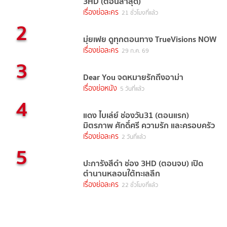
3HD (ตอนล่าสุด)
เรื่องย่อละคร
21 ชั่วโมงที่แล้ว
2
มุ่ยเฟย ดูทุกตอนทาง TrueVisions NOW
เรื่องย่อละคร
29 ก.ค. 69
3
Dear You จดหมายรักถึงอาม่า
เรื่องย่อหนัง
5 วันที่แล้ว
4
แดง ไบเล่ย์ ช่องวัน31 (ตอนแรก)
มิตรภาพ ศักดิ์ศรี ความรัก และครอบครัว
เรื่องย่อละคร
2 วันที่แล้ว
5
ปะการังสีดำ ช่อง 3HD (ตอนจบ) เปิด
ตำนานหลอนใต้ทะเลลึก
เรื่องย่อละคร
22 ชั่วโมงที่แล้ว