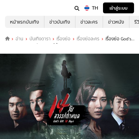
TH
เข้าสู่ระบบ
หน้าแรกบันเทิง
ข่าวบันเทิง
ข่าวละคร
ข่าวหนัง
รี
อ่าน
บันเทิงดารา
เรื่องย่อ
เรื่องย่อละคร
เรื่องย่อ God's
Gift 14 Days 14 วัน สวรรค์กำหนด