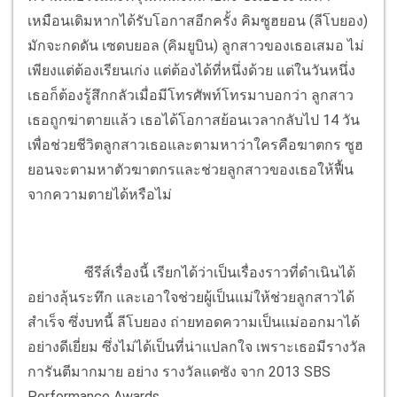
เหมือนเดิมหากได้รับโอกาสอีกครั้ง คิมซูฮยอน (ลีโบยอง)
มักจะกดดัน เซดบยอล (คิมยูบิน) ลูกสาวของเธอเสมอ ไม่
เพียงแต่ต้องเรียนเก่ง แต่ต้องได้ที่หนึ่งด้วย แต่ในวันหนึ่ง
เธอก็ต้องรู้สึกกลัวเมื่อมีโทรศัพท์โทรมาบอกว่า ลูกสาว
เธอถูกฆ่าตายแล้ว เธอได้โอกาสย้อนเวลากลับไป 14 วัน
เพื่อช่วยชีวิตลูกสาวเธอและตามหาว่าใครคือฆาตกร ซูฮ
ยอนจะตามหาตัวฆาตกรและช่วยลูกสาวของเธอให้ฟื้น
จากความตายได้หรือไม่
ซีรีส์เรื่องนี้ เรียกได้ว่าเป็นเรื่องราวที่ดำเนินได้
อย่างลุ้นระทึก และเอาใจช่วยผู้เป็นแม่ให้ช่วยลูกสาวได้
สำเร็จ ซึ่งบทนี้ ลีโบยอง ถ่ายทอดความเป็นแม่ออกมาได้
อย่างดีเยี่ยม ซึ่งไม่ได้เป็นที่น่าแปลกใจ เพราะเธอมีรางวัล
การันตีมากมาย อย่าง รางวัลแดซัง จาก 2013 SBS
Performance Awards