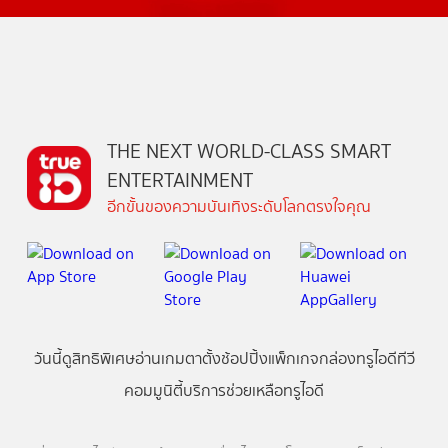
THE NEXT WORLD-CLASS SMART
ENTERTAINMENT
อีกขั้นของความบันเทิงระดับโลกตรงใจคุณ
วันนี้
ดู
สิทธิพิเศษ
อ่าน
เกม
ตาตั้ง
ช้อปปิ้ง
แพ็กเกจ
กล่องทรูไอดีทีวี
คอมมูนิตี้
บริการช่วยเหลือทรูไอดี