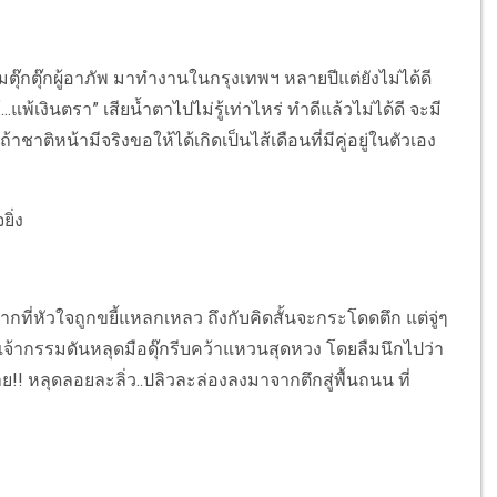
มตุ๊กตุ๊กผู้อาภัพ มาทำงานในกรุงเทพฯ หลายปีแต่ยังไม่ได้ดี
..แพ้เงินตรา” เสียน้ำตาไปไม่รู้เท่าไหร่ ทำดีแล้วไม่ได้ดี จะมี
ชาติหน้ามีจริงขอให้ได้เกิดเป็นไส้เดือนที่มีคู่อยู่ในตัวเอง
ง
ากที่หัวใจถูกขยี้แหลกเหลว ถึงกับคิดสั้นจะกระโดดตึก แต่จู่ๆ
วนเจ้ากรรมดันหลุดมือดุ๊กรีบคว้าแหวนสุดหวง โดยลืมนึกไปว่า
!! หลุดลอยละลิ่ว..ปลิวละล่องลงมาจากตึกสู่พื้นถนน ที่