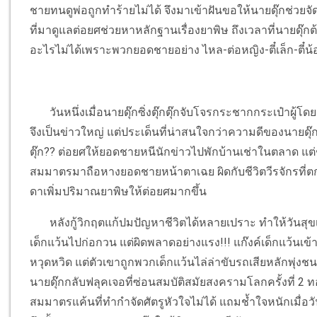
ชายทนดูพ่อถูกทำร้ายไม่ได้ จึงมาเข้าฝันขอให้นายดุ๊กช่วยจัด
ที่มาดูแลต่อยศช่วยหาหลักฐานเรื่องยาพิษ ถึงเวลาที่นายดุ๊กต
อะไรไม่ได้เพราะพวกยอดชายอย่าง ไหล-ต่อหญิง-ตี๋เล็ก-ตี๋น้อ
วันหนึ่งเมื่อนายดุ๊กซิ่งตุ๊กตุ๊กจับโจรกระชากกระเป๋าผู้โดยสา
จึงเป็นข่าวใหญ่ แต่ประเด็นที่น่าสนใจกว่าความดีของนายด
ตุ๊ก?? ต่อยศให้ยอดชายหนีนักข่าวไปพักบ้านเช่าในตลาด แต่
สมมาตรมาถือหางยอดชายหน้าตาเฉย ผิดกับชีวิตวีรจักรที่ตกต่ำ
ดาเพิ่มปริมาณยาพิษให้ต่อยศมากขึ้น
หลังกู้วิกฤตแก้ปมปัญหาชีวิตได้หลายเปราะ ทำให้วันสุขเ
เด็กแว้นไปก่อกวน แต่ผิดพลาดอย่างแรง!!! แก๊งค์เด็กแว้นเข้า
หวุดหวิด แต่ตัวเขาถูกพวกเด็กแว้นไล่ล่าขับรถเสียหลักพุ่
นายดุ๊กกลับฟลุคเจอที่ซ่อนสมบัติสมัยสงครามโลกครั้งที่ 2 
สมมาตรแค้นที่ทำกำจัดศัตรูหัวใจไม่ได้ แถมช้ำใจหนักเมื่อว