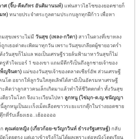
าศ (จิ๊บ-คีตภัทร อันติมานนท์)
แฟนสาวไฮโซของยอดชายก็
โมท)
ทนายประจำตระกูลตามประกบลูกทุกฝีก้าว เพื่อหา
ามสุขเพราะไม่มี
วันสุข (เพลง-กวิตา)
สาวในดวงที่เขาหลง
ต่ก็ถูกเธอด่าตะเพิดมาทุกวัน เพราะวันสุขเกลียดผู้ชายอวดร่ำ
ห้งวันสุขก็ไม่แล พอเป็นเศรษฐีรวยล้นฟ้ามาหาวันสุขก็ไม่
ตรูหัวใจเบอร์ 1 ของเขา แถมมีดีกรีเป็นถึงลูกชายเจ้าของ
 เพ็ญจินดา)
แม่ของวันสุขเจ้าของตลาดเชียร์อัพ ส่วนเศรษฐี
นโต อยากให้ลูกวันใสสุดเลิฟได้สามีเป็นอัครมหาเศรษฐี
ราะคิดว่าลูกสาวคนเล็กเกิดมาแล้วทำให้ชีวิตตกต่ำ ทั้งวันสุข
วคนเดียวในโลก จึงแวะเวียนไปหา
ลูกหนู (ไข่มุก-ด.ญ.ชนัญญา
ตอนนี้ลูกหนูเป็นมะเร็งเม็ดเลือดขาวระยะแรกดุ๊กในร่างยอดชาย
ุ๊กที่รับเลี้ยงเธอ…เฮ้อออออ
็ก
คุณต่อหญิง (เกี่ยวก้อย-ขวัญกวินท์ ธำรงรัฐเศรษฐ์)
กลับ
ัดโดยตรง แต่เอาเข้าจริงก็ไม่ได้ผลเพราะต่อหญิงโดดเรียน