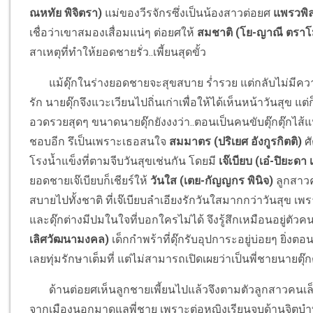
ณหทัย พิจิตรา)
แม่ของวีรจักรซึ่งเป็นน้องสาวต่อยศ
แพรวพิล
เชื่อว่าเขาสมองเสื่อมแน่ๆ ต่อยศให้
สมชาติ (โย-ญาณี ตรา
สาเหตุที่ทำให้ยอดชายรั่ว..เพี้ยนสุดขั้ว
แม้ดุ๊กในร่างยอดชายจะสุขสบาย ร่ำรวย แต่กลับไม่มีคว
รัก นายดุ๊กจึงแวะเวียนไปถิ่นเก่าเพื่อให้ได้เห็นหน้าวันสุข แ
อวดรวยสุดๆ ขนาดนายดุ๊กยังงงว่า..ตอนเป็นคนขับตุ๊กตุ๊กไส้แ
ชอบอีก รึเป็นเพราะเธอสนใจ
สมมาตร (ปริเยศ อังกูรกิตติ)
ศั
โรงน้ำแข็งที่ตามจีบวันสุขเช่นกัน โดยมี
เจ๊เบียบ (เอ๋-ปิยะดา
ยอดชายเจ๊เบียบก็เชียร์ให้
วันใส (เตย-กัญญกร พินิจ)
ลูกสาวค
สบายไปทั้งชาติ ที่เจ๊เบียบลำเอียงรักวันใสมากกว่าวันสุข เพ
และดุ๊กต่างมีปมในใจที่บอกใครไม่ได้ จึงรู้สึกเหมือนอยู่ตั
เลิศวัฒนามงคล)
เด็กกำพร้าที่ดุ๊กรับอุปการะอยู่บ่อยๆ ยิ่ง
เลยทุ่มรักษาเต็มที่ แต่ไม่สามารถเปิดเผยว่าเป็นพี่ชายนายตุ๊กต
ด้านต่อยศเห็นลูกชายเพี้ยนไปแล้วจึงตามตัวลูกสาวคนเล
จากเมืองนอกมาดูแลพี่ชาย เพราะต่อหญิงเรียนจบด้านจิตบำบ