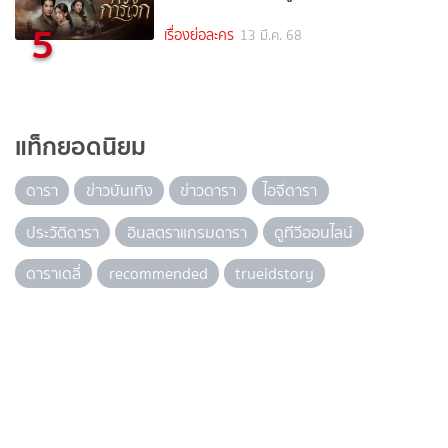
5
เรื่องย่อละคร
13 มี.ค. 68
แท็กยอดนิยม
ดารา
ข่าวบันเทิง
ข่าวดารา
ไอจีดารา
ประวัติดารา
อินสตราแกรมดารา
ดูทีวีออนไลน์
ดาราเดลี่
recommended
trueidstory