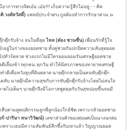
การทางจิตเอ๋อ..เอ๋อ!!! เก็บความรู้สึกไม่อยู่ - - คิด
ิ วงศ์สวัสดิ์)
แพทย์ประจำตระกูลต้องทำการรักษาด่วน..น
ตุ๊กรับจ้าง จนในที่สุด
ไหล (ต๋อง ชวนชื่น)
เพื่อนรักที่รู้ใจ
ี่ดุ๊กอยู่ในร่างของยอดชาย ทั้งคู่ช่วยกันปกปิดความลับสุดยอด
วลาไปทัวร์ตลาด ช่วงแรกไม่มีใครยอมยอมรับเศรษฐียอดชาย
ดีเลี้ยงข้าวทุกคน..ทุกวัน ทำให้มิตรภาพของทายาทเศรษฐี
ดีเพื่อหวังฮุบที่ดินตลาด นายดุ๊กกลายเป็นคนขับตุ๊กตุ๊ก
คลับ นายดุ๊กมีความสุขกับการขับตุ๊กตุ๊กรับจ้างโดยไม่สนใจ
าดไปเต็มๆ นายดุ๊กจึงมีโอกาสพูดคุยกับวันสุขบ่อยขึ้นจนมี
สืบตามดูพฤติกรรมลูกพี่ลูกน้องใกล้ชิด เพราะกลัวยอดชาย
ียร์-ปาริษา ทนาวิวัฒน์)
เลขาส่วนตัวของต่อยศเป็นนางนกต่อ
รจักรเพราะเธอมีความสัมพันธ์ลึกซึ้งกับเขาแล้ว วิญญาณยอด