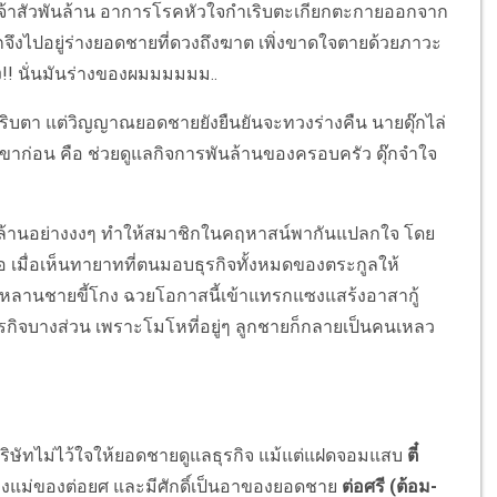
้าสัวพันล้าน อาการโรคหัวใจกำเริบตะเกียกตะกายออกจาก
จึงไปอยู่ร่างยอดชายที่ดวงถึงฆาต เพิ่งขาดใจตายด้วยภาวะ
!! นั่นมันร่างของผมมมมมม..
ิบตา แต่วิญญาณยอดชายยังยืนยันจะทวงร่างคืน นายดุ๊กไล่
าก่อน คือ ช่วยดูแลกิจการพันล้านของครอบครัว ดุ๊กจำใจ
ันล้านอย่างงงๆ ทำให้สมาชิกในคฤหาสน์พากันแปลกใจ โดย
หวอ เมื่อเห็นทายาทที่ตนมอบธุรกิจทั้งหมดของตระกูลให้
หลานชายขี้โกง ฉวยโอกาสนี้เข้าแทรกแซงแสร้งอาสากู้
ธุรกิจบางส่วน เพราะโมโหที่อยู่ๆ ลูกชายก็กลายเป็นคนเหลว
ัทไม่ไว้ใจให้ยอดชายดูแลธุรกิจ แม้แต่แฝดจอมแสบ
ตี๋
งแม่ของต่อยศ และมีศักดิ์เป็นอาของยอดชาย
ต่อศรี (ต้อม-