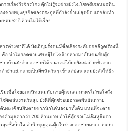
การเรื่องวีรจักรโกง ดุ๊กไม่รู้จะช่วยยังไง..โชคดีเจอหมอทิน
้องช่วยพยุงธุรกิจของตระกูลที่กำลังย่ำแย่สุดขีด แต่กลับทำ
ย-สมชาติ ล้วนไม่ได้เรื่อง
รต่างชาติได้ บังเอิญฝรั่งคนมีชื่อเสียงระดับฮอลลีวูดเรื่องนี้
ุ๊ก คือ ทำไมยอดชายเศรษฐีไฮโซถึงกลายมาเป็นคนขับตุ๊ก
ชาวบ้านยังจำยอดชายได้ ขนาดเจ๊เบียบยังเห่อย้ายขั้วจาก
ย่ำแย่..กลายเป็นผีพนันวันๆ เข้าแต่บ่อน แถมยังสั่งให้ธีร
ริ่มเชื่อใจยอมสนิทสนมกับนายดุ๊กจนสมมาตรไม่พอใจสั่ง
ใจผิดเล่นงานวันสุข ยังดีที่ดุ๊กช่วยเธอรอดพ้นอันตราย
งชนต้นตะเคียนยืนตายซากหักโค่นลงมาทั้งต้น แทนที่จะตาย
ทองคำมูลค่ากว่า 200 ล้านบาท ทำให้ดุ๊กรวยไม่ลืมหูลืมตา
ันสุขซึ้งน้ำใจ..สำนึกบุญคุณดุ๊กในร่างยอดชายมากกว่าเก่า