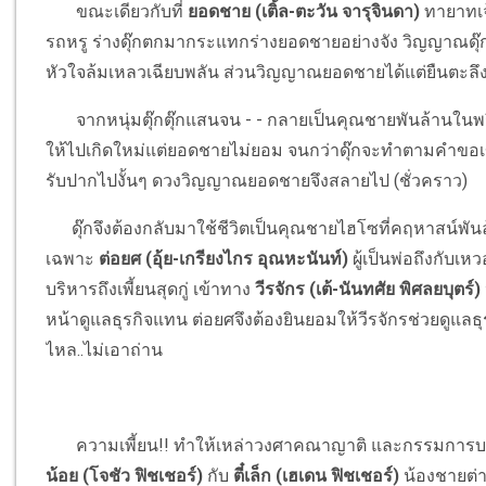
ขณะเดียวกับที่
ยอดชาย (เติ้ล-ตะวัน จารุจินดา)
ทายาทเจ
รถหรู ร่างดุ๊กตกมากระแทกร่างยอดชายอย่างจัง วิญญาณดุ๊ก
หัวใจล้มเหลวเฉียบพลัน ส่วนวิญญาณยอดชายได้แต่ยืนตะลึง
จากหนุ่มตุ๊กตุ๊กแสนจน - - กลายเป็นคุณชายพันล้านในพร
ให้ไปเกิดใหม่แต่ยอดชายไม่ยอม จนกว่าดุ๊กจะทำตามคำขอเข
รับปากไปงั้นๆ ดวงวิญญาณยอดชายจึงสลายไป (ชั่วคราว)
ดุ๊กจึงต้องกลับมาใช้ชีวิตเป็นคุณชายไฮโซที่คฤหาสน์พ
เฉพาะ
ต่อยศ (อุ้ย-เกรียงไกร อุณหะนันท์)
ผู้เป็นพ่อถึงกับเ
บริหารถึงเพี้ยนสุดกู่ เข้าทาง
วีรจักร (เต้-นันทศัย พิศลยบุตร์)
หน้าดูแลธุรกิจแทน ต่อยศจึงต้องยินยอมให้วีรจักรช่วยดูแล
ไหล..ไม่เอาถ่าน
ความเพี้ยน!! ทำให้เหล่าวงศาคณาญาติ และกรรมการบริษ
น้อย (โจชัว ฟิชเชอร์)
กับ
ตี๋เล็ก (เฮเดน ฟิชเชอร์)
น้องชายต่า