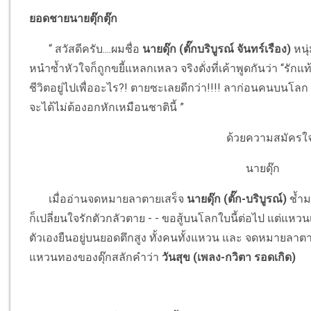
ยอดชายนายตุ๊กตุ๊ก
“ สวัสดีครับ....ผมชื่อ
นายดุ๊ก (ตั๊กบริบูรณ์ จันทร์เรือง)
หนุ่
หนำซ้ำหัวใจก็ถูกขยี้แหลกเหลว จริงดั่งที่เค้าพูดกันว่า “รักแท้.
ชีวิตอยู่ไปเพื่ออะไร?! ตายซะเลยดีกว่า!!!! ลาก่อนคนบนโลก ถ้า
จะได้ไม่ต้องอกหักเหมือนชาตินี้ ”
ด้วยความสมัครใจยิ่
นายดุ๊ก
เมื่ออ่านจดหมายลาตายเสร็จ
นายดุ๊ก (ตั๊ก-บริบูรณ์)
ช้ำม
ก็เปลี่ยนใจรักตัวกลัวตาย - - ขอสู้บนโลกใบนี้ต่อไป แต่แห
ตัวเองยืนอยู่บนยอดตึกสูง ทั้งคนทั้งแหวน และ จดหมายลาตาย
แหวนทองของดุ๊กสลักคำว่า
วันสุข (เพลง-กวิตา รอดเกิด)