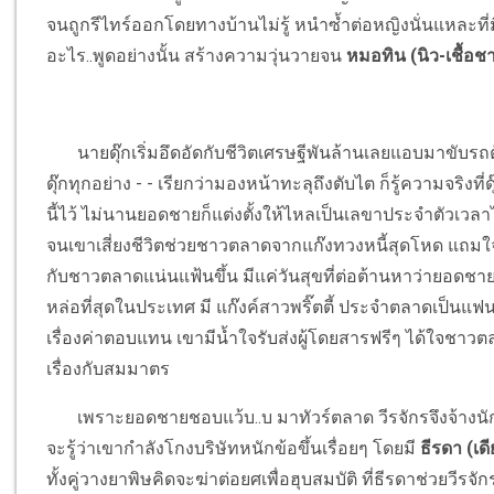
จนถูกรีไทร์ออกโดยทางบ้านไม่รู้ หนำซ้ำต่อหญิงนั่นแหละที่มีอา
อะไร..พูดอย่างนั้น สร้างความวุ่นวายจน
หมอทิน (นิว-เชื้อชาต
นายดุ๊กเริ่มอึดอัดกับชีวิตเศรษฐีพันล้านเลยแอบมาขับรถตุ๊ก
ดุ๊กทุกอย่าง - - เรียกว่ามองหน้าทะลุถึงตับไต ก็รู้ความจริงท
นี้ไว้ ไม่นานยอดชายก็แต่งตั้งให้ไหลเป็นเลขาประจำตัวเ
จนเขาเสี่ยงชีวิตช่วยชาวตลาดจากแก๊งทวงหนี้สุดโหด แถมใจ
กับชาวตลาดแน่นแฟ้นขึ้น มีแค่วันสุขที่ต่อต้านหาว่ายอดชายทำ
หล่อที่สุดในประเทศ มี แก๊งค์สาวพริ๊ตตี้ ประจำตลาดเป็นแฟน
เรื่องค่าตอบแทน เขามีน้ำใจรับส่งผู้โดยสารฟรีๆ ได้ใจชาวตล
เรื่องกับสมมาตร
เพราะยอดชายชอบแว้บ..บ มาทัวร์ตลาด วีรจักรจึงจ้างนัก
จะรู้ว่าเขากำลังโกงบริษัทหนักข้อขึ้นเรื่อยๆ โดยมี
ธีรดา (เด
ทั้งคู่วางยาพิษคิดจะฆ่าต่อยศเพื่อฮุบสมบัติ ที่ธีรดาช่วยวี