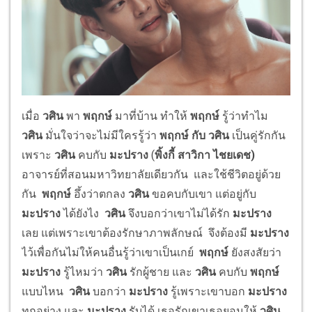
เมื่อ
วศิน
พา
พฤกษ์
มาที่บ้าน ทำให้
พฤกษ์
รู้ว่าทำไม
วศิน
มั่นใจว่าจะไม่มีใครรู้ว่า
พฤกษ์ กับ วศิน
เป็นคู่รักกัน
เพราะ
วศิน
คบกับ
มะปราง
(
พิ้งกี้ สาวิกา ไชยเดช)
อาจารย์ที่สอนมหาวิทยาลัยเดียวกัน และใช้ชีวิตอยู่ด้วย
กัน
พฤกษ์
อึ้งว่าตกลง
วศิน
ขอคบกับเขา แต่อยู่กับ
มะปราง
ได้ยังไง
วศิน
จึงบอกว่าเขาไม่ได้รัก
มะปราง
เลย แต่เพราะเขาต้องรักษาภาพลักษณ์ จึงต้องมี
มะปราง
ไว้เพื่อกันไม่ให้คนอื่นรู้ว่าเขาเป็นเกย์
พฤกษ์
ยังสงสัยว่า
มะปราง
รู้ไหมว่า
วศิน
รักผู้ชาย และ
วศิน
คบกับ
พฤกษ์
แบบไหน
วศิน
บอกว่า
มะปราง
รู้เพราะเขาบอก
มะปราง
ทุกอย่าง และ
มะปราง
รับได้ เธอรักเขาเธอยอมให้
วศิน