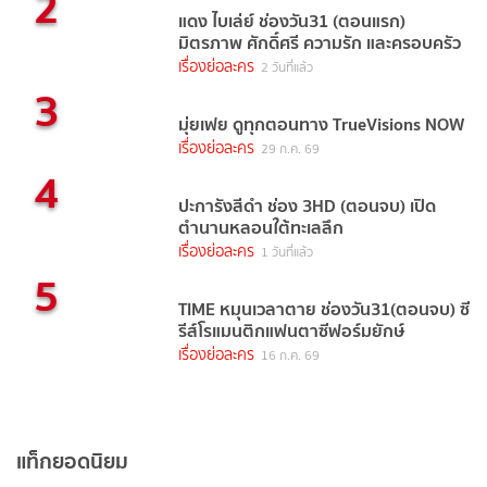
2
แดง ไบเล่ย์ ช่องวัน31 (ตอนแรก)
มิตรภาพ ศักดิ์ศรี ความรัก และครอบครัว
เรื่องย่อละคร
2 วันที่แล้ว
3
มุ่ยเฟย ดูทุกตอนทาง TrueVisions NOW
เรื่องย่อละคร
29 ก.ค. 69
4
ปะการังสีดำ ช่อง 3HD (ตอนจบ) เปิด
ตำนานหลอนใต้ทะเลลึก
เรื่องย่อละคร
1 วันที่แล้ว
5
TIME หมุนเวลาตาย ช่องวัน31(ตอนจบ) ซี
รีส์โรแมนติกแฟนตาซีฟอร์มยักษ์
เรื่องย่อละคร
16 ก.ค. 69
แท็กยอดนิยม