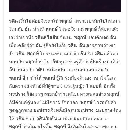
วศิน
เริ่มไม่ค่อยมีเวลาให้
พฤกษ์
เพราะเขามักไปไหนมา
ไหนกับ
อ้น
ทำให้
พฤกษ์
ไม่พอใจ แต่
พฤกษ์
ก็สับสนตัว
เองว่าเขาหึง
วศินหรืออ้น
กันแน่
พฤกษ์
แอบดักเจอ
อ้น
เพื่อเคลียร์ว่า
อ้น
รู้สึกยังไงกับ
วศิน อ้น
สารภาพว่าเขา
รัก
วศิน พฤกษ์
โกรธและถามว่าถ้า
อ้น
รัก
วศิน
แล้วมา
นอนกับ
พฤกษ์
ทำไม
อ้น
พูดอย่างรู้สึกว่าเป็นเรื่องปกติว่า
อ้น
ก็นอนกับ
วศิน
เหมือนกัน และนอนก่อนนอนกับ
พฤกษ์
อีก ทำให้
พฤกษ์
รู้สึกรังเกียจตัวเอง เขาไม่โอเค
กับความสัมพันธ์ที่มีผู้ชาย 3 และผู้หญิง 1 แบบนี้ อีกทั้ง
มะปราง
ก็ยังมาพูดตอกย้ำว่ารสนิยมทางเพศอย่าง
พฤกษ์
ก็มีค่าแค่คู่นอน ไม่มีความรักหรอก
พฤกษ์
โกรธกับคำ
พูดดูถูกของ
มะปราง
จึงพลั้งมือตบ
มะปราง มะปราง
ร้อง
ให้
วศิน
ช่วย
วศินกับอ้น
มาช่วย
มะปราง
และถาม
พฤกษ์
ว่าเกิดอะไรขึ้น
พฤกษ์
จึงตัดสินใจสารภาพความ