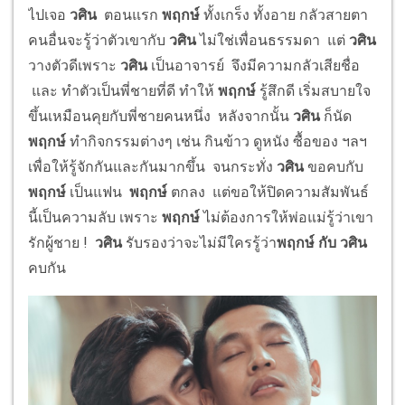
ไปเจอ
วศิน
ตอนแรก
พฤกษ์
ทั้งเกร็ง ทั้งอาย กลัวสายตา
คนอื่นจะรู้ว่าตัวเขากับ
วศิน
ไม่ใช่เพื่อนธรรมดา แต่
วศิน
วางตัวดีเพราะ
วศิน
เป็นอาจารย์ จึงมีความกลัวเสียชื่อ
และ ทำตัวเป็นพี่ชายที่ดี ทำให้
พฤกษ์
รู้สึกดี เริ่มสบายใจ
ขึ้นเหมือนคุยกับพี่ชายคนหนึ่ง หลังจากนั้น
วศิน
ก็นัด
พฤกษ์
ทำกิจกรรมต่างๆ เช่น กินข้าว ดูหนัง ซื้อของ ฯลฯ
เพื่อให้รู้จักกันและกันมากขึ้น จนกระทั่ง
วศิน
ขอคบกับ
พฤกษ์
เป็นแฟน
พฤกษ์
ตกลง แต่ขอให้ปิดความสัมพันธ์
นี้เป็นความลับ เพราะ
พฤกษ์
ไม่ต้องการให้พ่อแม่รู้ว่าเขา
รักผู้ชาย !
วศิน
รับรองว่าจะไม่มีใครรู้ว่า
พฤกษ์ กับ วศิน
คบกัน