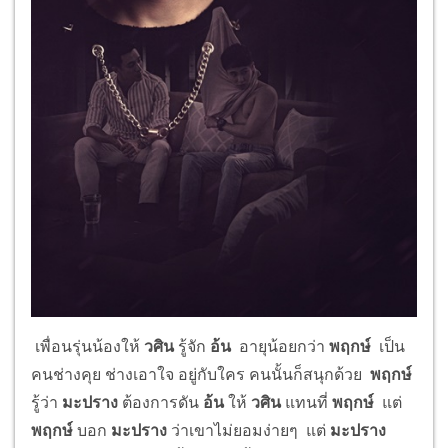
เพื่อนรุ่นน้องให้
วศิน
รู้จัก
อ้น
อายุน้อยกว่า
พฤกษ์
เป็น
คนช่างคุย ช่างเอาใจ อยู่กับใคร คนนั้นก็สนุกด้วย
พฤกษ์
รู้ว่า
มะปราง
ต้องการดัน
อ้น
ให้
วศิน
แทนที่
พฤกษ์
แต่
พฤกษ์
บอก
มะปราง
ว่าเขาไม่ยอมง่ายๆ แต่
มะปราง