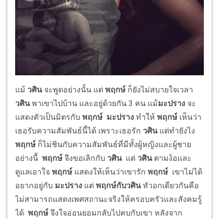
แม้
วศิน
จะพูดอย่างนั้น แต่
พฤกษ์
ก็ยังไม่สบายใจเวลา
วศิน
พาเขาไปบ้าน และอยู่ด้วยกัน 3 คน แม้
มะปราง
จะ
แสดงตัวเป็นมิตรกับ
พฤกษ์ มะปราง
ทำให้
พฤกษ์
เห็นว่า
เธอรับความสัมพันธ์นี้ได้ เพราะเธอรัก
วศิน
แต่ทำยังไง
พฤกษ์
ก็ไม่ชินกับความสัมพันธ์ที่มีทั้งผู้หญิงและผู้ชาย
อย่างนี้
พฤกษ์
จึงขอเลิกกับ
วศิน
แต่
วศิน
ตามง้อและ
ดูแลเอาใจ
พฤกษ์
แสดงให้เห็นว่าเขารัก
พฤกษ์
เขาไม่ได้
อยากอยู่กับ
มะปราง
แต่
พฤกษ์กับวศิน
หัวอกเดียวกันคือ
ไม่สามารถแสดงเพศสถานะจริงให้ครอบครัวและสังคมรู้
ได้
พฤกษ์
จึงใจอ่อนยอมกลับไปคบกับเขา หลังจาก