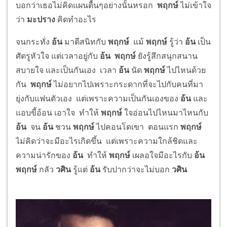
บอกว่าเธอไม่คิดแผนตื้นๆอย่างนั้นหรอก
พฤกษ์
ไม่เข้าใจ
ว่า
มะปราง
คิดทำอะไร
จนกระทั่ง
อ้น
มาตีสนิทกับ
พฤกษ์
แม้
พฤกษ์
รู้ว่า
อ้น
เป็น
ศัตรูหัวใจ แต่เวลาอยู่กับ
อ้น พฤกษ์
ยังรู้สึกสนุกสนาน
สบายใจ และเป็นกันเอง เวลา
อ้น
นัด
พฤกษ์
ไปไหนด้วย
กัน
พฤกษ์
ไม่อยากไปเพราะกระดากที่จะไปกับคนที่มา
ยุ่งกับแฟนตัวเอง แต่เพราะความเป็นกันเองของ
อ้น
และ
แอบขี้อ้อน เอาใจ ทำให้
พฤกษ์
ใจอ่อนไปไหนมาไหนกับ
อ้น
จน
อ้น
ชวน
พฤกษ์
ไปคอนโดเขา ตอนแรก
พฤกษ์
ไม่คิดว่าจะมีอะไรเกิดขึ้น แต่เพราะความใกล้ชิดและ
ความน่ารักของ
อ้น
ทำให้
พฤกษ์
เผลอใจมีอะไรกับ
อ้น
พฤกษ์
กลัว
วศิน
รู้แต่
อ้น
รับปากว่าจะไม่บอก
วศิน