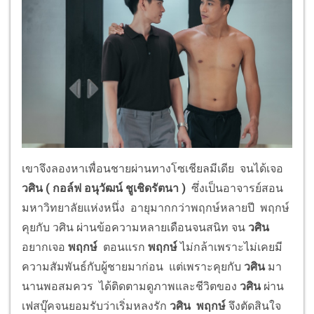
เขาจึงลองหาเพื่อนชายผ่านทางโซเชียลมีเดีย จนได้เจอ
วศิน
(
กอล์ฟ อนุวัฒน์ ชูเชิดรัตนา )
ซึ่งเป็นอาจารย์สอน
มหาวิทยาลัยแห่งหนึ่ง อายุมากกว่าพฤกษ์หลายปี พฤกษ์
คุยกับ วศิน ผ่านข้อความหลายเดือนจนสนิท จน
วศิน
อยากเจอ
พฤกษ์
ตอนแรก
พฤกษ์
ไม่กล้าเพราะไม่เคยมี
ความสัมพันธ์กับผู้ชายมาก่อน แต่เพราะคุยกับ
วศิน
มา
นานพอสมควร ได้ติดตามดูภาพและชีวิตของ
วศิน
ผ่าน
เฟสบุ๊คจนยอมรับว่าเริ่มหลงรัก
วศิน พฤกษ์
จึงตัดสินใจ