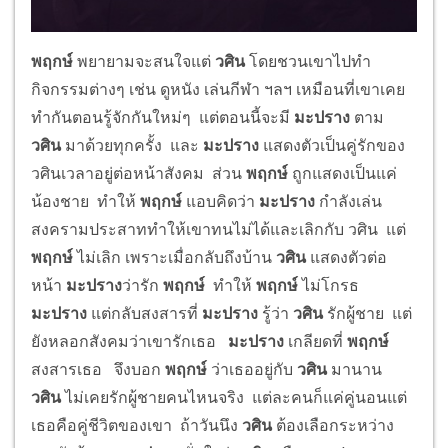
พฤกษ์
พยายามจะสนใจแต่
วศิน
โดยชวนเขาไปทำ
กิจกรรมต่างๆ เช่น ดูหนัง เล่นกีฬา ฯลฯ เหมือนที่เขาเคย
ทำกันตอนรู้จักกันใหม่ๆ แต่ตอนนี้จะมี
มะปราง
ตาม
วศิน
มาด้วยทุกครั้ง และ
มะปราง
แสดงตัวเป็นคู่รักของ
วศินเวลาอยู่ต่อหน้าสังคม ส่วน
พฤกษ์
ถูกแสดงเป็นแค่
น้องชาย ทำให้
พฤกษ์
แอบคิดว่า
มะปราง
กำลังเล่น
สงครามประสาททำให้เขาทนไม่ได้และเลิกกับ วศิน แต่
พฤกษ์
ไม่เลิก เพราะเมื่อกลับถึงบ้าน
วศิน
แสดงตัวต่อ
หน้า
มะปราง
ว่ารัก
พฤกษ์
ทำให้
พฤกษ์
ไม่โกรธ
มะปราง
แต่กลับสงสารที่
มะปราง
รู้ว่า
วศิน
รักผู้ชาย แต่
ยังหลอกสังคมว่าเขารักเธอ
มะปราง
เกลียดที่
พฤกษ์
สงสารเธอ จึงบอก
พฤกษ์
ว่าเธออยู่กับ
วศิน
มานาน
วศิน
ไม่เคยรักผู้ชายคนไหนจริง แต่ละคนก็แค่คู่นอนแต่
เธอคือคู่ชีวิตของเขา ถ้าวันนึง
วศิน
ต้องเลือกระหว่าง