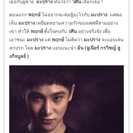
เธอกับผู้ชาย
มะปราง
มั่นใจว่า
วศิน
เลือกเธอ !
ตอนแรก
พฤกษ์
ไม่อยากจะต่อสู้อะไรกับ
มะปราง
แต่พอ
เห็น
มะปราง
เหยียดหยามความรักของเพศที่สามอย่าง
เขา ทำให้
พฤกษ์
ตั้งใจคบกับ
วศิน
อย่างจริงจัง เพื่อ
เอาชนะ
มะปราง
แต่
พฤกษ์
ไม่คิดว่า
มะปราง
จะแอบเล่น
สกปรก โดย
มะปราง
แอบแนะนำ
อ้น (
จูเนียร์ กรวิชญ์ สู
งกิจบูลย์ )