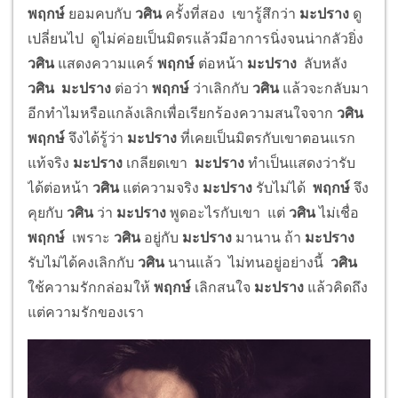
พฤกษ์
ยอมคบกับ
วศิน
ครั้งที่สอง เขารู้สึกว่า
มะปราง
ดู
เปลี่ยนไป ดูไม่ค่อยเป็นมิตรแล้วมีอาการนิ่งจนน่ากลัวยิ่ง
วศิน
แสดงความแคร์
พฤกษ์
ต่อหน้า
มะปราง
ลับหลัง
วศิน มะปราง
ต่อว่า
พฤกษ์
ว่าเลิกกับ
วศิน
แล้วจะกลับมา
อีกทำไมหรือแกล้งเลิกเพื่อเรียกร้องความสนใจจาก
วศิน
พฤกษ์
จึงได้รู้ว่า
มะปราง
ที่เคยเป็นมิตรกับเขาตอนแรก
แท้จริง
มะปราง
เกลียดเขา
มะปราง
ทำเป็นแสดงว่ารับ
ได้ต่อหน้า
วศิน
แต่ความจริง
มะปราง
รับไม่ได้
พฤกษ์
จึง
คุยกับ
วศิน
ว่า
มะปราง
พูดอะไรกับเขา แต่
วศิน
ไม่เชื่อ
พฤกษ์
เพราะ
วศิน
อยู่กับ
มะปราง
มานาน ถ้า
มะปราง
รับไม่ได้คงเลิกกับ
วศิน
นานแล้ว ไม่ทนอยู่อย่างนี้
วศิน
ใช้ความรักกล่อมให้
พฤกษ์
เลิกสนใจ
มะปราง
แล้วคิดถึง
แต่ความรักของเรา