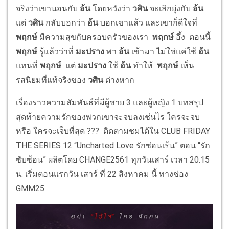
จริงว่าเขานอนกับ
อ้น
โดยหวังว่า
วศิน
จะเลิกยุ่งกับ
อ้น
แต่
วศิน
กลับบอกว่า
อ้น
บอกเขาแล้ว และเขาก็ดีใจที่
พฤกษ์
มีความสุขกับครอบครัวของเรา
พฤกษ์
อึ้ง ตอนนี้
พฤกษ์
รู้แล้วว่าที่
มะปราง
พา
อ้น
เข้ามา ไม่ใช่แค่ใช้
อ้น
แทนที่
พฤกษ์
แต่
มะปราง
ใช้
อ้น
ทำให้
พฤกษ์
เห็น
รสนิยมที่แท้จริงของ
วศิน
ต่างหาก
เรื่องราวความสัมพันธ์ที่มีผู้ชาย 3 และผู้หญิง 1 บทสรุป
สุดท้ายความรักของพวกเขาจะจบลงเช่นไร ใครจะจบ
หรือ ใครจะเจ็บที่สุด ??? ติดตามชมได้ใน CLUB FRIDAY
THE SERIES 12 “Uncharted Love รักซ่อนเร้น” ตอน “รัก
ซับซ้อน” ผลิตโดย CHANGE2561 ทุกวันเสาร์ เวลา 20.15
น. เริ่มตอนแรกวัน เสาร์ ที่ 22 สิงหาคม นี้ ทางช่อง
GMM25