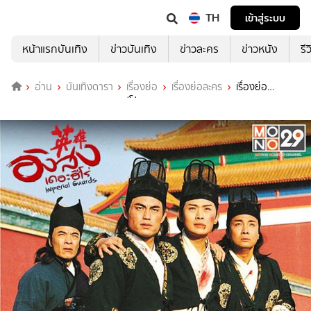
TH
เข้าสู่ระบบ
หน้าแรกบันเทิง
ข่าวบันเทิง
ข่าวละคร
ข่าวหนัง
รี
อ่าน
บันเทิงดารา
เรื่องย่อ
เรื่องย่อละคร
เรื่องย่อ
Imperial Guards อิงสง เดอะฮีโร่