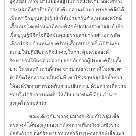
ยุคเสื่อมโทรม บ้านเมืองอยู่ในภาวะสงคราม ฮ่องเต้ทรง
ตระหนักถึงภัยร้ายที่กำลังคืบคลานเข้ามา พระองค์จึงได้
เฟ้นหา วีรบุรุษหนุ่มผู้กล้าให้เข้ามารับตำแหน่งองครักษ์
เสื้อแพร โดยทำหน้าที่คอยพิทักษ์ปกป้องราชบัลลังก์ เจ้า
เจิ้ง บุรุษผู้มีจิตใจดียึดมั่นคุณธรรมสามารถผ่านการคัด
เลือกได้รับ ตำแหน่งองครักษ์เสื้อแพร เจ้าเจิ้งได้รับมอบ
หมายให้ปฏิบัติภารกิจสำคัญในการคุ้มครององค์
รัชทายาทให้แคล้วคลาดปลอดภัยจากผู้ประสงค์ร้ายทั้ง
ปวง ในขณะที่ เหว่ยจิ้นจง ชาวบ้านธรรมดาที่โชคชะตา
ฟ้าลิขิตให้กลายมาเป็นขันที เขาใช้วรยุทธ์สุดลึกล้ำช่วย
ให้องค์รัชทายาทรอดพ้นจากภยันตราย ด้วยความดีความ
ชอบจึงได้รับการแต่งตั้งให้เป็น มหาขันที ที่กุมอำนาจ
สูงสุดในราชสำนัก
ขณะเดียวกัน พวกขุนนางกังฉิน กับ กลุ่มเชื้อ
พระวงศ์ ได้ซ่องสุมกองกำลังทหารเพื่อหวังช่วงชิงราช
บัลลังก์จาก องค์รัชทายาท เหล่าวีรบุรุษองครักษ์เสื้อแพร