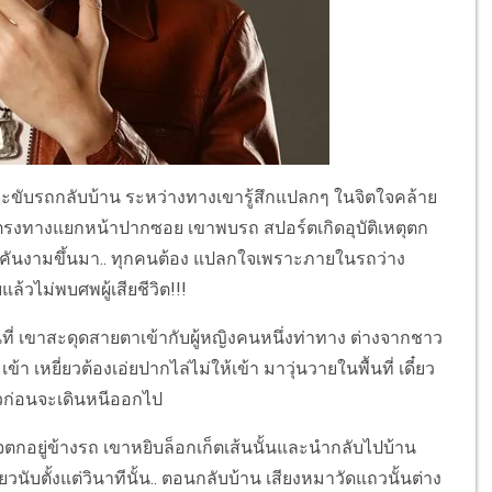
จะขับรถกลับบ้าน ระหว่างทางเขารู้สึกแปลกๆ ในจิตใจคล้าย
รถตรงทางแยกหน้าปากซอย เขาพบรถ สปอร์ตเกิดอุบัติเหตุตก
นต์คันงามขึ้นมา.. ทุกคนต้อง แปลกใจเพราะภายในรถว่าง
ล้วไม่พบศพผู้เสียชีวิต!!!
ี่ เขาสะดุดสายตาเข้ากับผู้หญิงคนหนึ่งท่าทาง ต่างจากชาว
 เหยี่ยวต้องเอ่ยปากไล่ไม่ให้เข้า มาวุ่นวายในพื้นที่ เดี๋ยว
วก่อนจะเดินหนีออกไป
จตกอยู่ข้างรถ เขาหยิบล็อกเก็ตเส้นนั้นและนำกลับไปบ้าน
วนับตั้งแต่วินาทีนั้น.. ตอนกลับบ้าน เสียงหมาวัดแถวนั้นต่าง