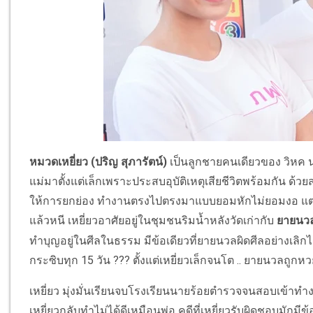
หมวดเหยี่ยว
(ปริญ สุภารัตน์)
เป็นลูกชายคนเดียวของ วิหค นา
แม่มาตั้งแต่เล็กเพราะประสบอุบัติเหตุเสียชีวิตพร้อมกัน ด้วย
ให้การยกย่อง ทำงานตรงไปตรงมาแบบยอมหักไม่ยอมงอ แต่แล้ว
แล้วหนี เหยี่ยวอาศัยอยู่ในชุมชนริมน้ำหลังวัดเก่ากับ
ยายนวล
ทำบุญอยู่ในศีลในธรรม มีข้อเดียวที่ยายนวลผิดศีลอย่างเลิกไ
กระซิบทุก 15 วัน ??? ตั้งแต่เหยี่ยวเล็กจนโต .. ยายนวลถูกห
เหยี่ยว มุ่งมั่นเรียนจบโรงเรียนนายร้อยตำรวจจนสอบเข้า
เหยี่ยวกลับทำไม่ได้ดีเหมือนพ่อ คดีที่เหยี่ยวรับผิดชอบมักมีข้