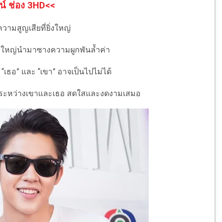
น์ ช่อง 3HD<<
ามสูญเสียที่ยิ่งใหญ่
ยิ่งใหญ่นำมาซางความผูกพันล้ำค่า
เธอ” และ “เขา” อาจเป็นไปไม่ได้
ระหว่างเขาและเธอ สดใสและงดงามเสมอ