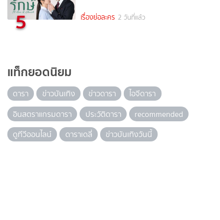
5
เรื่องย่อละคร
2 วันที่แล้ว
แท็กยอดนิยม
ดารา
ข่าวบันเทิง
ข่าวดารา
ไอจีดารา
อินสตราแกรมดารา
ประวัติดารา
recommended
ดูทีวีออนไลน์
ดาราเดลี่
ข่าวบันเทิงวันนี้