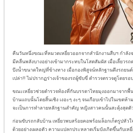
คืนวันหนึ่งขณะที่หมวดเหยี่ยวออกจากสำนักงานสืบฯ กำลัง
มีคลื่นพลังบางอย่างเข้ามากระทบในโสตสัมผัส เมื่อเลี้ยว
บึงน้ำขนาดใหญ่ที่ข้างทาง เมื่อกองพิสูจน์หลักฐานดึงรถย
เปล่า!! ไม่ปรากฏร่างเจ้าของรถผู้ขับขี่ ตำรวจตรวจดูโดยรอบแ
ขณะเหยี่ยวช่วยตำรวจท้องที่กันบรรดาไทยมุงออกมาจากพื้นท
บ้านแถบนั้นโดยสิ้นเชิง เงอะๆ งะๆ จนเกือบเข้าไปในเขตห้ามเข้า
จะเป็นการทำลายหลักฐานสำคัญ หญิงสาวคนนั้นสะดุ้งสุดตั
ก่อนขับรถกลับบ้าน เหยี่ยวพบสร้อยคอพร้อมล็อกเก็ตรูปหัวใ
ด้วยอย่างเผลอตัว ความแปลกประหลาดเริ่มบังเกิดขึ้นกับเหยี่ย