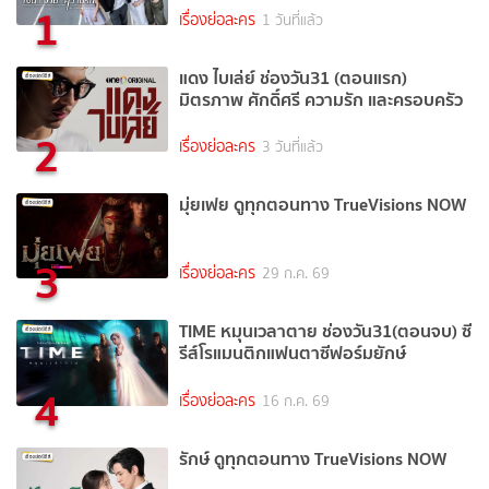
1
เรื่องย่อละคร
1 วันที่แล้ว
แดง ไบเล่ย์ ช่องวัน31 (ตอนแรก)
มิตรภาพ ศักดิ์ศรี ความรัก และครอบครัว
2
เรื่องย่อละคร
3 วันที่แล้ว
มุ่ยเฟย ดูทุกตอนทาง TrueVisions NOW
3
เรื่องย่อละคร
29 ก.ค. 69
TIME หมุนเวลาตาย ช่องวัน31(ตอนจบ) ซี
รีส์โรแมนติกแฟนตาซีฟอร์มยักษ์
4
เรื่องย่อละคร
16 ก.ค. 69
รักษ์ ดูทุกตอนทาง TrueVisions NOW