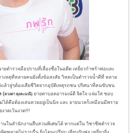
ยตำรวจมือปราบที่เลื่องชื่อในอดีต เหยี่ยวกำพร้าพ่อและ
สาเหตุที่หลายคนยังตั้งข้อสงสัย วิหคเป็นตำรวจน้ำดีที่ หลาย
จู่ๆต้องเสียชีวิตจากอุบัติเหตุรถชน ปริศนาที่คนขับชน
 (
ยายตาบอดอารมณ์ดี จิตใจ แจ่มใส ชอบ
ดวงตา ตุงคะมณี)
ม่ได้คือต้องเล่นหวยอยู่เป็นนิจ และ ยายนวลก็เหมือนมีพราย
วยงวดเว้นงวด!!!
ทำงานในสำนักงานสืบสวนพิเศษได้ หากแต่ใน วิชาชีพตำรวจ
อผิดพลาดไม่ราบรื่น ยิ่งโดนเปรียบ เทียบกับพ่อ เหยี่ยวยิ่ง