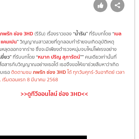
ภพรัก ช่อง 3HD
“
น้ำริน”
“
เบล
(รีรัน)
เรื่องราวของ
ที่รับบทโดย
ี แคมเปน
”
วิญญาณสาวสวยที่ถูกลอบทำร้ายจนเกิดอุบัติเหตุ
ลุดออกจากร่าง ซึ่งจะมีเพียงตำรวจหนุ่มจบใหม่ไฟแรงอย่าง
ยี่ยว”
“
หมาก ปริญ สุภารัตน์
””
ที่รับบทโดย
คนเดียวเท่านั้นที่
่อสารกับวิญญาณอย่างเธอได้ เธอจึงขอให้เขาช่วยสืบหาว่าเกิด
ภพรัก ช่อง 3HD
กับเธอ
ติดตามชม
ได้ ทุกวันศุกร์-วันอาทิตย์ เวลา
. เริ่มตอนแรก 8 มีนาคม 2568
>>ดูทีวีออนไลน์ ช่อง 3HD<<