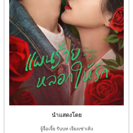
นำแสดงโดย
จู้จื่อเจี๋ย รับบท เจียงเซ่าเหิง