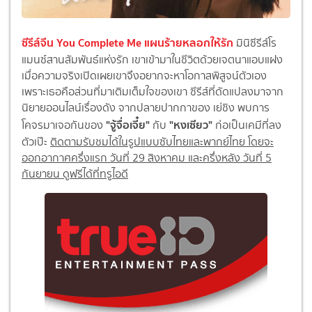
ซีรีส์จีน You Complete Me แผนร้ายหลอกให้รัก
มินิซีรีส์โร
แมนซ์สานสัมพันธ์แห่งรัก เขาเข้ามาในชีวิตด้วยเจตนาแอบแฝง
เมื่อความจริงเปิดเผยเขาจึงอยากจะหาโอกาสพิสูจน์ตัวเอง
เพราะเธอคือส่วนที่มาเติมเต็มใจของเขา ซีรีส์ที่ดัดแปลงมาจาก
นิยายออนไลน์เรื่องดัง จากปลายปากกาของ เย่ชิง พบการ
"จู้จื่อเจี๋ย"
"หงเซียว"
โคจรมาเจอกันของ
กับ
ก่อเป็นเคมีที่ลง
ตัวเป๊ะ
ติดตามรับชมได้ในรูปแบบซับไทยและพากย์ไทย โดยจะ
ออกอากาศครึ่งแรก วันที่ 29 สิงหาคม และครึ่งหลัง วันที่ 5
กันยายน ดูฟรีได้ที่ทรูไอดี