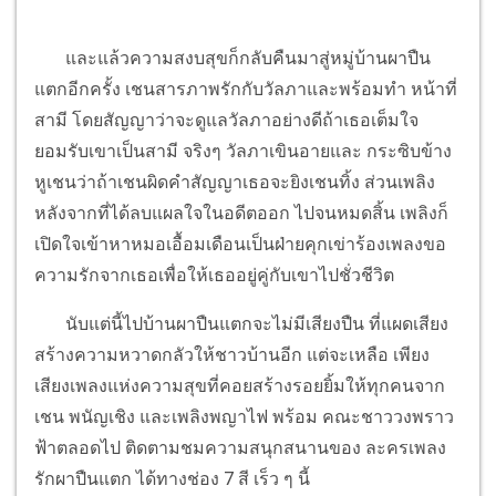
และแล้วความสงบสุขก็กลับคืนมาสู่หมู่บ้านผาปืน
แตกอีกครั้ง เชนสารภาพรักกับวัลภาและพร้อมทำ หน้าที่
สามี โดยสัญญาว่าจะดูแลวัลภาอย่างดีถ้าเธอเต็มใจ
ยอมรับเขาเป็นสามี จริงๆ วัลภาเขินอายและ กระซิบข้าง
หูเชนว่าถ้าเชนผิดคำสัญญาเธอจะยิงเชนทิ้ง ส่วนเพลิง
หลังจากที่ได้ลบแผลใจในอดีตออก ไปจนหมดสิ้น เพลิงก็
เปิดใจเข้าหาหมอเอื้อมเดือนเป็นฝ่ายคุกเข่าร้องเพลงขอ
ความรักจากเธอเพื่อให้เธออยู่คู่กับเขาไปชั่วชีวิต
นับแต่นี้ไปบ้านผาปืนแตกจะไม่มีเสียงปืน ที่แผดเสียง
สร้างความหวาดกลัวให้ชาวบ้านอีก แต่จะเหลือ เพียง
เสียงเพลงแห่งความสุขที่คอยสร้างรอยยิ้มให้ทุกคนจาก
เชน พนัญเชิง และเพลิงพญาไฟ พร้อม คณะชาววงพราว
ฟ้าตลอดไป ติดตามชมความสนุกสนานของ ละครเพลง
รักผาปืนแตก ได้ทางช่อง 7 สี เร็ว ๆ นี้