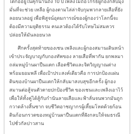
ได้ก่ออยู่ในคุกนานถึง 10 ปี เพลิงไม่ถือโกรธผู้กองกลับมุ่ง
มั่นที่จะช่วย เหลือ ผู้กองตามไล่ล่าจับกุมพวกลายเสือที่ยัง
ลอยนวลอยู่ เพื่อพิสูจน์อุดมการณ์ของผู้กองว่าโลกนี้จะ
ต้องมีความยุติธรรม คนเลวต้องได้รับโทษไม่สมควร
ปล่อยให้มันลอยนวล
ศึกครั้งสุดท้ายของเชน เพลิงและผู้กองสมานเดินหน้า
เข้าประจัญบาญกับกองทัพของ ลายเสือที่พากัน ยกพลมา
ถล่มหมู่บ้านผาปืนแตก เลือดชีวิตและจิตวิญญาณต่าง
พร้อมยอมพลี เพื่อเป้าประสงค์เดียวคือ การปกป้องแผ่น
ดินของบ้านผาปืนแตกให้กลับมาสงบสุขอีกครั้ง ผู้กอง
สมานต่อสู้จนตัวตายปกป้องชีวิต ของเชนและเพลิงเอาไว้
เพื่อให้ทั้งคู่ได้สู้กับกำนันลายเสือและฟ้าลั่นจนพวกมันถูก
กวาดล้างสิ้นซาก จบชีวิตอาชญากรผู้เหี้ยมโหดด้วยก้อน
ดินก้อนกรวดของหมู่บ้านผาปืนแตกที่ฝังกลบให้จมธรณี
ไปชั่วกัลปาวสาน