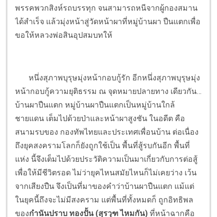
พรรคพวกสิงห์รถบรรทุก จนสามารถหนีจากผู้กองสมาน
ได้สำเร็จ แล้วมุ่งหน้าสู่วัดหน้าผาที่หมู่บ้านผา ปืนแตกเพื่อ
ขอให้หลวงพ่อสินอุปสมบทให้
หนึ่งสุภาพบุรุษมุ่งหน้ากอบกู้รัก อีกหนึ่งสุภาพบุรุษมุ่ง
หน้ากอบกู้ความยุติธรรม
ณ จุดหมายปลายทาง เดียวกัน…
บ้านผาปืนแตก หมู่บ้านผาปืนแตกเป็นหมู่บ้านใกล้
ชายแดน เต็มไปด้วยป่าและหน้าผาสูงชัน ในอดีต คือ
สนามรบของ กองทัพไทยและประเทศเพื่อนบ้าน ต่อเนื่อง
ถึงยุคสงครามโลกก็ยังถูกใช้เป็น พื้นที่สู้รบกันอีก พื้นที่
แห่ง นี้จึงเต็มไปด้วยประวัติความเป็นมาเกี่ยวกับการต่อสู้
เพื่อให้มีชีวิตรอด ไม่ว่ายุคไหนสมัยไหนก็ไม่เคยว่าง เว้น
จากเสียงปืน จึงเป็นที่มาของคำว่าบ้านผาปืนแตก แม้แต่
ในยุคนี้ถึงจะไม่มีสงคราม แต่พื้นที่ทั้งหมดก็ ถูกอิทธิพล
ของ
กำนันปราบ ทองปั้น (สุรวุฑ ไหมกัน)
ที่หน้าฉากคือ