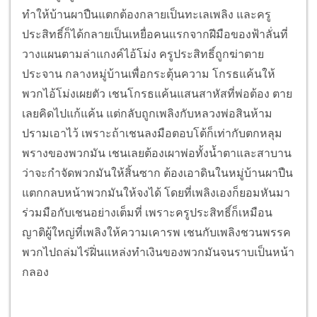
ทำให้บ้านผาปืนแตกต้องกลายเป็นทะเลเพลิง และครู
ประสิทธิ์ก็ได้กลายเป็นเหยื่อคนแรกจากฝีมือของฟ้าลั่นที่
วางแผนตามล่าแกงค์ไอ้โม่ง ครูประสิทธิ์ถูกฆ่าตาย
ประจาน กลางหมู่บ้านเพื่อกระตุ้นความ โกรธแค้นให้
พวกไอ้โม่งเผยตัว เชนโกรธแค้นแสนสาหัสที่พ่อต้อง ตาย
เลยคิดไปแก้แค้น แต่กลับถูกเพลิงกับหลวงพ่อสินห้าม
ปรามเอาไว้ เพราะถ้าเชนลงมือตอบโต้ก็เท่ากับตกหลุม
พรางของพวกมัน เชนเลยต้องเผาพ่อทั้งน้ำตาและสาบาน
ว่าจะกำจัดพวกมันให้สิ้นซาก ต้องเอาดินในหมู่บ้านผาปืน
แตกกลบหน้าพวกมันให้จงได้ โดยที่เพลิงเองก็ยอมหันมา
ร่วมมือกับเชนอย่างเต็มที่ เพราะครูประสิทธิ์ก็เหมือน
ญาติผู้ใหญ่ที่เพลิงให้ความเคารพ เชนกับเพลิงชวนพรรค
พวกไปถล่มไร่ฝิ่นแหล่งทำเงินของพวกมันจนราบเป็นหน้า
กลอง