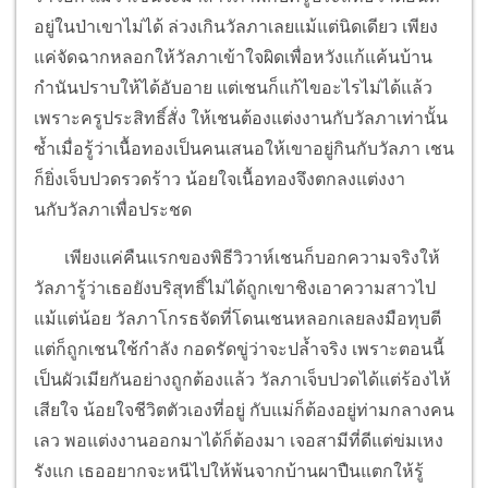
อยู่ในป่าเขาไม่ได้ ล่วงเกินวัลภาเลยแม้แต่นิดเดียว เพียง
แค่จัดฉากหลอกให้วัลภาเข้าใจผิดเพื่อหวังแก้แค้นบ้าน
กำนันปราบให้ได้อับอาย แต่เชนก็แก้ไขอะไรไม่ได้แล้ว
เพราะครูประสิทธิ์สั่ง ให้เชนต้องแต่งงานกับวัลภาเท่านั้น
ซ้ำเมื่อรู้ว่าเนื้อทองเป็นคนเสนอให้เขาอยู่กินกับวัลภา เชน
ก็ยิ่งเจ็บปวดรวดร้าว น้อยใจเนื้อทองจึงตกลงแต่งงา
นกับวัลภาเพื่อประชด
เพียงแค่คืนแรกของพิธีวิวาห์เชนก็บอกความจริงให้
วัลภารู้ว่าเธอยังบริสุทธิ์ไม่ได้ถูกเขาชิงเอาความสาวไป
แม้แต่น้อย วัลภาโกรธจัดที่โดนเชนหลอกเลยลงมือทุบตี
แต่ก็ถูกเชนใช้กำลัง กอดรัดขู่ว่าจะปล้ำจริง เพราะตอนนี้
เป็นผัวเมียกันอย่างถูกต้องแล้ว วัลภาเจ็บปวดได้แต่ร้องไห้
เสียใจ น้อยใจชีวิตตัวเองที่อยู่ กับแม่ก็ต้องอยู่ท่ามกลางคน
เลว พอแต่งงานออกมาได้ก็ต้องมา เจอสามีที่ดีแต่ข่มเหง
รังแก เธออยากจะหนีไปให้พ้นจากบ้านผาปืนแตกให้รู้