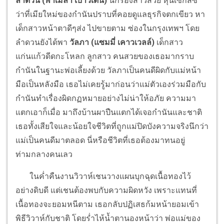
ลำดวน (พาเมล่า เบาว์เด้น)
นักร้องสาวสวย หุ่นเซ็กส์ซี่
ว่าที่เมียใหม่ของกำนันปราบที่คอยดูแลธุรกิจตกเขียว หา
เด็กสาวหน้าตาดีๆส่ง ไปขายตาม ซ่องในกรุงเทพฯ โดย
ลำดวนยังได้พา
วัลภา (แซมมี่ เคาวเวลล์)
เด็กสาว
แก่นแก้วดีดกะโหลก ลูกสาว คนสวยของเธอมากราบ
กำนันในฐานะพ่อเลี้ยงด้วย วัลภาเป็นคนดีผิดกับแม่หน้า
มือเป็นหลังมือ เธอไม่เคยรู้มาก่อนว่าแม่ตัวเองร่วมมือกับ
กำนันทำเรื่องผิดกฏหมายอย่างไม่น่าให้อภัย ความมา
แตกเอาก็เมื่อ มาถึงบ้านผาปืนแตกได้เจอกำนันและชาติ
เธอทั้งเสียใจและน้อยใจชีวิตที่ถูกแม่ปิดบังความจริงนึกว่า
แม่เป็นคนดีมาตลอด นี่หรือชีวิตที่เธอต้องมาทนอยู่
ท่ามกลางคนเลว
ในค่ำคืนงานวิวาห์เชนวางแผนบุกฉุดเนื้อทองไว้
อย่างดิบดี แต่เชนต้องพบกับความผิดหวัง เพราะแทนที่
เนื้อทองจะยอมหนีตาม เธอกลับปฏิเสธก้มหน้ายอมเข้า
พิธีวิวาห์กับชาติ โดยร่ำไห้น้ำตานองหน้าว่า พ่อแม่ของ