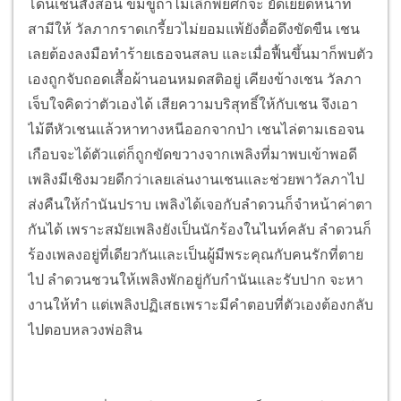
โดนเชนสั่งสอน ข่มขู่ถ้าไม่เลิกพยศก็จะ ยัดเยียดหน้าที่
สามีให้ วัลภากราดเกรี้ยวไม่ยอมแพ้ยังดื้อดึงขัดขืน เชน
เลยต้องลงมือทำร้ายเธอจนสลบ และเมื่อฟื้นขึ้นมาก็พบตัว
เองถูกจับถอดเสื้อผ้านอนหมดสติอยู่ เคียงข้างเชน วัลภา
เจ็บใจคิดว่าตัวเองได้ เสียความบริสุทธิ์ให้กับเชน จึงเอา
ไม้ตีหัวเชนแล้วหาทางหนีออกจากป่า เชนไล่ตามเธอจน
เกือบจะได้ตัวแต่ก็ถูกขัดขวางจากเพลิงที่มาพบเข้าพอดี
เพลิงมีเชิงมวยดีกว่าเลยเล่นงานเชนและช่วยพาวัลภาไป
ส่งคืนให้กำนันปราบ เพลิงได้เจอกับลำดวนก็จำหน้าค่าตา
กันได้ เพราะสมัยเพลิงยังเป็นนักร้องในไนท์คลับ ลำดวนก็
ร้องเพลงอยู่ที่เดียวกันและเป็นผู้มีพระคุณกับคนรักที่ตาย
ไป ลำดวนชวนให้เพลิงพักอยู่กับกำนันและรับปาก จะหา
งานให้ทำ แต่เพลิงปฏิเสธเพราะมีคำตอบที่ตัวเองต้องกลับ
ไปตอบหลวงพ่อสิน