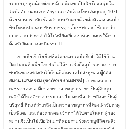
รถบรรทุกพูดน้อยต่อยหนัก อดีตเคยเป็นนักร้องหนุ่มใน
ไนท์คลับอนาคตกำลังรุ่ง แต่กลับต้องโทษติดคุกอยู่ 10 ปี
ด้วย ข้อหาฆ่านัก ร้องสาวคนรักตายด้วยมือตัวเอง จนเมื่อ
พ้นโทษก็หันเหมาขับรถบรรทุกเลี้ยงชีพและ ใช้เวลาสืบ
เสาะ ตามล่าหาตัวไอ้โม่งที่ยัดเยียดหาข้อฆาตกรให้เขา
ต้องรับผิดอย่างอยุติธรรม !!
ลายเสือเจ็บใจที่เพลิงไม่ยอมร่วมมือจึงสั่งให้ไอ้ก้าน
ปิดปากเพลิงเพื่อป้องกันไม่ให้ข่าวรั่วถึงหูตำรวจ แต่ การ
พบกันของเพลิงกับไอ้ก้านก็เล็ดรอดไปถึงหูของ
ผู้กอง
สมาน แสนธรรม (ชาติชาย งามสรรพ์)
เจ้าของฉายา
เพชรฆาตศาลเตี้ยของพวกอาชญากร เขาเป็นผู้จับกุม
เพลิงได้ในคดีฆาตกรรมและ ไม่เคยเชื่อ ว่าเพลิงจะเป็นผู้
บริสุทธิ์ คิดแต่ว่าเพลิงเป็นพวกอาชญากรที่ต้องเฝ้าจับตาดู
เป็นพิเศษ และต้องลากคอ เข้าคุกให้ไปตายในคุก ผู้กอง
สมานจึงเป็นไม้เบื่อไม้เมาที่คอยตามรังควาญชีวิต เพลิง