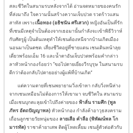
สละชีวิตในสนามรบหลังจากได้ อ่านจดหมายของคนรัก
ที่ส่งมาถึง ใจความนั้นสร้างความเจ็บปวด รวดร้าวแสน
สาหัส เพราะ
เนื้อทอง (อธิชนัน ศรีเสวก)
หญิงอันเป็นที่รัก
ที่เชนมีเหตุจำเป็นต้องจากเธอมานั้นกำลังจะเข้าพิธีวิวาห์
กับศัตรูผู้ เป็นต้นเหตุทำให้เชนต้องหนีจากบ้านเกิดเมือง
นอนมาเป็นตชด. เสี่ยงชีวิตอยู่ที่ชายแดน เชนเดินหน้าลุย
เดี่ยวพร้อมเอ็ม 16 และน้ำตาอันเจ็บปวดพร้อมคำกล่าว
ลาหัวหน้ากองร้อยว่า “ขอไปตายเยี่ยงวีรบุรุษ ในสนามรบ
ดีกว่าต้องกลับไปตายอย่างผู้แพ้ที่บ้านเกิด”
แต่ความตายที่เชนพยายามวิ่งเข้าหา กลับวิ่งหนีห่าง
จากเชนเหมือนไม่ต้องการให้เขามา จบชีวิตใน สนามรบ
เมื่อเชนบุกตะลุยเข้าไปถึงค่ายของ
ฟ้าลั่น รามศึก (พูล
ภัทร อัตถปัญญาพล)
หัวหน้ากอง กำลังค้าอาวุธสงคราม
เถื่อนลูกชายวัยหนุ่มของ
ลายเสือ คำลือ (พิพัฒน์พล โก
มารทัต)
ราชาค้ายาเสพ ติดผู้โหดเหี้ยม เชนสู้ตัวต่อตัวกับ