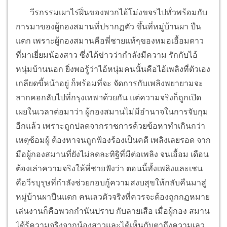
วีรกรรมเผาไร่ฝิ่นของพวกไอ้โม่งขจรไปทั่วพร้อมกับ
การมาของผู้กองสมานที่ปรากฏตัว ขึ้นที่หมู่บ้านผา ปืน
แตก เพราะผู้กองสมานคือพี่ชายแท้ๆของหมอเอื้อมดาว
ที่มาเยี่ยมน้องสาว ซึ่งได้ข่าวว่ากำลังมีความ รักกับไอ้
หนุ่มบ้านนอก ยิ่งพอรู้ว่าไอ้หนุ่มคนนั้นคือไอ้เพลิงที่ตัวเอง
เกลียดขี้หน้าอยู่ ก็พร้อมที่จะ จัดการกับเพลิงพยายามจะ
ลากคอกลับไปที่กรุงเทพฯด้วยกัน แต่ความจริงก็ถูกเปิด
เผยในเวลาต่อมาว่า ผู้กองสมานไม่มีอำนาจในการจับกุม
อีกแล้ว เพราะถูกปลดจากราชการด้วยข้อหาทำเกินกว่า
เหตุซ้อมผู้ ต้องหาจนถูกฟ้องร้องเป็นคดี เพลิงเลยรอด จาก
มือผู้กองสมานที่ยังไม่ลดละทิฐิที่มีต่อเพลิง จนเอื้อม เดือน
ต้องเล่าความจริงให้พี่ชายฟังว่า ตอนนี้ทั้งเพลิงและเชน
คือวีรบุรุษที่กำลังช่วยกอบกู้ความสงบสุขให้กลับคืนมาสู่
หมู่บ้านผาปืนแตก คนเลวตัวจริงที่ควรจะต้องถูกกฏหมาย
เล่นงานก็คือพวกกำนันปราบ กับลายเสือ เมื่อผู้กอง สมาน
ได้รู้ความจริงจากน้องสาวและได้เห็นกับตาถึงความเลว