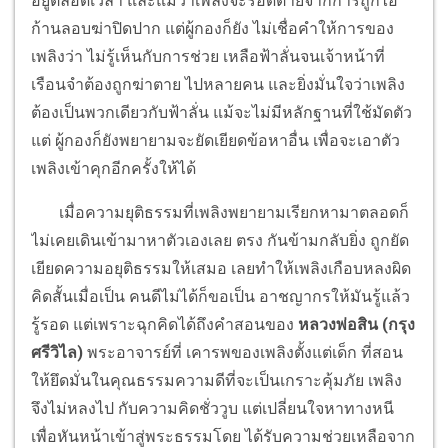
อยู่ตลอดเวลา และแม้ว่าเพลิงจะรอดตายจากการถูกไอ้
ก้านลอบฆ่าปิดปาก แต่ผู้กองก็ยัง ไม่เชื่อคำให้การของ
เพลิงว่า ไม่รู้เห็นกับการช่วย เหลือฟ้าลั่นจนเจ้าหน้าที่
เรือนจำต้องถูกฆ่าตาย ไปหลายคน และยิ่งมั่นใจว่าเพลิง
ต้องเป็นพวกเดียวกับฟ้าลั่น แม้จะไม่มีหลักฐานที่ใช้มัดตัว
แต่ ผู้กองก็ยังพยายามจะยัดเยียดข้อหาอื่น เพื่อจะเอาตัว
เพลิงเข้าคุกอีกครั้งให้ได้
เมื่อความยุติธรรมที่เพลิงพยายามเรียกหามาตลอดก็
ไม่เคยเดินเข้ามาหาตัวเองเลย ตรง กันข้ามกลับยิ่ง ถูกยัด
เยียดความอยุติธรรมให้เสมอ เลยทำให้เพลิงเกือบหลงผิด
คิดสั้นเมื่อเป็น คนดีไม่ได้ก็ขอเป็น อาชญากรให้มันรู้แล้ว
รู้รอด แต่เพราะฉุกคิดได้ถึงคำสอนของ
หลวงพ่อสิน (กรุง
ศรีวิไล)
พระอาจารย์ที่ เคารพของเพลิงตั้งแต่เด็ก ที่สอน
ให้ยึดมั่นในคุณธรรมความดีที่จะเป็นเกราะคุ้มภัย เพลิง
จึงไม่หลงไป กับความคิดชั่ววูบ แต่เปลี่ยนใจหาทางหนี
เพื่อหันหน้าเข้าสู่พระธรรมโดย ได้รับความช่วยเหลือจาก