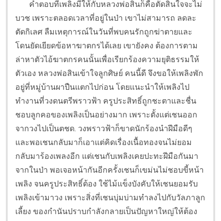
คำตอบที่เพลิงมีให้กับหลวงพ่อสินก็คือตัดสินใจจะไม่
บวช เพราะตลอดเวลาที่อยู่ในป่า เขาไม่สามารถ ลดละ
ตัดกิเลศ ลืมเหตุการณ์ในวันที่พบคนรักถูกฆ่าตายและ
โดนยัดเยียดข้อหาฆาตกรได้เลย เขายังคง ต้องการตาม
ล่าหาตัวไอ้ฆาตกรคนนั้นเพื่อเรียกร้องความยุติธรรมให้
ตัวเอง หลวงพ่อสินเข้าใจลูกศิษย์ คนนี้ดี จึงขอให้เพลิงพัก
อยู่ที่หมู่บ้านผาปืนแตกไปก่อน โดยแนะนำให้เพลิงไป
ทำงานที่วงดนตรีพราวฟ้า ครูประสิทธิ์ถูกชะตาและชื่น
ชอบลูกคอของเพลิงเป็นอย่างมาก เพราะตั้งแต่เชนออก
จากวงไปเป็นตชด. วงพราวฟ้าก็ขาดนักร้องนำฝีมือดีๆ
และพอเชนกลับมาก็เอาแต่คิดเรื่องเนื้อทองจนไม่ยอม
กลับมาร้องเพลงอีก แต่เชนกับเพลิงเคยปะทะฝีมือกันมา
จากในป่า พอเจอหน้ากันอีกครั้งเชนก็เขม่นไม่ชอบขี้หน้า
เพลิง จนครูประสิทธิ์ต้อง ใช้ไม้แข็งบังคับให้เชนยอมรับ
เพลิงเข้ามาวง เพราะสิ่งที่เชนบุ่มบ่ามทำลงไปกับวัลภาลูก
เลี้ยง ของกำนันปราบกำลังกลายเป็นปัญหาใหญ่ให้ต้อง