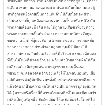
ช่วยเหลือเด็กสาวให้พ้นจากขุมนรก การต่อสู้เป็น ไปอย่าง
ดุเดือด เชนตามมาเล่นงานพวกมันด้วยกันเป็นสามแรงสู้
ชาติถูกเชนยิงตายเป็นการแก้แค้นให้กับเนื้อทอง ส่วน
กำนันปราบก็ถูกเพลิงเล่นงานจนบาดเจ็บสาหัส หนีไปกับ
พวกลายเสือและฟ้าลั่น และได้ถูกลายเสือฆ่าทิ้งระหว่าง
ทางเพราะกลายเป็นตัวถ่วง ระหว่างหลบหนีการจับกุม
ของเจ้าหน้าที่ ที่ผู้กองสมานได้ติดต่อขอความช่วยเหลือ
จากทางราชการ ส่วนลำดวนถูกจับกุมตัวได้และได้
สารภาพความ ผิดกับเพลิงว่าแท้ที่จริงแล้วเธอเองนี่แหละ
ที่เป็นไอ้โม่งที่ฆ่าคนรักของเพลิงแล้วป้ายความผิดให้กับ
เพลิงจนต้องติดคุกแทน สาเหตุเพราะ ตอนนั้นเธอ
พยายามจะล่อลวงคนรักของเพลิงให้ไปหลับนอนกับ เสี่ย
แต่เกิดการต่อสู้ขัดขืน จนพลั้งมือฆ่าคนรักของเพลิงตาย
แล้วจัดฉากป้ายความผิดให้เพลิงเป็น ฆาตกร ผู้กองสมาน
ได้ รู้ความจริงเรื่องนี้ก็มาขอโทษเพลิงที่ไม่เคยเชื่อเลยว่า
เพลิงเป็นผู้บริสุทธิ์ กลับยัด เยียดให้เพลิง ต้องรับโทษที่ไม่