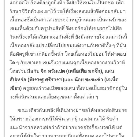
แตกต่อไปก็คงต้องถูกยิงทิ้ง จึงสั่งให้เชนไปเป็นตชด. เพื่อ
รักษาชีวิตตัวเองเอาไว้ รอให้เรื่องสงบแล้วจึงค่อยกลับมา
เนื้อทองซึ่งเป็นสาวสวยประจำหมู่บ้านและ เป็นคนรักของ
เชนเห็นด้วยกับครูประสิทธิ์ จึงขอร้องให้เชนจากไปเพื่อ
วันหนึ่งจะได้กลับมาเจอกันทั้งที่ ยังมีลมหายใจ แต่มาวันนี้
เนื้อทองกลับแปรเปลี่ยนไปยอมแต่งงานกับชาติทั้ง ๆ ที่มัน
คือศัตรูที่เขา เกลียดขี้หน้า โดยเนื้อทองไม่ยอมให้คำตอบ
ใด ๆ กับเขาเลย เชนจึงวางแผนฉุดเนื้อทองจากงานวิวาห์
โดยร่วมมือกับ
จิก ทรัมเปต (เหลือเฟือ มกจ๊ก), แสน
สัปเหร่อ (พิเชษฐ ศรีราชา)
และ
น้อย ชะชะช่า (เจเน็ต
เขียว)
ครูสอนรำวงเมียของแสน ทั้งหมดเป็นสมาชิกอยู่ใน
วงที่สนิทสนมและเลี้ยงดูเชนมาตั้งแต่ เล็ก ๆ
ขณะเดียวกันเพลิงที่เดินทางมาขอให้หลวงพ่อสินบวช
ให้เพราะต้องการหนีให้พ้น จากผู้กองสมาน ได้ รับคำ
แนะนำจากหลวงพ่อว่าถ้าอยากบวชจริงก็จะบวชให้ แต่
อยากให้มั่นใจว่าสามารถละกิเลศทั้งหมด ออกไปจากใจ