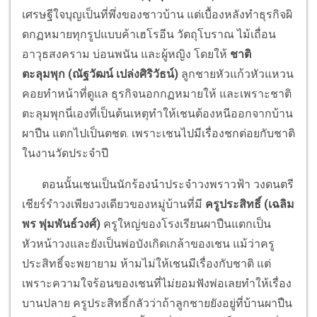
เศรษฐีใจบุญเป็นที่พึ่งของชาวบ้าน แต่เบื้องหลังทำธุรกิจผิ
ดกฏหมายทุกรูปแบบค้าเฮโรอีน วัตถุโบราณ ไม้เถื่อน
อาวุธสงคราม บ่อนพนัน และผู้หญิง โดยให้
ชาติ
ตะลุมพุก (ณัฐวัฒน์ เปล่งศิริวัธน์)
ลูกชายหัวแก้วหัวแหวน
คอยทำหน้าที่ดูแล ธุรกิจนอกกฏหมายให้ และเพราะชาติ
ตะลุมพุกนี่เองที่เป็นต้นเหตุทำให้เชนต้องหนีออกจากบ้าน
ผาปืน แตกไปเป็นตชด. เพราะเชนไปมีเรื่องชกต่อยกับชาติ
ในงานวัดประจำปี
ตอนนั้นเชนเป็นนักร้องนำประจำวงพราวฟ้า วงดนตรี
เชียร์รำวงเพียงวงเดียวของหมู่บ้านที่มี
ครูประสิทธิ์ (เฉลิม
พร พุ่มพันธ์วงศ์)
ครูใหญ่ของโรงเรียนผาปืนแตกเป็น
หัวหน้าวงและยังเป็นพ่อบังเกิดเกล้าของเชน แม้ว่าครู
ประสิทธิ์จะพยายาม ห้ามไม่ให้เชนมีเรื่องกับชาติ แต่
เพราะความใจร้อนของเชนที่ไม่ยอมฟังพ่อเลยทำให้เรื่อง
บานปลาย ครูประสิทธิ์กลัวว่าถ้าลูกชายยังอยู่ที่บ้านผาปืน