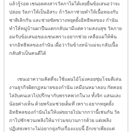
แล้วรู้รอด เชนอดสงสารวัลภาไม่ได้เลยยื่นข้อเสนอว่าจะ
ปล่อย วัลภาให้เป็นอิสระ ถ้าวัลภาช่วยทำให้เนื้อทองกับ
ชาติเลิกกัน และช่วยขัดขวางหยุดยั้งอิทธิพลของ กำนัน
ทำให้หมู่บ้านผาปืนแตกกลับมามีแต่ความสงบสุข วัลภาย
อมรับข้อเสนอของเชนเพราะอยากช่วย เหลือแม่ให้พ้น
จากอิทธิพลของกำนัน เผื่อว่าวันข้างหน้าแม่จะกลับเนื้อ
กลับตัวเป็นคนดีได้
เชนเอาความคิดที่จะใช้แผนไอ้โม่งคอยซุ่มโจมตีเล่น
งานธุรกิจผิดกฏหมายของกำนัน เหมือนหมาลอบ กัดคอย
ไล่งับคนเลวไปปรึกษากับพรรคพวกในวง ทั้งจิก แสนและ
น้อยต่างเห็น ด้วยพร้อมช่วยเต็มที่ เพราะอยากหยุดยั้ง
อิทธิพลของกำนันไม่ให้แผ่ขยายไปมากกว่านี้เช่นกัน วัล
ภาไปชักชวนเพลิงให้มาร่วมขบวนการด้วย แต่เพลิง
ปฏิเสธเพราะไม่อยากยุ่งกับเรื่องแบบนี้ อีกเขาเพียงแค่