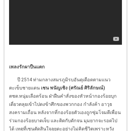
เพลงรักผาปืนแตก
ปี 2514 ท่ามกลางสมรภูมิรบอันดุเดือดตามแนว
ตะเข็บชายแดน
เชน พนัญเชิง (ศรัณย์ ศิริลักษณ์)
ตชด.หนุ่มเลือดร้อน ฝ่าฝืนคำสั่งของหัวหน้ากองร้อยบุก
เดี่ยวตลุยเข้าไปดงข้าศึกของพวกกอง กำลังค้า อาวุธ
สงครามเถื่อน หลังจากที่กองร้อยตัวเองถูกซุ่มโจมตีเพื่อน
ร่วมกองร้อยบาดเจ็บ และติดกับดักจน มุมยากจะรอดไป
ได้ เหตุที่เชนตัดสินใจลุยดะอย่างไม่คิดชีวิตเพราะหวัง