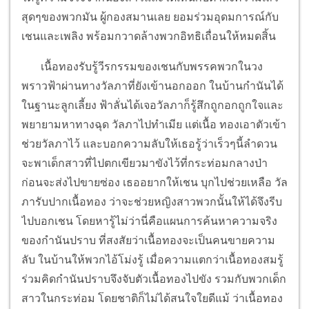
สุดๆของพวกมัน ผู้กองสมานเลย ยอมร่วมอุดมการณ์กับ
เชนและเพลิง พร้อมกวาดล้างพวกอิทธิเถื่อนให้หมดสิ้น
เนื้อทองรับรู้วีรกรรมของเชนกับพรรคพวกในวง
พราวฟ้าผ่านทางวัลภาที่ยังเข้านอกออก ในบ้านกำนันได้
ในฐานะลูกเลี้ยง ฟ้าลั่นได้เจอวัลภาก็รู้สึกถูกอกถูกใจและ
พยายามหาทางฉุด วัลภาไปทำเมีย แต่เนื้อ ทองเอาตัวเข้า
ช่วยวัลภาไว้ และบอกความลับให้เธอรู้ว่าเร็วๆนี้ลำดวน
จะพาเด็กสาวที่ไปตกเขียวมาขังไว้ที่กระท่อมกลางป่า
ก่อนจะส่งไปขายซ่อง เธออยากให้เชน บุกไปช่วยเหลือ วัล
ภารับปากเนื้อทอง ว่าจะช่วยหญิงสาวพวกนั้นให้ได้จึงรีบ
ไปบอกเชน โดยหารู้ไม่ว่านี่คือแผนการค้นหาความจริง
ของกำนันปราบ ที่สงสัยว่าเนื้อทองจะเป็นคนขายความ
ลับ ในบ้านให้พวกไอ้โม่งรู้ เมื่อความแตกว่าเนื้อทองสมรู้
ร่วมคิดกำนันปราบจึงจับตัวเนื้อทองไปขัง รวมกับพวกเด็ก
สาวในกระท่อม โดยชาติก็ไม่ได้สนใจใยดีแม้ ว่าเนื้อทอง