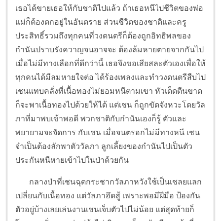
เธอได้ขายเธอให้กับชาติไปแล้ว ถ้าเธอหนีไปชีวิตของพ่อ
แม่ก็ต้องตกอยู่ในอันตราย ส่วนชีวิตของชาติและครู
ประสิทธิ์รวมถึงทุกคนที่วงดนตรีก็ต้องถูกอิทธิพลของ
กำนันปราบรังควาญจนอาจจะ ต้องล้มหายตายจากกันไป
เมื่อไม่มีทางเลือกที่ดีกว่านี้ เธอจึงขอเสียสละตัวเองเพื่อให้
ทุกคนได้มีลมหายใจต่อ ได้ร้องเพลงและทำวงดนตรีสืบไป
เชนแทบคลั่งที่เนื้อทองไม่ยอมหนีตามเขา หัวเด็ดตีนขาด
ก็จะพาเนื้อทองไปด้วยให้ได้ แต่เชน ก็ถูกขัดจังหวะโดยวัล
ภาที่มาพบเข้าพอดี พวกชาติกับกำนันเองก็รู้ ตัวและ
พยายามจะจัดการ กับเชน เมื่อจนตรอกไม่มีทางหนี เชน
จำเป็นต้องลักพาตัววัลภา ลูกเลี้ยงของกำนันไปเป็นตัว
ประกันหนีหายเข้าไปในป่าด้วยกัน
กลางป่าที่เชนฉุดกระชากวัลภาหวังใช้เป็นเชลยแลก
เปลี่ยนกับเนื้อทอง แต่วัลภาฮึดสู้ เพราะพอมีฝีมือ ป้องกัน
ตัวอยู่บ้างเลยเล่นงานเชนเจ็บตัวไปไม่น้อย แต่สุดท้ายก็