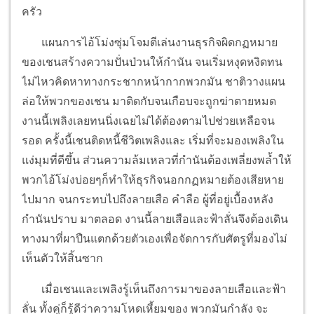
ครัว
แผนการไอ้โม่งซุ่มโจมตีเล่นงานธุรกิจผิดกฏหมาย
ของเชนสร้างความปั่นป่วนให้กำนัน จนเริ่มหงุดหงิดทน
ไม่ไหวคิดหาทางกระชากหน้ากากพวกมัน ชาติวางแผน
ล่อให้พวกของเชน มาติดกับจนเกือบจะถูกฆ่าตายหมด
งานนี้เพลิงเลยทนนิ่งเฉยไม่ได้ต้องตามไปช่วยเหลือจน
รอด ครั้งนี้เชนติดหนี้ชีวิตเพลิงและ เริ่มที่จะมองเพลิงใน
แง่มุมที่ดีขึ้น ส่วนความล้มเหลวที่กำนันต้องเพลี่ยงพล้ำให้
พวกไอ้โม่งบ่อยๆก็ทำให้ธุรกิจนอกกฏหมายต้องเสียหาย
ไปมาก จนกระทบไปถึงลายเสือ คำลือ ผู้ที่อยู่เบื้องหลัง
กำนันปราบ มาตลอด งานนี้ลายเสือและฟ้าลั่นจึงต้องเดิน
ทางมาที่ผาปืนแตกด้วยตัวเองเพื่อจัดการกับศัตรูที่มองไม่
เห็นตัวให้สิ้นซาก
เมื่อเชนและเพลิงรู้เห็นถึงการมาของลายเสือและฟ้า
ลั่น ทั้งคู่ก็รู้ดีว่าความโหดเหี้ยมของ พวกมันกำลัง จะ