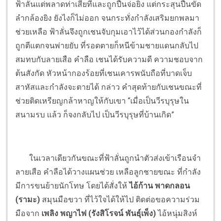
ฟ้าลั่นแต่พลาดท่าเสียทีและถูกปืนจ่อยิง แต่กระสุนปืนขัด
ลำกล้องยิง ยังไงก็ไม่ออก จนกระทั่งกำลังเสริมยกพลมา
ช่วยเหลือ ฟ้าลั่นจึงถูกเชนจับกุมเอาไว้ได้ส่วนกองกำลังก็
ถูกตีแตกจนพ่ายยับ ที่รอดตายก็หนีข้ามชายแดนกลับไป
สมทบกับลายเสือ คำลือ เชนได้รับความดี ความชอบจาก
ต้นสังกัด หัวหน้ากองร้อยที่เชนเคารพนับถือที่บาดเจ็บ
สาหัสและกำลังจะตายได้ กล่าว คำสุดท้ายกับเชนขณะที่
ช่วยติดเหรียญกล้าหาญให้กับเขา “เมื่อเป็นวีรบุรุษใน
สนามรบ แล้ว ก็จงกลับไป เป็นวีรบุรุษที่บ้านเกิด”
ในเวลาเดียวกันขณะที่ฟ้าลั่นถูกนำตัวส่งเข้าเรือนจำ
ลายเสือ คำลือได้วางแผนช่วย เหลือลูกชายขณะ ที่กำลัง
มีการขนย้ายนักโทษ โดยได้สั่งให้
ไอ้ก้าน พาดกลอน
(รามะ)
สมุนมือขวา ที่ไว้ใจได้ให้ไป ติดต่อขอความร่วม
มือจาก
เพลิง พญาไฟ (รังสิโรจน์ พันธุ์เพ็ง)
ไอ้หนุ่มสิงห์