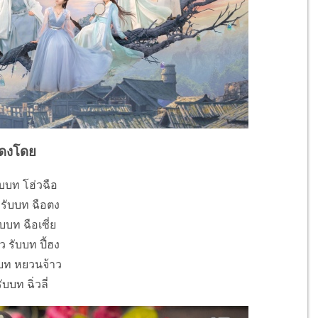
ดงโดย
ับบท โฮ่วฉือ
รับบท ฉือตง
รับบท ฉือเซี่ย
ว รับบท ปี้ฮง
บบท หยวนจ้าว
บบท ฉิ่วลี่