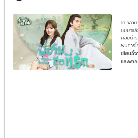
ได้เวลาม
ชมมาแล้
คอมน่ารั
พบการโ
เชียนอิ๋ง
และพากย์