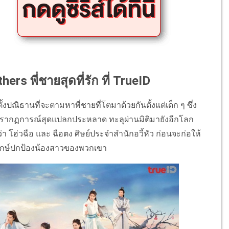
hers พี่ชายสุดที่รัก ที่ TrueID
ั้งปณิธานที่จะตามหาพี่ชายที่โตมาด้วยกันตั้งแต่เด็ก ๆ ซึ่ง
บปรากฏการณ์สุดแปลกประหลาด ทะลุผ่านมิติมายังอีกโลก
่อว่า โฮ่วฉือ และ ฉือตง ศิษย์ประจำสำนักอวี้หัว ก่อนจะก่อให้
ทักษ์ปกป้องน้องสาวของพวกเขา