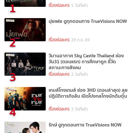
1
เรื่องย่อละคร
1 วันที่แล้ว
มุ่ยเฟย ดูทุกตอนทาง TrueVisions NOW
2
เรื่องย่อละคร
29 ก.ค. 69
วิมานอากาศ Sky Castle Thailand ช่อง
วัน31 (ตอนแรก) การศึกษาถูก ชี้วัด
สถานะทางสังคม
3
เรื่องย่อละคร
2 วันที่แล้ว
เกมส์โกงเกมส์ ช่อง 3HD (ตอนล่าสุด) ลุย
ปฏิบัติภารกิจลับ เปิดโปงกลโกงนักต้มตุ๋น
4
เรื่องย่อละคร
2 วันที่แล้ว
รักษ์ ดูทุกตอนทาง TrueVisions NOW