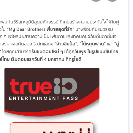
าพบกับซีรีส์ทะลุมิติสุดมหัศจรรย์ ที่เคยสร้างความประทับใจให้กับผู้
"My Dear Brothers พี่ชายสุดที่รัก"
วใน
มาพร้อมกับแนวรอม
ก ๆ แต่ผสมผสานความเป็นแฟนตาซีและเทคนิคซีจีอันตื่นตาตื่นใจ
"จ้าวอิงป๋อ"
"ไต้หยุนฟาน"
"อู่
คจรมาเจอกันของ 3 นักแสดง
,
และ
"
รับชมตอนใหม่ ๆ ได้ทุกวันพุธ ในรูปแบบซับไทย
โดยคุณสามารถ
ไทย เริ่มตอนแรกวันที่ 4 มกราคม ที่ทรูไอดี