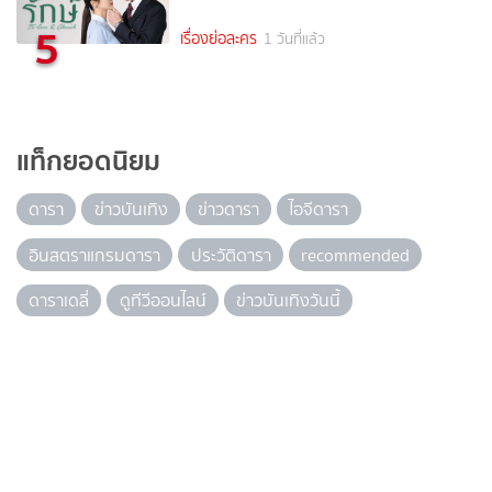
5
เรื่องย่อละคร
1 วันที่แล้ว
แท็กยอดนิยม
ดารา
ข่าวบันเทิง
ข่าวดารา
ไอจีดารา
อินสตราแกรมดารา
ประวัติดารา
recommended
ดาราเดลี่
ดูทีวีออนไลน์
ข่าวบันเทิงวันนี้