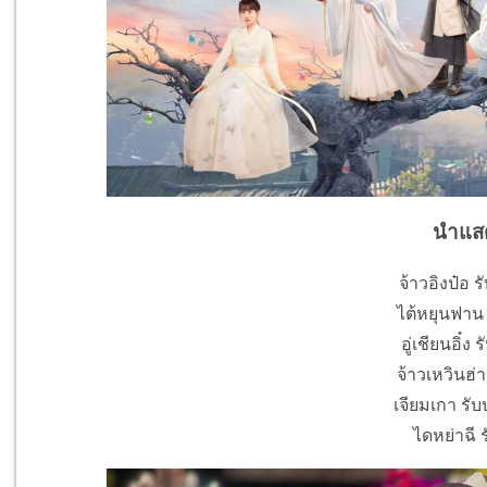
นำแส
จ้าวอิงป๋อ ร
ไต้หยุนฟาน 
อู่เชียนอิ๋ง 
จ้าวเหวินฮ่า
เจียมเกา รั
ไดหย่าฉี รั