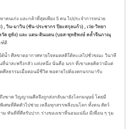
นหาคนเก่ง และกล้าที่สุดเพียง 5 คน ไปประจำการหน่วย
) , วิน-มาวิน (ซัน-ประชากร ปิยะสกุลแก้ว) , เว่ย-วิทยา
ควัต ยุหัง) และ แดน-ดินแดน (บอส-พุทธิพงษ์ คล้ำจีนภาณุ
ฑ์ดี
ใต้น้ำ ศีลขาดอากาศหายใจหมดสติใต้ทะเลไปชั่วขณะ วินาที
่าสะพรึงกลัว แห่งหนึ่ง นั่นคือ นรก ที่เขาเคยคิดว่ามีแต่
ิดศีลธรรมเมื่อตอนมีชีวิต พอตายไปต้องตกนรกมารับ
ึงฆาต วิญญาณศีลจึงถูกส่งกลับมายังโลกมนุษย์ โดยมี
่งพิเศษที่ติดตัวไปช่วย เหลือทุกสรรพสิ่งบนโลก ทั้งคน สัตว์
าม ทันทีที่ศีลรับปาก..ร่างของเขาที่นอนแน่นิ่ง มีเพื่อน ๆ รุม