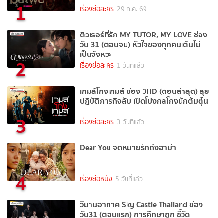
1
เรื่องย่อละคร
29 ก.ค. 69
ติวเธอร์ที่รัก MY TUTOR, MY LOVE ช่อง
วัน 31 (ตอนจบ) หัวใจของทุกคนเต้นไม่
เป็นจังหวะ
2
เรื่องย่อละคร
1 วันที่แล้ว
เกมส์โกงเกมส์ ช่อง 3HD (ตอนล่าสุด) ลุย
ปฏิบัติภารกิจลับ เปิดโปงกลโกงนักต้มตุ๋น
3
เรื่องย่อละคร
3 วันที่แล้ว
Dear You จดหมายรักถึงอาม่า
4
เรื่องย่อหนัง
5 วันที่แล้ว
วิมานอากาศ Sky Castle Thailand ช่อง
วัน31 (ตอนแรก) การศึกษาถูก ชี้วัด