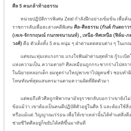
ศีล 5 คนกล้าท้าอธรรม
หน่วยปฏิบัติการพิเศษ Zeal กำลังฝึกอย่างเข้มข้น เพื่อค้
ราชการลับเพื่อสะสางคดีพิเศษ
ศีล-ศีลธรรม (กันต์ กันตถาวร
(เจเจ-จักรกฤษณ์ กนกพจนานนท์) , เหนือ-ทิศเหนือ (ฟิล์ม-ภ
วงศ์)
คือ ตัวเต็งทั้ง 5 คน หนุ่ม ๆ ฝ่าด่านทดสอบต่าง ๆ ในเกณ
แต่ขณะทุ่มเทแรงกาย..แรงใจฟันฝ่าด่านสุดท้าย กู้ระเบิด
แห่งความเป็น..ความตาย!! ศีลเหมือนถูกกระชากร่างไปสถานที่น
ในนิยายหลอกเด็ก ยมทูตร่างใหญ่พาเขาไปดูคนชั่ว ชอบทำผ
โทษทัณฑ์สุดแสนทรมานตามความผิดที่ติดตัวมา
แต่พอถึงคิวศีลถูกพิพากษามัจจุราชกลับบอกว่าเขายังไม่ถ
ข้อแม้ว่า..เขาต้องเป็นคนดีปฏิบัติตัวอยู่ในศีล 5 และต้องใช้สิ
หรือแม้แต่..วิญญาณเร่ร่อน เพื่อให้เขาเหล่านั้นได้ทำแต่สิ่งดีง
ช่วยชีวิตศีลอยู่ก็ขยับได้สติขึ้นมาทันที