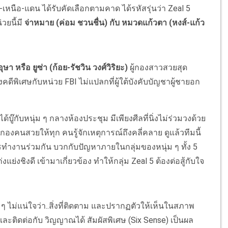
หนือ-แดน ได้รับคัดเลือกตามคาด ได้รหัสรุ่นว่า Zeal 5
วยนี้มี
จ่าหมาย (ค่อม ชวนชื่น) กับ หมวดแก้วตา (หงส์-แก้ว
อุษา หรือ
ยูซ่า (ก้อย-รัชวิน วงศ์วิริยะ)
ผู้กองสาวสวยสุด
คดีพิเศษกับหน่วย FBI ไม่แปลกที่ผู้ใต้บังคับบัญชาผู้ชายอก
บู๊กับหนุ่ม ๆ กลางห้องประชุม มีเพียงศีลที่นิ่งไม่ร่วมวงด้วย
กองคนสวยให้ทุก คนรู้จักเหตุการณ์ถึงคลี่คลาย ดูแล้วทีมนี้
ารทำงานร่วมกัน บวกกับปัญหาภายในกลุ่มของหนุ่ม ๆ ทั้ง 5
แย่งชิงดี เข้ามาเกี่ยวข้อง ทำให้กลุ่ม Zeal 5 ต้องต่อสู้กับใจ
ๆ ไม่แน่ใจว่า..สิ่งที่ติดตาม และปรากฏตัวให้เห็นในสภาพ
น และติดต่อกับ วิญญาณได้ สัมผัสพิเศษ (Six Sense) เป็นผล