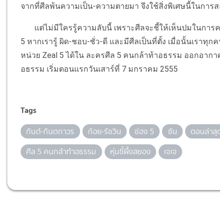
จากที่ศีลพ้นความเป็น-ความตายมา จึงใช้สิ่งพิเศษนี้ในการส
แต่ไม่มีใครรู้ความลับนี้ เพราะศีลจะชี้ให้เห็นปมในการคลี่
5 หากเรารู้ ผิด-ชอบ-ชั่ว-ดี และมีศีลเป็นที่ตั้ง เมื่อนั้นเรา
หน่วย Zeal 5 ได้ใน ละครศีล 5 คนกล้าท้าอธรรม ออกอากาศทุ
อธรรม เริ่มตอนแรกวันเสาร์ที่ 7 มกราคม 2555
Tags
กันต์-กันตถาวร
ก้อย-รัชวิน
ช่อง 5
ซัน
ตอนล่าสุ
ศีล 5 คนกล้าท้าอธรรม
หุ่นขี้ผึ้งสยอง
เจเจ