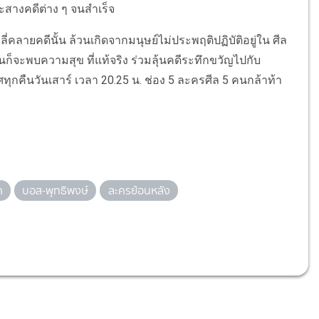
ะสางคดีต่าง ๆ จนสำเร็จ
คลายคดีนั้น ล้วนเกิดจากมนุษย์ไม่ประพฤติปฏิบัติอยู่ใน ศีล
ทุกคนก็จะพบความสุข ที่แท้จริง ร่วมลุ้นคดีระทึกขวัญไปกับ
กคืนวันเสาร์ เวลา 20.25 น. ช่อง 5 ละครศีล 5 คนกล้าท้า
ด
บอส-พุทธิพงษ์
ละครย้อนหลัง