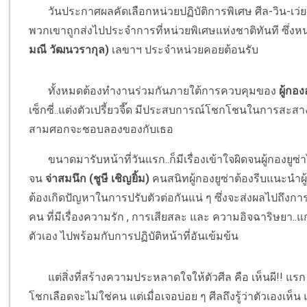
วันประกาศผลคัดเลือกหน่วยปฏิบัติการพิเศษ ศีล-วิน-เว่ย-เ
พวกเขาถูกส่งไปประจำการที่หน่วยพิเศษแห่งชาติทันที ซึ่งหน่
มณี วัฒนวรากุล)
เลขาฯ ประจำหน่วยคอยต้อนรับ
ทั้งหมดต้องทำงานร่วมกันภายใต้การควบคุมของ
ผู้กอง
เซ็กซี่..แต่งตัวเปรี้ยวจี๊ด มีประสบการณ์โชกโชนในการสะสาง
สามศอกจะชอบลองของกับเธอ
ขนาดมารับหน้าที่วันแรก..ก็มีเรื่องเข้าใจผิดจนผู้กองยูซ่าได้
จน
จ่าสมนึก (ชูษี เชิญยิ้ม)
คนสนิทผู้กองยูซ่าต้องรีบแนะนำผู้
ต้องเกิดปัญหาในการปรับตัวต่อกันแน่ ๆ ซึ่งจะส่งผลไปถึงก
คน ที่มีเรื่องความรัก , การเสียสละ และ ความอิจฉาริษยา..แก่ง
ตัวเอง ไปพร้อมกับการปฏิบัติหน้าที่อันเข้มข้น
แต่สิ่งที่สร้างความประหลาดใจให้ตัวศีล คือ เห็นผี!! แรก 
โชกเลือดจะไม่ใช่คน แต่เมื่อเจอบ่อย ๆ ศีลถึงรู้ว่าตัวเองเห็