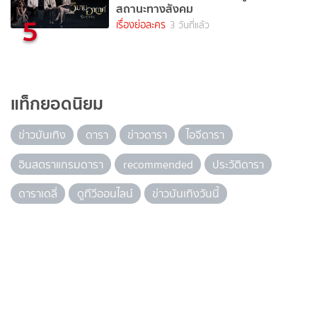
สถานะทางสังคม
5
เรื่องย่อละคร
3 วันที่แล้ว
แท็กยอดนิยม
ข่าวบันเทิง
ดารา
ข่าวดารา
ไอจีดารา
อินสตราแกรมดารา
recommended
ประวัติดารา
ดาราเดลี่
ดูทีวีออนไลน์
ข่าวบันเทิงวันนี้