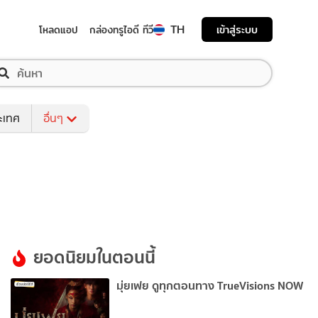
TH
เข้าสู่ระบบ
โหลดแอป
กล่องทรูไอดี ทีวี
ระเทศ
อื่นๆ
ยอดนิยมในตอนนี้
มุ่ยเฟย ดูทุกตอนทาง TrueVisions NOW