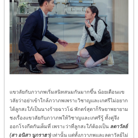
แขวลัยกับภวาภพเริ่มสนิทสนมกันมากขึ้น น้อยเตือนแข
วลัยว่าอย่าเข้าใกล้ภวาภพเพราะวิชาญและเกศรีไม่อยาก
ได้ลูกสะใภ้เป็นนางร้ายฉาวโฉ่ พักตร์สุดาก็ริษยาพยายาม
ชงเรื่องแขวลัยกับภวาภพให้วิชาญและเกศรีรู้ ทั้งคู่จึง
ออกโรงกีดกันเต็มที่ เพราะว่าที่ลูกสะใภ้ต้องเป็น
ลดาวัลย์
(สา อนิสา นูกราฮา)
เท่านั้น แต่ทั้งภวาภพและลดาวัลย์ไม่