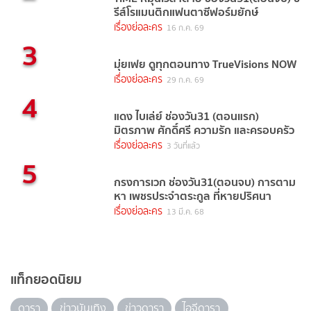
รีส์โรแมนติกแฟนตาซีฟอร์มยักษ์
เรื่องย่อละคร
16 ก.ค. 69
3
มุ่ยเฟย ดูทุกตอนทาง TrueVisions NOW
เรื่องย่อละคร
29 ก.ค. 69
4
แดง ไบเล่ย์ ช่องวัน31 (ตอนแรก)
มิตรภาพ ศักดิ์ศรี ความรัก และครอบครัว
เรื่องย่อละคร
3 วันที่แล้ว
5
กรงการเวก ช่องวัน31(ตอนจบ) การตาม
หา เพชรประจำตระกูล ที่หายปริศนา
เรื่องย่อละคร
13 มี.ค. 68
แท็กยอดนิยม
ดารา
ข่าวบันเทิง
ข่าวดารา
ไอจีดารา