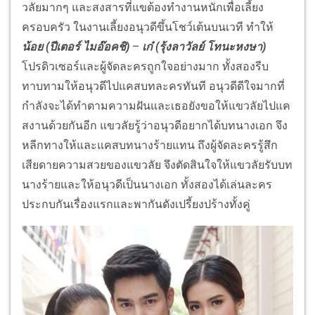
วลัยมากๆ และสงสารที่แขต้องทำงานหนักเพื่อเลี้ยง
ครอบครัว ในงานเลี้ยงอนุวดีขึ้นโชว์เต้นบนเวที ทำให้
น้อย
(ปีเตอร์ ไมอ๊อคชิ)
–
เก๋ (รุ้งลาวัลย์ โทนะหงษา)
โปรดิวเซอร์และผู้จัดละครถูกใจอย่างมาก ทั้งสองรีบ
ทาบทามให้อนุวดีไปแคสบทละครทันที อนุวดีดีใจมากที่
กำลังจะได้ทำตามความฝันและเธอยังขอให้แขวลัยไปแค
สงานด้วยกันอีก แขวลัยรู้ว่าอนุวดีอยากได้บทนางเอก จึง
หลีกทางให้และแคสบทนางร้ายแทน ถึงผู้จัดละครรู้สึก
เสียดายความสวยของแขวลัย จึงตัดสินใจให้แขวลัยรับบท
นางร้ายและให้อนุวดีเป็นนางเอก ทั้งสองได้เล่นละคร
ประกบกันเรื่องแรกและพากันดังเปรี้ยงปร้างทั้งคู่