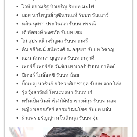
ไวท์ สยามรัฐ บัวเจริญ รับบท มะไฟ
บอส นวไพบูลย์ วุฒินานนท์ รับบท วันเนาว์
หลิน นุศรา ประวันณา รับบท พรรณี
เต้ ทัตพงษ์ พงศทัต รับบท เขม
ไก่ สุปราณี เจริญผล รับบท เกศรี
ต้น อธิวัฒน์ สนิทวงศ์ ณ อยุธยา รับบท วิชาญ
แอน นันทนา บุญหลง รับบท เกตุวดี
เฟอร์กี้ เฟอร์กัล วันชัย เพาเวอร์ รับบท อาทิตย์
ปีเตอร์ ไมอ๊อคชิ รับบท น้อย
บิ๊กเบญ นวธันย์ ธวัชวงศ์เดชากุล รับบท ผกก.โฮ่ง
รุ้ง รุ้งลาวัลย์ โทนะหงษา รับบท เก๋
ทรัมเป็ด นินท์วริศ กิติชัยวรางค์กูร รับบท มอม
หญิง พลอยภัสร์ ธรรมวัฒนโชค รับบท แจ๋น
ผ้าแพร ธรัญญ่า มโนลีหกุล รับบท จุ๋ม