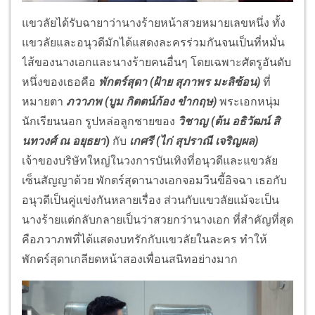
แขวลัยได้รับฉายาว่านางร้ายหน้าสวยหมายเลขหนึ่ง ทั้ง
แขวลัยและอนุวดีมักได้แสดงละครร่วมกันจนเป็นที่หมั่น
ไส้ของนางเอกและนางร้ายคนอื่นๆ โดยเฉพาะศัตรูอันดับ
หนึ่งของเธอคือ
พักตร์สุดา
(ฝ้าย สุภาพร มะลิซ้อน)
ที่
หมายตา
ภวาภพ
(บูม กิตตน์ก้อง ขำกฤษ)
พระเอกหนุ่ม
นักเรียนนอก รูปหล่อลูกชายของ
วิชาญ
(ต้น อธิวัฒน์ สิ
นทวงศ์ ณ อยุธยา
)
กับ
เกศรี
(ไก่ สุปราณี เจริญผล)
เจ้าของบริษัทใหญ่ในวงการบันเทิงที่อนุวดีและแขวลัย
เซ็นสัญญาด้วย พักตร์สุดานางเอกจอมวีนขี้อิจฉา เธอกับ
อนุวดีเป็นคู่แข่งกันหลายเรื่อง ส่วนกับแขวลัยแม้จะเป็น
นางร้ายแต่กลับกลายเป็นว่าสวยกว่านางเอก ที่สำคัญที่สุด
คือภวาภพที่ได้แสดงบทรักกับแขวลัยในละคร ทำให้
พักตร์สุดาเกลียดหน้าสองเพื่อนสนิทอย่างมาก