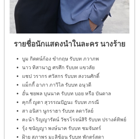
รายชื่อนักแสดงนำในละคร นางร้าย
บูม กิตตน์ก้อง ขำกฤษ รับบท ภวาภพ
นาว ทิสานาฏ ศรศึก รับบท แขวลัย
แชป วรากร ศวัสกร รับบท สงวนศักดิ์
แม็กกี้ อาภา ภาวิไล รับบท อนุวดี
อั๋น ชยพล บุนนาค รับบท บอย หรือ บันดาล
คุกกี้ ญดา สุวรรณปัฏนะ รับบท ภรณี
สา อนิสา นูกราฮา รับบท ลดาวัลย์
คะน้า ริญญารัตน์ วัชรโรจน์สิริ รับบท ปรางค์ทิพย์
รุ้ง ชนัญญา พงษ์นาค รับบท ชมจันทร์
ฝ้าย สุภาพร มะลิซ้อน รับบท พักตร์สุดา