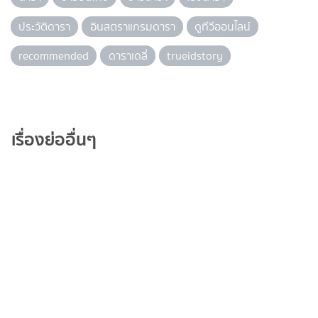
ประวัติดารา
อินสตราแกรมดารา
ดูทีวีออนไลน์
recommended
ดาราเดลี่
trueidstory
เรื่องย่ออื่นๆ