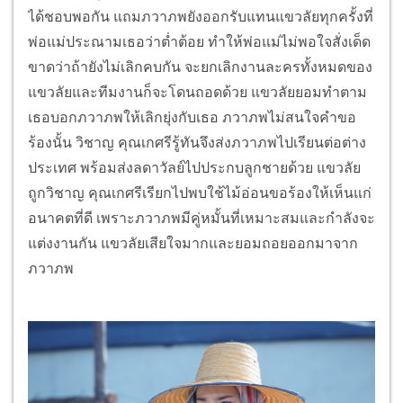
ได้ชอบพอกัน แถมภวาภพยังออกรับแทนแขวลัยทุกครั้งที่
พ่อแม่ประณามเธอว่าต่ำต้อย ทำให้พ่อแม่ไม่พอใจสั่งเด็ด
ขาดว่าถ้ายังไม่เลิกคบกัน จะยกเลิกงานละครทั้งหมดของ
แขวลัยและทีมงานก็จะโดนถอดด้วย แขวลัยยอมทำตาม
เธอบอกภวาภพให้เลิกยุ่งกับเธอ ภวาภพไม่สนใจคำขอ
ร้องนั้น วิชาญ คุณเกศรีรู้ทันจึงส่งภวาภพไปเรียนต่อต่าง
ประเทศ พร้อมส่งลดาวัลย์ไปประกบลูกชายด้วย แขวลัย
ถูกวิชาญ คุณเกศรีเรียกไปพบใช้ไม้อ่อนขอร้องให้เห็นแก่
อนาคตที่ดี เพราะภวาภพมีคู่หมั้นที่เหมาะสมและกำลังจะ
แต่งงานกัน แขวลัยเสียใจมากและยอมถอยออกมาจาก
ภวาภพ