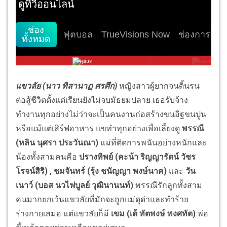
แขวลัย
(นาว ทิสานาฏ ศรศึก)
หญิงสาวผู้ยากจนดิ้นรน
ต่อสู้ชีวิตตั้งแต่เรียนยังไม่จบมัธยมปลาย เธอรับจ้าง
ทำงานทุกอย่างไม่ว่าจะเป็นคนงานก่อสร้างขนอิฐขนปูน
หรือแม้แต่เสิร์ฟอาหาร แขทำทุกอย่างเพื่อเลี้ยงดู
พรรณี
(หลิน นุศรา ประวันณา)
แม่ที่ติดการพนันอย่างหนักและ
น้องทั้งสามคนคือ
ปรางทิพย์
(คะน้า ริญญารัตน์ วัชร
โรจน์สิริ) , ชมจันทร์ (รุ้ง ชนัญญา พงษ์นาค)
และ
วัน
เนาว์
(บอส นวไฟบูลย์ วุฒินานนท์)
พรรณีรักลูกทั้งสาม
คนมากยกเว้นแขวลัยที่มักจะถูกแม่ดุด่าและทำร้าย
ร่างกายเสมอ แต่แขวลัยก็มี
เขม
(เต้ ทัตพงษ์ พงศทัต)
พ่อ