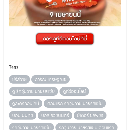
Tags
ซีรีส์วาย
ดารัณ เศรษฐณิช
ดู รักวุ่นวาย นายรสแซ่บ
ดูทีวีออนไลน์
ดูละครออนไลน์
ตอนแรก รักวุ่นวาย นายรสแซ่บ
บอม นนทัช
บอส ธวัชนินทร์
ปีเตอร์ ชลพัชร
รักวุ่นวาย นายรสแซ่บ
รักวุ่นวาย นายรสแซ่บ ตอนแรก