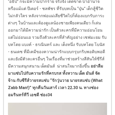
“อธิป” ก็จะมีความปากร้าย จริงจัง เด็ดขาด บ้าอำนาจ
หรือแม้แต่ ปีเตอร์ - ชลพัชร ที่รับบทเป็น “ปุ่น” เด็กสู้ชีวิต
ไม่กลัวใคร หลังจากพ่อแม่เสียชีวิตไปก็ต้องแบกรับภาระ
ต่างๆ ในบ้านและต้องดูแลน้องชายเพียงคนเดียว ก็เล่น
ออกมาได้มีความน่ารัก เป็นตัวละครที่มีความอ่อนโยน
แต่ไม่อ่อนแอ รวมถึงตัวละครที่สำคัญอย่าง เชฟมะยม รับ
บทโดย แบงค์ - ธรณินทร์ และ เต็งหนึ่ง รับบทโดย โบนัส
- ธนเดช ที่มีเคมีของความน่ารักแบบกรุบกริบพอดิบพอดี
และยังมีตัวละครอื่นๆ ในเรื่องที่มาช่วยสร้างสีสันให้ซีรีส์
มีความสนุกสนาน เผ็ดมันส์ น่าสนใจมากยิ่งขึ้น
อย่าลืม
มาแซ่บไปกับความรักที่ครบรส ทั้งหวาน เผ็ด มันส์ จัด
จ้าน กับซีรีส์วายรสแซ่บ “รักวุ่นวาย นายรสแซ่บ (
What
Zabb Man!)”
ทุกคืนวันเสาร์ เวลา
22.30
น. ทางช่อง
อมรินทร์ทีวี เอชดี ช่อง
34