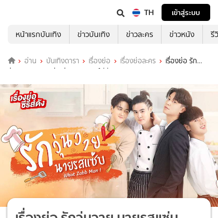
TH
เข้าสู่ระบบ
หน้าแรกบันเทิง
ข่าวบันเทิง
ข่าวละคร
ข่าวหนัง
รี
อ่าน
บันเทิงดารา
เรื่องย่อ
เรื่องย่อละคร
เรื่องย่อ รัก
วุ่นวาย นายรสแซ่บ ช่อง อมรินทร์ทีวี (ตอนแรก)
เรื่องย่อ รักวุ่นวาย นายรสแซ่บ