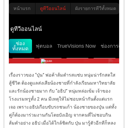
เรื่องราวของ “ปุ่น” พ่อค้าส้มตำรสแซ่บ หนุ่มน่ารักสดใส
สู้ชีวิต ต้องดูแลส่งเสียน้องชายที่กำลังเรียนมหาวิทยาลัย
และรักน้องชายมาก กับ “อธิป” หนุ่มหล่อเข้ม เจ้าของ
โรงแรมหรูทั้ง 2 คน มีเหตุให้ไม่ชอบหน้ากันตั้งแต่แรก
เจอ เพราะอธิปเกือบขับรถชนเก้า น้องชายของปุ่น แต่ทั้ง
คู่ก็ต้องมาร่วมงานกันโดยบังเอิญ จากคนที่ไม่ชอบกิน
ส้มตำอย่าง อธิป เมื่อได้ใกล้ชิดกับ ปุ่น มารู้ตัวอีกทีก็หลง