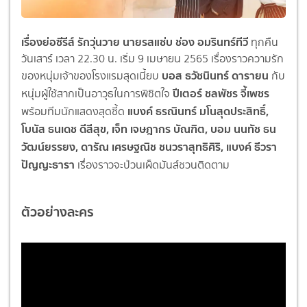
เรื่องย่อซีรีส์ รักวุ่นวาย นายรสแซ่บ ช่อง อมรินทร์ทีวี
ทุกคืน
วันเสาร์ เวลา 22.30 น. เริ่ม 9 เมษายน 2565 เรื่องราวความรัก
บอส ธวัชนินทร์ ดารายน
ของหนุ่มเจ้าของโรงแรมสุดเนี้ยบ
กับ
ปีเตอร์ ชลพัชร จี้เพชร
หนุ่มผู้ใช้สากเป็นอาวุธในการพิชิตใจ
แบงค์ ธรณินทร์ มโนสุดประสิทธิ์,
พร้อมทีมนักแสดงสุดซี้ด
โบนัส ธนเดช ดีสีสุข, เจ็ท เจษฎากร บัณฑิต, บอม นนทัช ธน
วัฒน์ยรรยง, ดารัณ เศรษฐณิช ชนวราสุทธิศิริ, แบงค์ ธีวรา
ปัญญะธารา
เรื่องราวจะป่วนเผ็ดมันส์ชวนติดตาม
ตัวอย่างละคร