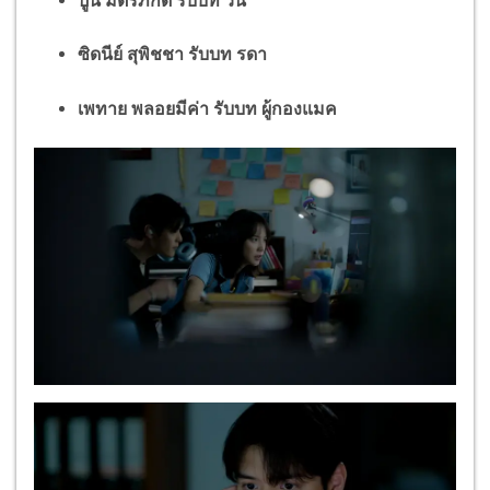
ปูน มิตรภักดี รับบท วิน
ซิดนีย์ สุพิชชา รับบท รดา
เพทาย พลอยมีค่า รับบท ผู้กองแมค