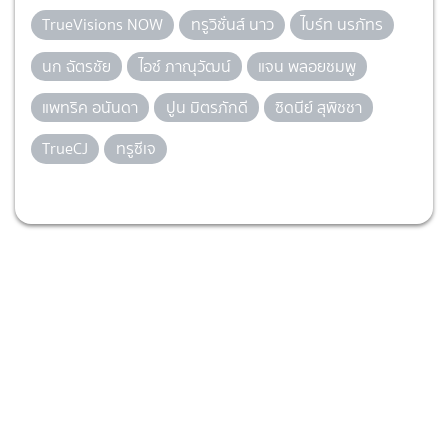
TrueVisions NOW
ทรูวิชั่นส์ นาว
ไบร์ท นรภัทร
นก ฉัตรชัย
ไอซ์ ภาณุวัฒน์
แจน พลอยชมพู
แพทริค อนันดา
ปูน มิตรภักดี
ซิดนีย์ สุพิชชา
TrueCJ
ทรูซีเจ
ยอดนิยมในตอนนี้
1
ติวเธอร์ที่รัก MY TUTOR, MY LOVE ช่อง
วัน 31 (ตอนจบ) หัวใจของทุกคนเต้นไม่
เป็นจังหวะ
เรื่องย่อละคร
1 วันที่แล้ว
2