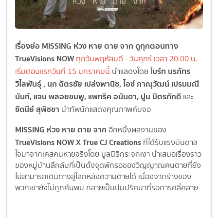
เรื่องย่อ MISSING ห่วง หาย ตาย จาก ดูทุกตอนทาง
TrueVisions NOW
ทุกวันพฤหัสบดี - วันศุกร์ เวลา 20.00 น.
บร์ท นรภัทร
เริ่มตอนแรกวันที่ 15 มกราคมนี้
นำแสดงโดย ไ
วิไลพันธุ์ , นก ฉัตรชัย เปล่งพานิช, ไอซ์ ภาณุวัฒน์ เปรมมณี
นันท์, แจน พลอยชมพู, แพทริค อนันดา, ปูน มิตรภักดี
และ
ซิดนีย์ สุพิชชา
นำทัพนักแสดงคุณภาพคับจอ
MISSING ห่วง หาย ตาย
จาก
อีกหนึ่งผลงานของ
TrueVisions NOW X
True CJ Creations
ที่ได้รับแรงบันดาล
ใจมาจากเคสคนหายจริงโดย มูลนิธิกระจกเงา นำเสนอเรื่องราว
ของหมู่บ้านลึกลับที่เป็นดั่งจุดพักรอของวิญญาณคนตายที่ยัง
ไม่สามารถเดินทางสู่โลกหลังความตายได้ เนื่องจากร่างของ
พวกเขายังไม่ถูกค้นพบ กลายเป็นปมปริศนาที่รอการคลี่คลาย