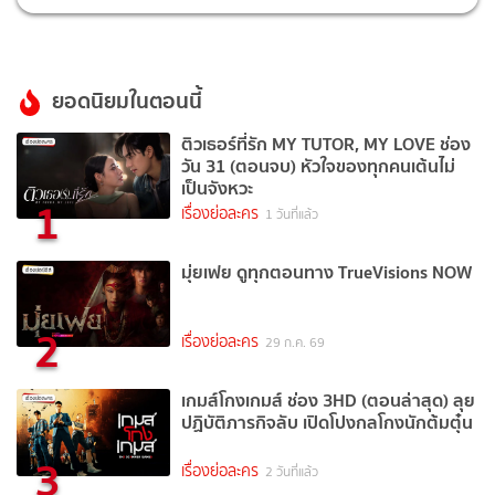
ยอดนิยมในตอนนี้
ติวเธอร์ที่รัก MY TUTOR, MY LOVE ช่อง
วัน 31 (ตอนจบ) หัวใจของทุกคนเต้นไม่
เป็นจังหวะ
1
เรื่องย่อละคร
1 วันที่แล้ว
มุ่ยเฟย ดูทุกตอนทาง TrueVisions NOW
2
เรื่องย่อละคร
29 ก.ค. 69
เกมส์โกงเกมส์ ช่อง 3HD (ตอนล่าสุด) ลุย
ปฏิบัติภารกิจลับ เปิดโปงกลโกงนักต้มตุ๋น
3
เรื่องย่อละคร
2 วันที่แล้ว