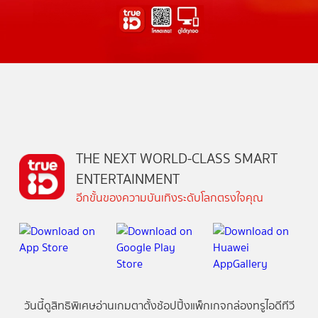
THE NEXT WORLD-CLASS SMART
ENTERTAINMENT
อีกขั้นของความบันเทิงระดับโลกตรงใจคุณ
วันนี้
ดู
สิทธิพิเศษ
อ่าน
เกม
ตาตั้ง
ช้อปปิ้ง
แพ็กเกจ
กล่องทรูไอดีทีวี