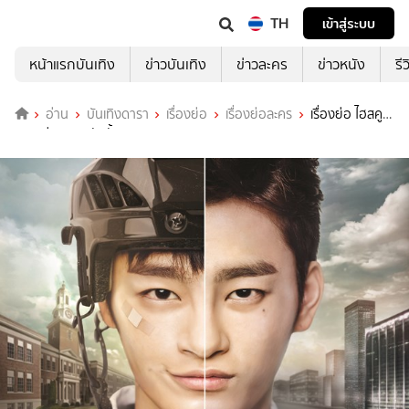
TH
เข้าสู่ระบบ
หน้าแรกบันเทิง
ข่าวบันเทิง
ข่าวละคร
ข่าวหนัง
รี
อ่าน
บันเทิงดารา
เรื่องย่อ
เรื่องย่อละคร
เรื่องย่อ ไฮสคูล
คิง หนุ่มฮอตสลับขั้ว