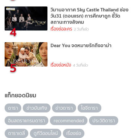
วิมานอากาศ Sky Castle Thailand ช่อง
วัน31 (ตอนแรก) การศึกษาถูก ชี้วัด
สถานะทางสังคม
4
เรื่องย่อละคร
2 วันที่แล้ว
Dear You จดหมายรักถึงอาม่า
5
เรื่องย่อหนัง
4 วันที่แล้ว
แท็กยอดนิยม
ดารา
ข่าวบันเทิง
ข่าวดารา
ไอจีดารา
อินสตราแกรมดารา
recommended
ประวัติดารา
ดาราเดลี่
ดูทีวีออนไลน์
เรื่องย่อ