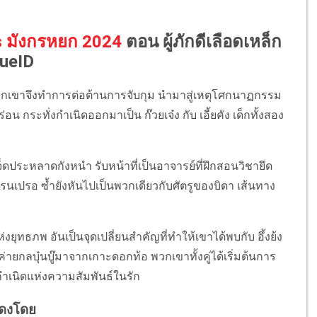
s มังกรหยก 2024
ตอน ผู้ภักดีเลือดเหล็ก
rueID
บฎ พวกเขาจึงทำการต่อต้านการจับกุม นำมาสู่เหตุโศกนาฏกรรม
น กระทั่งกำเนิดออกมาเป็น ก๊วยเจ๋ง กับ เอี้ยคัง เด็กทั้งสอง
ี เจ็ดประหลาดกังหนำ รับหน้าที่เป็นอาจารย์ที่ฝึกสอนวิชายึด
ปรนเปรอ ซ้ำยังหันไปเป็นพวกเดียวกับศัตรูของบิดา เส้นทาง
่งยุทธภพ อันเป็นจุดเปลี่ยนสำคัญที่ทำให้เขาได้พบกับ อึ้งย้ง
ายกลบุ๋นบู๊มาจากเกาะดอกท้อ พวกเขาทั้งคู่ได้เริ่มต้นการ
ำเนิดแห่งความสัมพันธ์ในรัก
ดงโดย