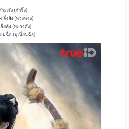
วยเจ๋ง (กัวจิ้ง)
 อึ้งย้ง (หวงหรง)
อี้ยคัง (หยางคัง)
ยมฉื้อ (มู่เนี่ยนฉือ)