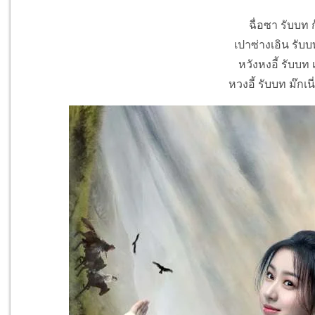
ฉื่อซา รับบท ก๊
เปาซ่างเอิน รับบท
หวังหงอี้ รับบท เ
หวงอี้ รับบท ม๊กเนี่