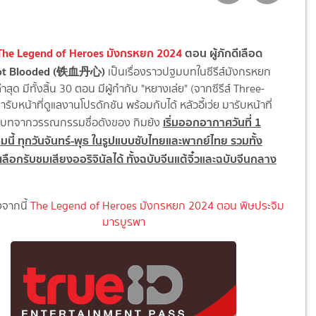
ีน The Legend of Heroes มังกรหยก 2024
ตอน ผู้ภักดีเลือด
Hot Blooded (铁血丹心)
เป็นเรื่องราวปฐมบทในซีรีส์มังกรหยก
่าสุด มีทั้งสิ้น 30 ตอน มีผู้กำกับ "หยางเล่ย" (จากซีรีส์ Three-
รับหน้าที่ดูแลงานโปรดักชัน พร้อมกับได้ หลัวอี้เว่ย มารับหน้าที่
เริ่มออกอากาศวันที่ 1
บทจากวรรณกรรมชื่อดังของ กิมย้ง
นี้ ทุกวันจันทร์-พุธ ในรูปแบบซับไทยและพากย์ไทย รวมทั้ง
ือกรับชมเสียงออริจินัลได้ ทั้งฉบับจีนแต้จิ๋วและฉบับจีนกลาง
จากนี้
The Legend of Heroes มังกรหยก 2024 ตอน พิษประจิม
มารบูรพา