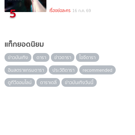
5
เรื่องย่อละคร
16 ก.ค. 69
แท็กยอดนิยม
ข่าวบันเทิง
ดารา
ข่าวดารา
ไอจีดารา
อินสตราแกรมดารา
ประวัติดารา
recommended
ดูทีวีออนไลน์
ดาราเดลี่
ข่าวบันเทิงวันนี้