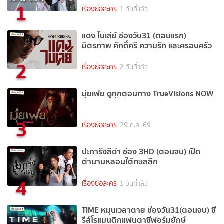
1
เรื่องย่อละคร
1 วันที่แล้ว
แดง ไบเล่ย์ ช่องวัน31 (ตอนแรก)
มิตรภาพ ศักดิ์ศรี ความรัก และครอบครัว
2
เรื่องย่อละคร
2 วันที่แล้ว
มุ่ยเฟย ดูทุกตอนทาง TrueVisions NOW
3
เรื่องย่อละคร
29 ก.ค. 69
ปะการังสีดำ ช่อง 3HD (ตอนจบ) เปิด
ตำนานหลอนใต้ทะเลลึก
4
เรื่องย่อละคร
1 วันที่แล้ว
TIME หมุนเวลาตาย ช่องวัน31(ตอนจบ) ซี
รีส์โรแมนติกแฟนตาซีฟอร์มยักษ์