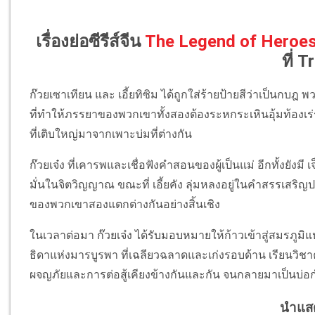
เรื่องย่อซีรีส์จีน
The Legend of Heroe
ที่ T
ก๊วยเซาเทียน และ เอี้ยทิซิม ได้ถูกใส่ร้ายป้ายสีว่าเป็นก
ที่ทำให้ภรรยาของพวกเขาทั้งสองต้องระหกระเหินอุ้มท้องเร่ร่อ
ที่เติบใหญ่มาจากเพาะบ่มที่ต่างกัน
ก๊วยเจ๋ง ที่เคารพและเชื่อฟังคำสอนของผู้เป็นแม่ อีกทั้งยังม
มั่นในจิตวิญญาณ ขณะที่ เอี้ยคัง ลุ่มหลงอยู่ในคำสรรเสริญ
ของพวกเขาสองแตกต่างกันอย่างสิ้นเชิง
ในเวลาต่อมา ก๊วยเจ๋ง ได้รับมอบหมายให้ก้าวเข้าสู่สมรภูมิแห
ธิดาแห่งมารบูรพา ที่เฉลียวฉลาดและเก่งรอบด้าน เรียนวิชาค่
ผจญภัยและการต่อสู้เคียงข้างกันและกัน จนกลายมาเป็นบ่อก
นำแส