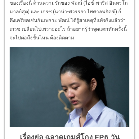
ของเรื่องนี้ ด้านความรักของ พัฒน์ (ไอซ์-พาริส อินทรโก
มาลย์สุต) และ เกรซ (นาน่า-ศวรรยา ไพศาลพยัคฆ์) ก็
ตึงเครียดเช่นกันเพราะ พัฒน์ ได้รู้สาเหตุที่แท้จริงแล้วว่า
เกรซ เปลี่ยนไปเพราะอะไร ถ้าอยากรู้ว่าจุดแตกหักครั้งนี้
จะไปต่อถึงขั้นไหน ต้องติดตาม
เรื่องย่อ ฉลาดเกมส์โกง EP.6 วัน