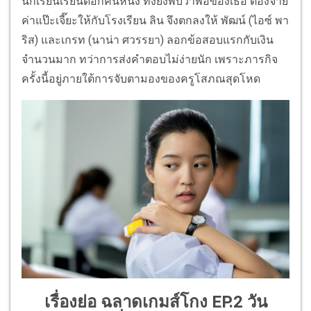
นักเรียนเรียนดีอีกคนหนึ่ง ทั้งยังพบว่าพ่อของเธอ ต้องจ่าย
ค่าแป๊ะเจี๊ยะให้กับโรงเรียน ลิน จึงตกลงให้ พัฒน์ (ไอซ์ พา
ริส) และเกรท (นาน่า ศวรรยา) ลอกข้อสอบแรกกับเงิน
จำนวนมาก ทว่าการส่งคำตอบไม่ง่ายนัก เพราะภารกิจ
ครั้งนี้อยู่ภายใต้การจับตามองของครูโสภณสุดโหด
เรื่องย่อ ฉลาดเกมส์โกง EP.2 วัน