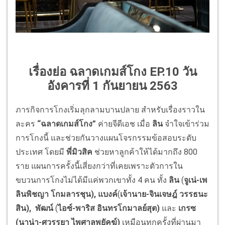
เรื่องย่อ ฉลาดเกมส์โกง EP.10 วัน
อังคารที่ 1 กันยายน 2563
ภารกิจการโกงเริ่มลุกลามบานปลาย สำหรับเรื่องราวใน
ละคร
“ฉลาดเกมส์โกง”
ค่ายจีดีเอช เมื่อ
ลิน
จำใจเข้าร่วม
การโกงนี้ และช่วยกันวางแผนโจรกรรมข้อสอบระดับ
ประเทศ โดยมี
พี่มิวสิค
ช่วยหาลูกค้าให้ได้มากถึง 800
ราย แผนการครั้งนี้เสี่ยงกว่าที่เคยเพราะตัวการใน
ขบวนการโกงไม่ได้มีแค่พวกเขาทั้ง 4 คน ทั้ง
ลิน
(
จูเน่-เพ
ลินพิชญา โกมลารชุน),
แบงค์
(
เจ้านาย-จินเจษฎ์ วรรธนะ
สิน),
พัฒน์
(
ไอซ์-พาริส อินทรโกมาลย์สุต)
และ
เกรซ
(
นาน่า-ศวรรยา ไพศาลพยัคฆ์)
เหมือนทุกครั้งที่ผ่านมา