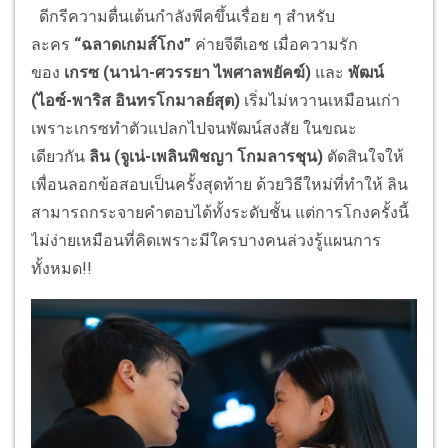
ดีกรีความตื่นเต้นกำลังพีคขึ้นเรื่อย ๆ สำหรับ
ละคร
“ฉลาดเกมส์โกง”
ค่ายจีดีเอช เมื่อความรัก
ของ
เกรซ (นาน่า-ศวรรยา ไพศาลพยัคฆ์)
และ
พัฒน์
(ไอซ์-พาริส อินทรโกมาลย์สุต)
เริ่มไม่หวานเหมือนเก่า
เพราะเกรซทำตัวแปลกไปจนพัฒน์สงสัย ในขณะ
เดียวกัน
ลิน (จูเน่-เพลินพิชญา โกมลารชุน)
ตัดสินใจให้
เพื่อนลอกข้อสอบเป็นครั้งสุดท้าย ด้วยวิธีใหม่ที่ทำให้ ลิน
สามารถกระจายคำตอบได้ทั้งระดับชั้น แต่การโกงครั้งนี้
ไม่ง่ายเหมือนที่คิดเพราะมีใครบางคนล่วงรู้แผนการ
ทั้งหมด!!