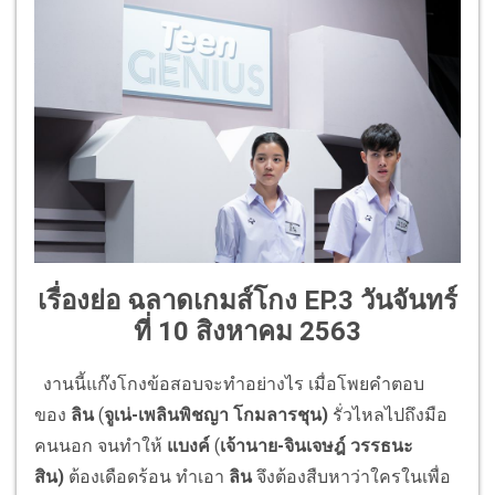
เรื่องย่อ ฉลาดเกมส์โกง EP.3 วันจันทร์
ที่ 10 สิงหาคม 2563
งานนี้แก๊งโกงข้อสอบ
จะทำอย่
างไร เมื่อโพยคำตอบ
ของ
ลิน
(
จูเน่-เพลินพิชญา โกมลารชุน)
รั่วไหลไปถึงมือ
คนนอก จนทำให้
แบงค์
(
เจ้านาย-จินเจษฎ์ วรรธนะ
สิน)
ต้องเดือดร้อน ทำเอา
ลิน
จึงต้องสืบหาว่าใครในเพื่อ