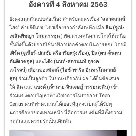
อังคารที่ 4 สิงหาคม 2563
ยังคงสนุกกันแบบต่อเนื่อง สำหรับละครเรื่อง “
ฉลาดเกมส์
โกง
” ค่ายจีดีเอช
โดยเรื่องราวกำลังระทึก เมื่อ
ลิน (จูเน่-
เพลินพิชญา โกมลารชุน
)
พัฒนาเทคนิคการโกงให้เหนือ
ชั้
นยิ่งขึ้นด้วยการใช้นาฬิ
กาบอกคำตอบในการสอบ
โดยมี
เติร์ด (จูเนียร์-ปณชัย ศรีอาริยะรุ่งเรือง), ปิง (ตน
-
ต้นหน
ตันติเวชกุล)
และ
โต้ง (นนท์
-
ศดานนท์ ดุรงค
เวโรจน์
)
เพื่อนของ
พัฒน์ (ไอซ์-พาริส อินทรโกมาลย์
สุต)
ร่วมเป็นลูกค้า ในขณะเดียวกัน ผอ
.
ได้ยื่นข้อเสนอ
ให้
ลิน
และ
แบงค์
(
เจ้านาย-จินเจษฎ์ วรรธนะสิน)
เข้า
ร่วมแข่งตอบปัญหาทางวิ
ชาการในรายการ
Teen
Genius
คนที่ทำคะแนนได้เยอะที่สุ
ดจะเป็นผู้ได้รับทุ
นการศึ
กษาของเทอมหน้า นี่คือการแข่งขันที่มีทั้
งความ
กดดันและความรักเป็นเดิมพั
น