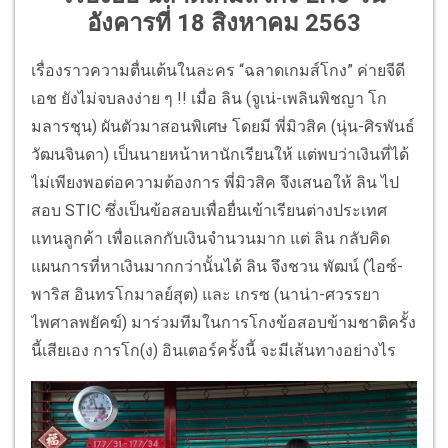
อังคารที่ 18 สิงหาคม 2563
เรื่องราวความตื่นเต้นในละคร “ฉลาดเกมส์โกง” ค่ายจีดี
เอช ยังไม่จบลงง่าย ๆ !! เมื่อ ลิน (จูเน่-เพลินพิชญา โก
มลารชุน) ผันตัวมาสอนพิเศษ โดยมี พี่มิวสิค (นุ่น-ศิรพันธ์
วัฒนจินดา) เป็นนายหน้าหานักเรียนให้ แต่พบว่าเงินที่ได้
ไม่เพียงพอต่อความต้องการ พี่มิวสิค จึงเสนอให้ ลิน ไป
สอบ STIC ซึ่งเป็นข้อสอบเพื่อยื่นเข้าเรียนต่างประเทศ
แทนลูกค้า เพื่อแลกกับเงินจำนวนมาก แต่ ลิน กลับคิด
แผนการที่หาเงินมากกว่านั้นได้ ลิน จึงชวน พัฒน์ (ไอซ์-
พาริส อินทรโกมาลย์สุต) และ เกรซ (นาน่า-ศวรรยา
ไพศาลพยัคฆ์) มาร่วมทีมในการโกงข้อสอบข้ามชาติครั้ง
นี้เสียเอง การโก(ง) อินเตอร์ครั้งนี้ จะมีเส้นทางอย่างไร