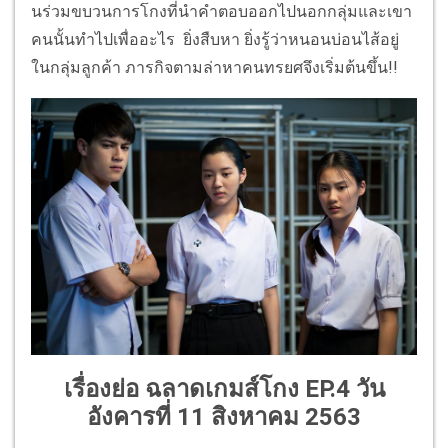
นร่
วมขบวนการโกงที่
นำคำตอบออกไปนอกกลุ่มและเขา
คนนั้
นทำไปเพื่ออะไร ยิ่งสืบหา ยิ่งรู้ว่าหนอนบ่อนไส้อยู่
ในกลุ่
มลูกค้า ภารกิจตามล่าหาคนทรยศจึงเริ่
มต้นขึ้น
!!
เรื่องย่อ ฉลาดเกมส์โกง EP.4 วัน
อังคารที่ 11 สิงหาคม 2563