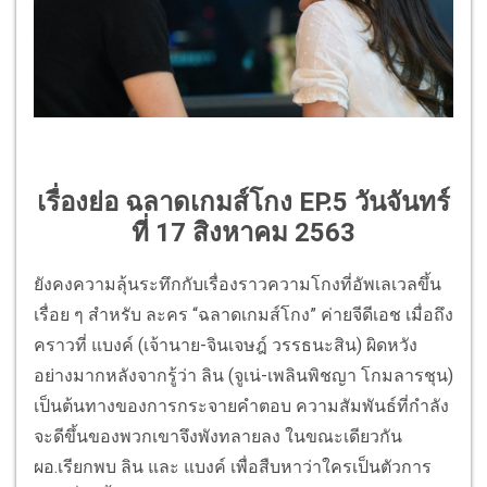
เรื่องย่อ ฉลาดเกมส์โกง EP.5 วันจันทร์
ที่ 17 สิงหาคม 2563
ยังคงความลุ้นระทึกกับเรื่องราวความโกงที่อัพเลเวลขึ้น
เรื่อย ๆ สำหรับ ละคร “ฉลาดเกมส์โกง” ค่ายจีดีเอช เมื่อถึง
คราวที่ แบงค์ (เจ้านาย-จินเจษฎ์ วรรธนะสิน) ผิดหวัง
อย่างมากหลังจากรู้ว่า ลิน (จูเน่-เพลินพิชญา โกมลารชุน)
เป็นต้นทางของการกระจายคำตอบ ความสัมพันธ์ที่กำลัง
จะดีขึ้นของพวกเขาจึงพังทลายลง ในขณะเดียวกัน
ผอ.เรียกพบ ลิน และ แบงค์ เพื่อสืบหาว่าใครเป็นตัวการ