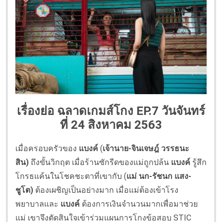
เรื่องย่อ ฉลาดเกมส์โกง EP.7 วันจันทร์
ที่ 24 สิงหาคม 2563
เมื่อครอบครัวของ
แบงค์
(
เจ้านาย-จินเจษฎ์ วรรธนะ
สิน)
ถึงขั้นวิกฤต เมื่อร้านซักรีดของแม่ถูกปล้น
แบงค์
รู้สึก
โกรธแค้นในโชคชะตาที่เขากับ (
แม่
นก
-
รัชนก แสง-
ชูโต)
ต้องเผชิญเป็นอย่างมาก เมื่อแม่ต้องเข้าโรง
พยาบาลและ
แบงค์
ต้องการเงินจำนวนมากเพื่อมาช่วย
แม่ เขาจึงตัดสินใจเข้าร่วมแผนการโกงข้อสอบ STIC