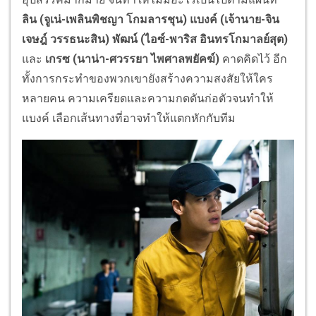
ลิน (จูเน่-เพลินพิชญา โกมลารชุน) แบงค์ (เจ้านาย-จิน
เจษฎ์ วรรธนะสิน) พัฒน์ (ไอซ์-พาริส อินทรโกมาลย์สุต)
และ
เกรซ (นาน่า-ศวรรยา ไพศาลพยัคฆ์)
คาดคิดไว้ อีก
ทั้งการกระทำของพวกเขายังสร้างความสงสัยให้ใคร
หลายคน ความเครียดและความกดดันก่อตัวจนทำให้
แบงค์ เลือกเส้นทางที่อาจทำให้แตกหักกับทีม