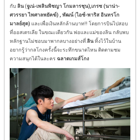
กับ
ลิน
(
จูเน่-เพลินพิชญา โกมลารชุน)
,
เกรซ (นาน่า-
ศวรรยา ไพศาลพยัคฆ์)
,
พัฒน์
(
ไอซ์-พาริส อินทรโก
มาลย์สุต)
และเพื่อเงินหลักล้านบาท!! โดยการบินไปสอบ
ที่ออสเตรเลีย ในขณะเดียวกัน พ่อและแม่ของลิน กลับพบ
หลักฐานไม่ชอบมาพากลบางอย่างที่.
ลิน
ทิ้งไว้ในบ้าน
อยากรู้ว่ากลโกงครั้งนี้จะระทึกขนาดไหน ติดตามชม
ความสนุกได้ในละคร
ฉลาดเกมส์โกง