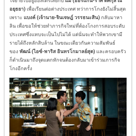
ใจย้ายไปอยู่ออสเตรเลียกับ
แม่ (ออร์แกน-ราศี ดิศกุล ณ
อยุธยา)
เพื่อเรียนต่อต่างประเทศ ทว่าการโกงยังไม่สิ้นสุด
เพราะ
แบงค์ (เจ้านาย-จินเจษฎ์ วรรธนะสิน)
กลับมาหา
ลิน เพื่อขอให้ช่วยทำภารกิจใหม่ที่ต้องโกงการสอบระดับ
ประเทศซึ่งแทบจะเป็นไปไม่ได้ แต่นั่นจะทำให้พวกเขามี
รายได้ถึงหลักสิบล้าน ในขณะเดียวกันความสัมพันธ์
ของ
พัฒน์ (ไอซ์-พาริส อินทรโกมาลย์สุต)
และครอบครัว
ก็ดำเนินมาถึงจุดแตกหักจนต้องกลับมาเข้าร่วมภารกิจ
โกงอีกครั้ง