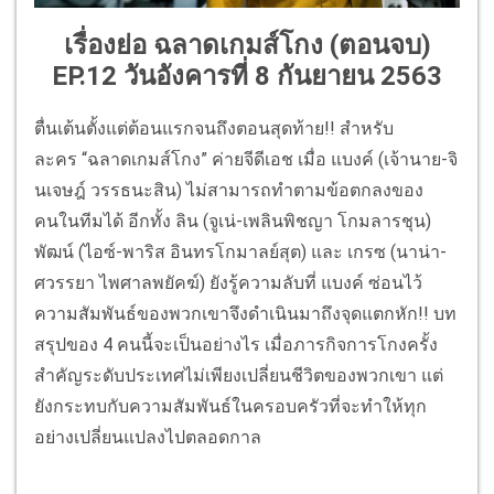
เรื่องย่อ ฉลาดเกมส์โกง (ตอนจบ)
EP.12 วันอังคารที่ 8 กันยายน 2563
ตื่นเต้นตั้งแต่ต้อนแรกจนถึงตอนสุดท้าย!! สำหรับ
ละคร “ฉลาดเกมส์โกง” ค่ายจีดีเอช เมื่อ แบงค์ (เจ้านาย-จิ
นเจษฎ์ วรรธนะสิน) ไม่สามารถทำตามข้อตกลงของ
คนในทีมได้ อีกทั้ง ลิน (จูเน่-เพลินพิชญา โกมลารชุน)
พัฒน์ (ไอซ์-พาริส อินทรโกมาลย์สุต) และ เกรซ (นาน่า-
ศวรรยา ไพศาลพยัคฆ์) ยังรู้ความลับที่ แบงค์ ซ่อนไว้
ความสัมพันธ์ของพวกเขาจึงดำเนินมาถึงจุดแตกหัก!! บท
สรุปของ 4 คนนี้จะเป็นอย่างไร เมื่อภารกิจการโกงครั้ง
สำคัญระดับประเทศไม่เพียงเปลี่ยนชีวิตของพวกเขา แต่
ยังกระทบกับความสัมพันธ์ในครอบครัวที่จะทำให้ทุก
อย่างเปลี่ยนแปลงไปตลอดกาล