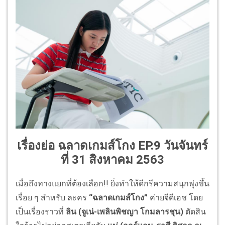
เรื่องย่อ ฉลาดเกมส์โกง EP.9 วันจันทร์
ที่ 31 สิงหาคม 2563
เมื่อถึงทางแยกที่ต้องเลือก!! ยิ่งทำให้ดีกรีความสนุกพุ่งขึ้น
เรื่อย ๆ สำหรับ ละคร
“ฉลาดเกมส์โกง”
ค่ายจีดีเอช โดย
เป็นเรื่องราวที่
ลิน (จูเน่-เพลินพิชญา โกมลารชุน)
ตัดสิน