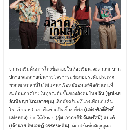
จากจุดเริ่มต้นการโกงข้อสอบในห้องเรียน..จะลุกลามบาน
ปลาย จนกลายเป็นการโจรกรรมข้อสอบระดับประเทศ
พวกเขาเหล่านี้ไม่ใช่แค่นักเรียนมัธยมแต่คือตัวแทนที่
สะท้อนการโกงในทุกระดับชั้นของสังคมไทย
ลิน (จูเน่-เพ
ลินพิชญา โกมลารชุน)
เด็กอัจฉริยะที่โกงเพื่อแก้แค้น
โรงเรียน หวังเอาคืนค่าแป๊ะเจี๊ยะ ที่พ่อ
(แท่ง-ศักดิ์สิทธิ์
แท่งทอง)
จ่ายให้กับผอ.
(อุ๋ม-อาภาศิริ จันทรัศมี) แบงค์
(เจ้านาย-จินเจษฎ์ วรรธนะสิน)
เด็กเนิร์ดที่กตัญญูต่อ