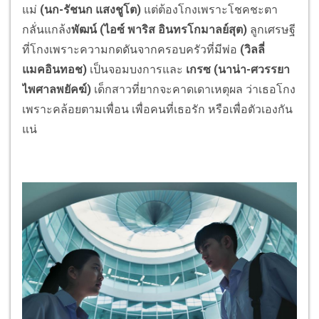
แม่
(นก-รัชนก แสงชูโต)
แต่ต้องโกงเพราะโชคชะตา
กลั่นแกล้ง
พัฒน์ (ไอซ์ พาริส อินทรโกมาลย์สุต)
ลูกเศรษฐี
ที่โกงเพราะความกดดันจากครอบครัวที่มีพ่อ
(วิลลี่
แมคอินทอช)
เป็นจอมบงการและ
เกรซ (นาน่า-ศวรรยา
ไพศาลพยัคฆ์)
เด็กสาวที่ยากจะคาดเดาเหตุผล ว่าเธอโกง
เพราะคล้อยตามเพื่อน เพื่อคนที่เธอรัก หรือเพื่อตัวเองกัน
แน่