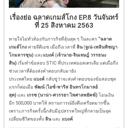
เรื่องย่อ ฉลาดเกมส์โกง EP.8 วันจันทร์
ที่ 25 สิงหาคม 2563
หายใจไม่ทั่วท้องกับภารกิจที่ลุ้นสุด ๆ ในละคร
“ฉลาด
เกมส์โกง
ค่ายจีดีเอช เมื่อถึงเวลาที่
ลิน
(
จูเน่-เพลินพิชญา
โกมลารชุน)
และ
แบงค์
(
เจ้านาย-จินเจษฎ์ วรรธนะ
สิน)
เริ่มทำข้อสอบ STIC ที่ประเทศออสเตรเลีย แต่เมื่อถึง
ช่วงเวลาที่ต้องส่งคำตอบกลับมายัง
ประเทศไทย
แบงค์
กลับขู่ว่าจะส่งคำตอบของข้อสอบชุด
แรกก็ต่อเมื่อ
พัฒน์
(
ไอซ์-พาริส อินทรโกมาลย์
สุต)
และ
เกรซ (
นาน่า-ศวรรยา ไพศาลพยัคฆ์)
โอนเงิน
อีก 500,000 บาทให้ สถานการณ์ยิ่งตึงเครียดมากขึ้น
เพราะภารกิจครั้งนี้กลับมีอุปสรรคใหญ่ที่กลายเป็นจุด
เปลี่ยนชีวิตของทั้ง
ลิน
และ
แบงค์