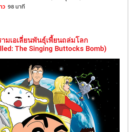
าว
98 นาที
ครามเอเลี่ยนพันธุ์เพี้ยนถล่มโลก
lled: The Singing Buttocks Bomb)