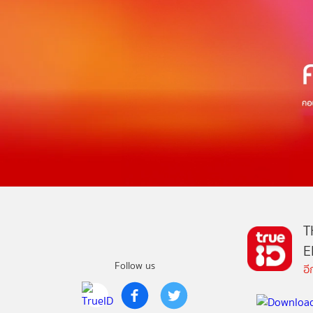
T
E
Follow us
อ