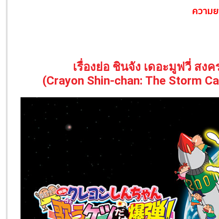
ความย
เรื่องย่อ ชินจัง เดอะมูฟวี่ สง
(Crayon Shin-chan: The Storm Ca