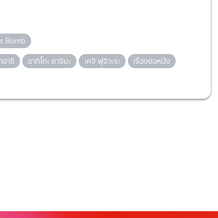
cks Bomb
าฮาชิ
อากิโกะ ยาจิมะ
เคจิ ฟุจิวะระ
เรื่องย่อหนัง