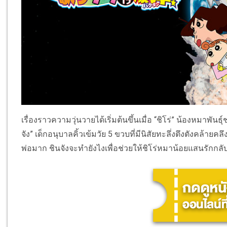
เรื่องราวความวุ่นวายได้เริ่มต้นขึ้นเมื่อ “ชิโร่” น้องหมาพั
จัง” เด็กอนุบาลคิ้วเข้มวัย 5 ขวบที่มีนิสัยทะลึ่งตึงตังคล้าย
พ่อมาก ชินจังจะทำยังไงเพื่อช่วยให้ชิโร่หมาน้อยแสนรักกลับ