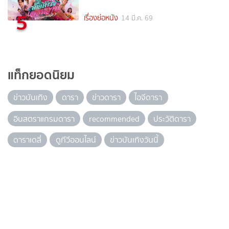
5
เรื่องย่อหนัง
14 มี.ค. 69
แท็กยอดนิยม
ข่าวบันเทิง
ดารา
ข่าวดารา
ไอจีดารา
อินสตราแกรมดารา
recommended
ประวัติดารา
ดาราเดลี่
ดูทีวีออนไลน์
ข่าวบันเทิงวันนี้