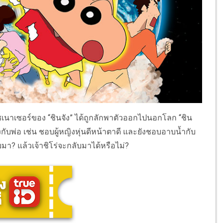
นธ์ุชเนาเซอร์ของ “ชินจัง” ได้ถูกลักพาตัวออกไปนอกโลก “ชิน
คลึงกับพ่อ เช่น ชอบผู้หญิงหุ่นดีหน้าตาดี และยังชอบอาบน้ำกับ
มา? แล้วเจ้าชิโร่จะกลับมาได้หรือไม่?