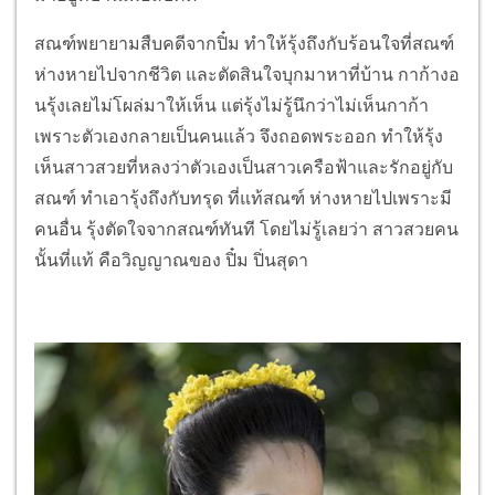
สณฑ์พยายามสืบคดีจากปิ๋ม ทำให้รุ้งถึงกับร้อนใจที่สณฑ์
ห่างหายไปจากชีวิต และตัดสินใจบุกมาหาที่บ้าน กาก้างอ
นรุ้งเลยไม่โผล่มาให้เห็น แต่รุ้งไม่รู้นึกว่าไม่เห็นกาก้า
เพราะตัวเองกลายเป็นคนแล้ว จึงถอดพระออก ทำให้รุ้ง
เห็นสาวสวยที่หลงว่าตัวเองเป็นสาวเครือฟ้าและรักอยู่กับ
สณฑ์ ทำเอารุ้งถึงกับทรุด ที่แท้สณฑ์ ห่างหายไปเพราะมี
คนอื่น รุ้งตัดใจจากสณฑ์ทันที โดยไม่รู้เลยว่า สาวสวยคน
นั้นที่แท้ คือวิญญาณของ ปิ๋ม ปิ่นสุดา