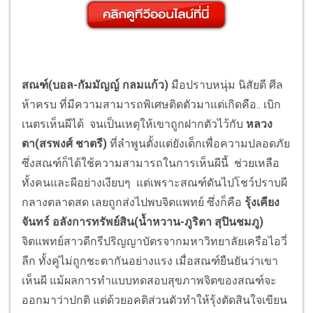
สณฑ์(บอล-กัมมัญญ์ กลมแก้ว)
มือปราบหนุ่ม นิสัยดี ศีล
ห้าครบ ที่มีความสามารถพิเศษติดตัวมาแต่เกิดคือ.. เบิก
เนตรเห็นผีได้ จนเป็นเหตุให้เขาถูกฝากตัวไว้กับ
หลวง
ตา(สรพงศ์ ชาตรี)
ที่ลำพูนตั้งแต่ยังเด็กเพื่อความปลอดภัย
ซึ่งสณฑ์ก็ได้ใช้ความสามารถในการเห็นผีนี้ ช่วยเหลือ
ทั้งคนและผีอย่างเงียบๆ แต่เพราะสณฑ์ดันไปโชว์ปราบผี
กลางตลาดสด เลยถูกส่งไปพบจิตแพทย์ ซึ่งก็คือ
รุ้งเคียง
จันทร์ อลังการทรัพย์สิน(น้ำหวาน-ภูริตา สุปินชมภู)
จิตแพทย์สาวดีกรีปริญญาบัตรจากมหาวิทยาลัยเครือไอวี่
ลีก ทั้งคู่ไม่ถูกชะตากันอย่างแรง เมื่อสณฑ์ยืนยันว่าเขา
เห็นผี แม้ผลการทำแบบทดสอบสุขภาพจิตของสณฑ์จะ
ออกมาว่าปกติ แต่ด้วยอคติส่วนตัวทำให้รุ้งตัดสินใจเขียน