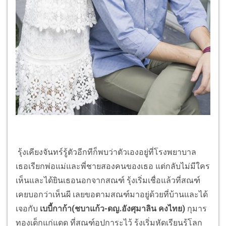
รุ้งเคียงจันทร์รู้ตัวอีกทีก็พบว่าตัวเองอยู่ที่โรงพยาบาล
เธอเรียกพ่อแม่และพี่ชายสองคนของเธอ แต่กลับไม่มีใคร
เห็นและได้ยินเธอนอกจากสณฑ์ รุ้งเริ่มเชื่อแล้วที่สณฑ์
เคยบอกว่าเห็นผี เลยขอตามสณฑ์มาอยู่ด้วยที่บ้านและได้
เจอกับ
เบบี้กาก้า(ชบาแก้ว-ดญ.อังศุมาลิน คงไทย)
กุมาร
ทองเด็กแก่แดด ที่สณฑ์อุปการะไว้ รุ้งเริ่มหัดเรียนรู้โลก