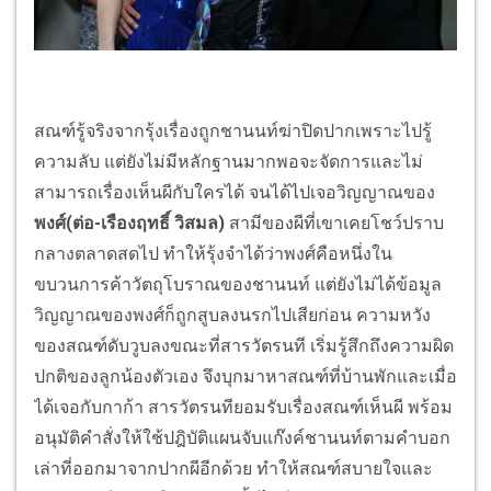
สณฑ์รู้จริงจากรุ้งเรื่องถูกชานนท์ฆ่าปิดปากเพราะไปรู้
ความลับ แต่ยังไม่มีหลักฐานมากพอจะจัดการและไม่
สามารถเรื่องเห็นผีกับใครได้ จนได้ไปเจอวิญญาณของ
พงศ์(ต่อ-เรืองฤทธิ์ วิสมล) ​
สามีของผีที่เขาเคยโชว์ปราบ
กลางตลาดสดไป ทำให้รุ้งจำได้ว่าพงศ์คือหนึ่งใน
ขบวนการค้าวัตถุโบราณของชานนท์ แต่ยังไม่ได้ข้อมูล
วิญญาณของพงศ์ก็ถูกสูบลงนรกไปเสียก่อน ความหวัง
ของสณฑ์ดับวูบลงขณะที่สารวัตรนที เริ่มรู้สึกถึงความผิด
ปกติของลูกน้องตัวเอง จึงบุกมาหาสณฑ์ที่บ้านพักและเมื่อ
ได้เจอกับกาก้า สารวัตรนทียอมรับเรื่องสณฑ์เห็นผี พร้อม
อนุมัติคำสั่งให้ใช้ปฎิบัติแผนจับแก๊งค์ชานนท์ตามคำบอก
เล่าที่ออกมาจากปากผีอีกด้วย ทำให้สณฑ์สบายใจและ