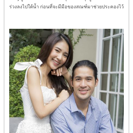
ร่วงลงไปใต้น้ำ ก่อนที่จะมีมือของสณฑ์มาช่วยประคองไว้