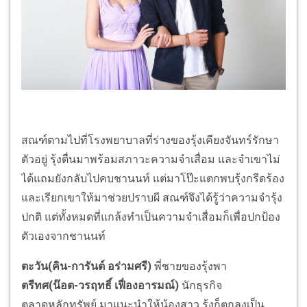
สณฑ์ตามไปที่โรงพยาบาลที่ร่างของรุ้งเคียงจันทร์รักษา
ตัวอยู่ รุ้งตื่นมาพร้อมสภาวะความจำเสื่อม และจำเขาไม่
ได้แถมยังกลับไปคบชานนท์ แต่มาโป๊ะแตกพบรุ้งกรีดร้อง
และเรียกเขาให้มาช่วยปราบผี สณฑ์จึงได้รู้ว่าความจำรุ้ง
ปกติ แต่ทั้งหมดที่แกล้งทำเป็นความจำเสื่อมก็เพื่อปกป้อง
ตัวเองจากชานนท์
ตะวัน(คิน-การันต์ อร่ามศรี)
พี่ชายของรุ้งพา
ตรีทศ(น๊อต-วรฤทธิ์ เฟื่องอารมณ์)
นักธุรกิจ
ตลาดหลักทรัพย์ มาแนะนำให้น้องสาว รุ้งก็ตกลงเป็น