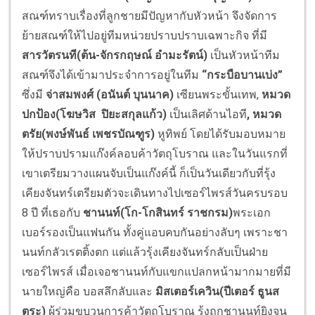
สณฑ์ทราบเรื่องที่ลูกชายมีปัญหากับหัวหน้า จึงจัดการ
ย้ายสณฑ์ให้ไปอยู่ทีมหน่วยปราบปราบเฉพาะกิจ ที่มี
สารวัตรนที(ต้น-จักรกฤษณ์ อำมะรัตน์)
เป็นหัวหน้าทีม
สณฑ์จึงได้เข้ามาประจำการอยู่ในทีม
“กระบือบานเบ่ง”
ซึ่งมี
จ่าสมพงศ์
(
อนันต์ บุนนาค)
เซียนพระขั้นเทพ,
หมวด
ปกป้อง(โฆษวิส ปิยะสกุลแก้ว)
เป็นเลิศด้านไอที
, หมวด
ตรัย(พงษ์พันธ์ เพชรบัณฑูร)
หูทิพย์ โดยได้รับมอบหมาย
ให้ปราบปรามแก๊งค์ลอบค้าวัตถุโบราณ และในวันแรกที่
เขาเตรียมวางแผนจับเป็นแก๊งค์นี้ ก็เป็นวันเดียวกับที่รุ้ง
เคียงจันทร์เตรียมตัวจะเดินทางไปเซอร์ไพรส์วันครบรอบ
8 ปี ที่เธอกับ
ชานนท์(โก-โกสินทร์ ราชกรม)
พระเอก
เบอร์รองเป็นแฟนกัน ทั้งคู่แอบคบกันอย่างลับๆ เพราะชา
นนท์กลัวเรตติ้งตก แต่แล้วรุ้งเคียงจันทร์กลับเป็นฝ่าย
เซอร์ไพรส์ เมื่อเจอชานนท์กับแขกแปลกหน้ามากมายที่มี
นายใหญ่คือ บอสลึกลับและ
มิสเตอร์เควิน(ปีเตอร์ ธูนส
ตระ)
ผู้ร่วมขบวนการค้าวัตถุโบราณ รุ้งถูกชานนท์ยิงจน