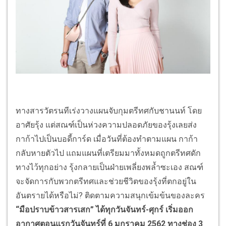
ทางสารวัตรนทีเร่งวางแผนจับกุมตรีทศกับชานนท์ โดย
อาศัยรุ้ง แต่สณฑ์เป็นห่วงความปลอดภัยของรุ้งเลยส่ง
กาก้าไปเป็นบอดี้การ์ด เมื่อวันที่ต้องทำตามแผน กาก้า
กลับหายตัวไป แถมแผนที่เตรียมมาทั้งหมดถูกตรีทศดัก
ทางไว้ทุกอย่าง รุ้งกลายเป็นฝ่ายเพลี่ยงพล้ำซะเอง สณฑ์
จะจัดการกับพวกตรีทศและช่วยชีวิตของรุ้งที่ตกอยู่ใน
อันตรายได้หรือไม่? ติดตามความสนุกเข้มข้นของละคร
“มือปราบข้าวสารเสก”
ได้
ทุกวันจันทร์-ศุกร์ เริ่มออก
อากาศตอนแรกวันจันทร์ที่ 6 มกราคม 2562
ทางช่อง 3