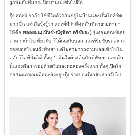
ผูกพันกับทีมกระบือบานเบ่งขึ้นไปอีก
รุ้ง สณฑ์ กาก้า ใช้ชีวิตด้วยกันอยู่ในบ้านและเริ่มใกล้ชิด
มากขึ้น แต่เมื่อรุ้งรู้ว่า สณฑ์มีว่าที่คู่หมั้นที่ตายายหามา
ให้ชื่อ
พลอยฝน(เบ๊นซ์-ณัฐธิดา ตรีชัยยะ)
รุ้งงอนสณฑ์เลย
ตามกาก้าไปเที่ยวผับ ก็ได้เจอกับบอส สณฑ์รีบขับรถสะกด
รอยบอสไปจนถึงพัทยา แต่ไม่สามารถตามบอสเข้าไปใน
คลับวีไอพีนั่นได้ ทั้งคู่ตัดสินใจค้างคืนกันที่พัทยา และคืน
นั้นเองคือการอยู่ด้วยกันสองต่อสองครั้งแรก ทั้งคู่เปิดใจ
ต่อกันแต่ขณะที่สณฑ์จะจูบรุ้ง ร่างของรุ้งกลับหายวับไป