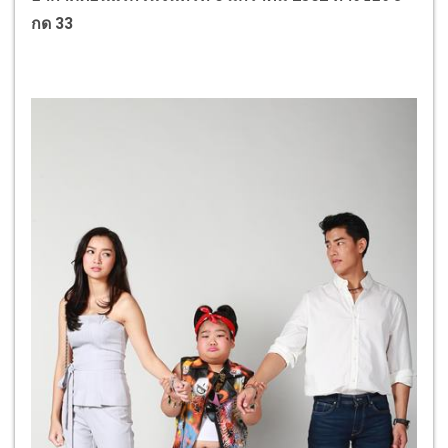
กด 33