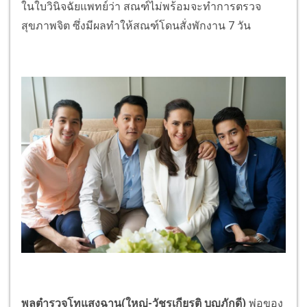
ในใบวินิจฉัยแพทย์ว่า สณฑ์ไม่พร้อมจะทำการตรวจ
สุขภาพจิต ซึ่งมีผลทำให้สณฑ์โดนสั่งพักงาน 7 วัน
พลตำรวจโทแสงฉาน(ใหญ่-วัชรเกียรติ บุญภักดี)
พ่อของ