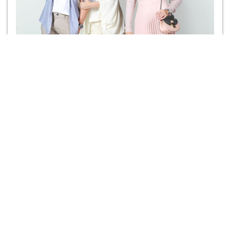
ดูทีวีออนไลน์ช่อง 3HD
คลิก!
Tags
คิน การันต์
ช่อง3
ต้น จักรกฤษณ์
น็อต วรฤทธิ์
น้ำหวาน ภูริตา
บอล กัมมัญญ์
มือปราบข้าวสารเสก
หลุยส์ พงษ์พันธ์
เบนซ์ ณัฐธิดา
เรื่องย่อ
โก โกสินทร์