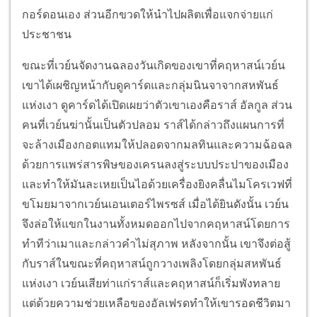
กอร์ดอนเอง ส่วนอีกขวดให้นำไปผลิตเพื่อแจกจ่ายแก่
ประชาชน
ขณะที่เวย์นจัดงานฉลองวันเกิดของเขาที่คฤหาสน์เวย์น
เขาได้เผชิญหน้ากับดูคาร์ดและกลุ่มนินจาจากสหพันธ์
แห่งเงา ดูคาร์ดได้เปิดเผยว่าตัวเขาเองคือราส์ อัลกูล ส่วน
คนที่เวย์นฆ่านั้นเป็นตัวปลอม ราส์ได้กล่าวถึงแผนการที่
จะล้างเมืองกอตแทมให้ปลอดจากมลทินและความฉ้อฉล
ด้วยการแพร่สารพิษของเครนลงสู่ระบบประปาของเมือง
และทำให้มันละเหยเป็นไอด้วยเครื่องยิงคลื่นไมโครเวฟที่
ขโมยมาจากเวย์นเอนเตอร์ไพรซส์ เมื่อได้ยินดังนั้น เวย์น
จึงล่อให้แขกในงานทั้งหมดออกไปจากคฤหาสน์โดยการ
ทำทีว่าเมาและกล่าวคำไม่สุภาพ หลังจากนั้น เขาจึงต่อสู้
กับราส์ในขณะที่คฤหาสน์ถูกวางเพลิงโดยกลุ่มสหพันธ์
แห่งเงา เวย์นเสียท่าแก่ราส์และคฤหาสน์ก็เริ่มพังทลาย
แต่ด้วยความช่วยเหลือของอัลเฟรดทำให้เขารอดชีวิตมา