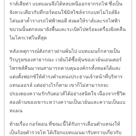
ราส์เสียท่า แบทแมนจึงได้หลบหนีออกจากรถไฟ ซึ่งเป็น
จังหวะเดียวกับที่กอร์ดอนใช้มิสไซล์จากแบทโมไบล์ยิง
โค่นเสาค้ำรางรถไฟฟ้าพอดี ส่งผลให้ราส์และรถไฟฟ้า
ขบวนนั้นตกลงมายังพื้นและระเบิดไปพร้อมเครื่องยิงคลื่น
ไมโครเวฟในที่สุด
หลังเหตุการณ์ดังกล่าวผ่านพ้นไป แบทแมนก็กลายเป็น
วีรบุรุษของสาธารณะ เวย์นได้ซื้อหุ้นของเวย์นเอนเตอร์
ไพรซส์คืนมาจนสามารถควบคุมองค์กรทั้งหมดได้และ
แต่งตั้งฟอกซ์ให้ดำรงตำแหน่งประธานเจ้าหน้าที่บริหาร
แทนเออรล์ แต่อย่างไรก็ตาม เขาก็ไม่สามารถจะ
ปรองดองความรักกับดอวส์ได้อย่างสนิทใจ เนื่องจากชีวิต
สองด้านของเขาระหว่างความเป็นเวย์นและความเป็นแบ
ทแมน
ท้ายเรื่อง กอร์ดอน ที่ขณะนี้ได้รับการเลื่อนตำแหน่งให้
เป็นร้อยตำรวจโท ได้เรียกแบทแมนมารับทราบเกี่ยวกับ