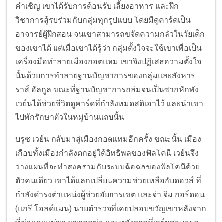
คำเชิญ เขาได้รับการต้อนรับ เลี้ยงอาหาร และฝึก
วิชาการสู้รบร่วมกับกลุ่มทุกรูปแบบ โดยมีดูคาร์ดเป็น
อาจารย์ผู้ฝึกสอน จนเขาสามารถขจัดความกลัวในวัยเด็ก
ของเขาได้ แต่เมื่อเขาได้รู้ว่า กลุ่มตั้งใจจะใช้เขาเพื่อเป็น
เครื่องมือทำลายเมืองกอตแทม เขาจึงปฏิเสธความตั้งใจ
นั้นด้วยการทำลายฐานบัญชาการของกลุ่มและสังหาร
ราส์ อัลกูล ขณะที่ฐานบัญชาการถล่มจนเป็นซากหักพัง
เวย์นได้ช่วยชีวิตดูคาร์ดที่กำลังหมดสติเอาไว้ และนำเขา
ไปพักรักษาตัวในหมู่บ้านแถบนั้น
บรูซ เวย์น กลับมาสู่เมืองกอตแทมอีกครั้ง ขณะนั้น เมือง
เกือบทั้งเมืองกำลังตกอยู่ใต้อิทธิพลของฟัลโคนี เวย์นจึง
วางแผนที่จะทำสงครามกับระบบฉ้อฉลของฟัลโคนีด้วย
ตัวคนเดียว เขาได้แลกเปลี่ยนความช่วยเหลือกับดอวส์ ที่
กำลังดำรงตำแหน่งผู้ช่วยอัยการเขต และจ่า จิม กอร์ดอน
(แกรี โอลด์แมน) นายตำรวจที่เคยปลอบขวัญเขาหลังจาก