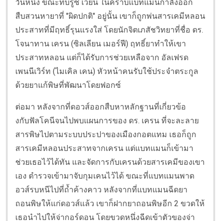
วันหนึ่ง ขณะที่บรูซ เวย์น ในคราบแบทแมนกำลังออก
สืบสวนหายาที่ "ผิดปกติ" อยู่นั้น เขาก็ถูกพ่นสารเคมีหลอน
ประสาทที่มีฤทธิ์รุนแรงใส่ โดยนักจิตเภสัชวิทยาที่ชื่อ ดร.
โจนาทาน เครน (ซิลเลียน เมอร์ฟี) ฤทธิ์ยาทำให้เขา
ประสาทหลอน แต่ก็ได้รับการช่วยเหลือจาก อัลเฟรด
เพนนีเวิร์ท (ไมเคิล เคน) หัวหน้าคนรับใช้ประจำตระกูล
ด้วยยาแก้พิษที่พัฒนาโดยฟอกซ์
ต่อมา หลังจากที่ดอวส์ออกสืบหาหลักฐานที่เกี่ยวข้อ
งกับฟัลโคนีจนไปพบแผนการของ ดร. เครน ที่จะละลาย
สารพิษไปตามระบบประปาของเมืองกอตแทม เธอก็ถูก
สารเคมีหลอนประสาทจากเครน แต่แบทแมนก็เข้ามา
ช่วยเธอไว้ได้ทัน และจัดการกับเครนด้วยสารเคมีของเขา
เอง ตำรวจเข้ามาจับกุมเคนไว้ได้ ขณะที่แบทแมนพาด
อวส์รบหนีไปที่ถ้ำค้างคาว หลังจากที่แบทแมนฉีดยา
ถอนพิษให้แก่ดอวส์แล้ว เขาก็ฝากยาถอนพิษอีก 2 ขวดให้
เธอนำไปให้จ่ากอร์ดอน โดยขวดหนึ่งฉีดเข้าตัวของจ่า