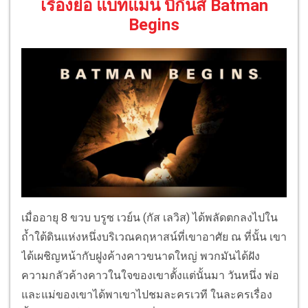
เรื่องย่อ แบทแมน บีกินส์ Batman
Begins
เมื่ออายุ 8 ขวบ บรูซ เวย์น (กัส เลวิส) ได้พลัดตกลงไปใน
ถ้ำใต้ดินแห่งหนึ่งบริเวณคฤหาสน์ที่เขาอาศัย ณ ที่นั้น เขา
ได้เผชิญหน้ากับฝูงค้างคาวขนาดใหญ่ พวกมันได้ฝัง
ความกลัวค้างคาวในใจของเขาตั้งแต่นั้นมา วันหนึ่ง พ่อ
และแม่ของเขาได้พาเขาไปชมละครเวที ในละครเรื่อง