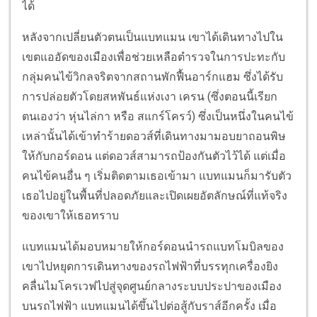
ได้
หลังจากเปลี่ยนตัวตนเป็นแบทแมน เขาได้เดินทางไปใน
เขตแออัดของเมืองเพื่อช่วยเหลือตำรวจในการปะทะกับ
กลุ่มคนไข้วิกลจริตจากสถานพักฟื้นอาร์กแฮม ซึ่งได้รับ
การปล่อยตัวโดยสหพันธ์แห่งเงา เครน (ซึ่งตอนนี้เรียก
ตนเองว่า หุ่นไล่กา หรือ สแกร์โครว์) ซึ่งเป็นหนึ่งในคนไข้
เหล่านั้นได้เข้าทำร้ายดอวส์ที่เดินทางมามอบยาถอนพิษ
ให้กับกอร์ดอน แต่ดอวส์สามารถป้องกันตัวไว้ได้ แต่เมื่อ
คนไข้คนอื่น ๆ เริ่มติดตามเธอเข้ามา แบทแมนก็มารับตัว
เธอไปอยู่ในพื้นที่ปลอดภัยและเปิดเผยอัตลักษณ์ที่แท้จริง
ของเขาให้เธอทราบ
แบทแมนได้มอบหมายให้กอร์ดอนนำรถแบทโมบิลของ
เขาไปหยุดการเดินทางของรถไฟฟ้าที่บรรทุกเครื่องยิง
คลื่นไมโครเวฟไปสู่จุดศูนย์กลางระบบประปาของเมือง
บนรถไฟฟ้า แบทแมนได้ขึ้นไปต่อสู้กับราส์อีกครั้ง เมื่อ