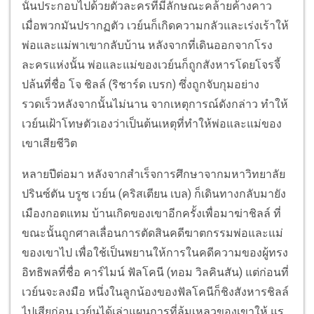
นั้นประกอบไปด้วยตัวละครที่มีลักษณะคล้ายค้างคาว
เมื่อพวกมันปรากฏตัว เวย์นก็เกิดความกลัวและเร่งเร้าให้
พ่อและแม่พาเขากลับบ้าน หลังจากที่เดินออกจากโรง
ละครแห่งนั้น พ่อและแม่ของเวย์นก็ถูกสังหารโดยโจรจี้
ปล้นที่ชื่อ โจ ชิลล์ (ริชาร์ด เบรก) ซึ่งถูกจับกุมอย่าง
รวดเร็วหลังจากนั้นไม่นาน จากเหตุการณ์ดังกล่าว ทำให้
เวย์นเฝ้าโทษตัวเองว่าเป็นต้นเหตุที่ทำให้พ่อและแม่ของ
เขาเสียชีวิต
หลายปีต่อมา หลังจากสำเร็จการศึกษาจากมหาวิทยาลัย
ปรินซ์ตัน บรูซ เวย์น (คริสเตียน เบล) ก็เดินทางกลับมายัง
เมืองกอตแทม บ้านเกิดของเขาอีกครั้งเพื่อมาฆ่าชิลล์ ที่
ขณะนั้นถูกศาลเลื่อนการตัดสินคดีฆาตกรรมพ่อและแม่
ของเขาไป เพื่อใช้เป็นพยานให้การในคดีความของผู้ทรง
อิทธิพลที่ชื่อ คาร์ไมน์ ฟัลโคนี (ทอม วิลคินสัน) แต่ก่อนที่
เวย์นจะลงมือ หนึ่งในลูกน้องของฟัลโคนีก็ชิงสังหารชิลล์
ไปเสียก่อน เวย์นได้เล่าแผนการที่ล้มเหลวของเขาให้ แร