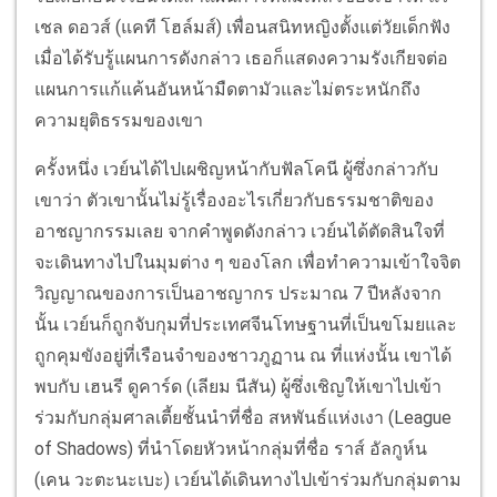
เชล ดอวส์ (แคที โฮล์มส์) เพื่อนสนิทหญิงตั้งแต่วัยเด็กฟัง
เมื่อได้รับรู้แผนการดังกล่าว เธอก็แสดงความรังเกียจต่อ
แผนการแก้แค้นอันหน้ามืดตามัวและไม่ตระหนักถึง
ความยุติธรรมของเขา
ครั้งหนึ่ง เวย์นได้ไปเผชิญหน้ากับฟัลโคนี ผู้ซึ่งกล่าวกับ
เขาว่า ตัวเขานั้นไม่รู้เรื่องอะไรเกี่ยวกับธรรมชาติของ
อาชญากรรมเลย จากคำพูดดังกล่าว เวย์นได้ตัดสินใจที่
จะเดินทางไปในมุมต่าง ๆ ของโลก เพื่อทำความเข้าใจจิต
วิญญาณของการเป็นอาชญากร ประมาณ 7 ปีหลังจาก
นั้น เวย์นก็ถูกจับกุมที่ประเทศจีนโทษฐานที่เป็นขโมยและ
ถูกคุมขังอยู่ที่เรือนจำของชาวภูฏาน ณ ที่แห่งนั้น เขาได้
พบกับ เฮนรี ดูคาร์ด (เลียม นีสัน) ผู้ซึ่งเชิญให้เขาไปเข้า
ร่วมกับกลุ่มศาลเตี้ยชั้นนำที่ชื่อ สหพันธ์แห่งเงา (League
of Shadows) ที่นำโดยหัวหน้ากลุ่มที่ชื่อ ราส์ อัลกูห์น
(เคน วะตะนะเบะ) เวย์นได้เดินทางไปเข้าร่วมกับกลุ่มตาม