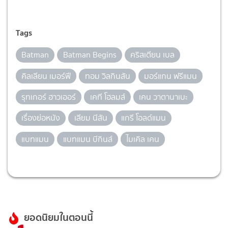
Tags
Batman
Batman Begins
คริสเตียน เบล
คิลเลียน เมอร์ฟี
ทอม วิลกินสัน
มอร์แกน ฟรีแมน
รุทเกอร์ ฮาวเออร์
เคที โฮลมส์
เคน วาตานาเบะ
เรื่องย่อหนัง
เลียม นีสัน
แกรี โอลด์แมน
แบทแมน
แบทแมน บีกินส์
ไมเคิล เคน
ยอดนิยมในตอนนี้