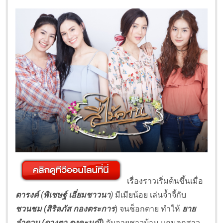
เรื่องราวเริ่มต้นขึ้นเมื่อ
ตารงค์
(
พิเชษฐ์ เอี่ยมชาวนา
)
มีเมียน้อย เล่นจ้ำจี้กับ
ชวนชม (สิริลภัส กองตระการ
) จนช็อกตาย ทำให้
ยาย
ลำดวน (ดวงตา ตุงคะมณี)
อับอายชาวบ้าน แถมลูกสาว