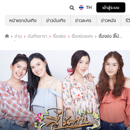
TH
เข้าสู่ระบบ
หน้าแรกบันเทิง
ข่าวบันเทิง
ข่าวละคร
ข่าวหนัง
รี
อ่าน
บันเทิงดารา
เรื่องย่อ
เรื่องย่อละคร
เรื่องย่อ สี่ไม้
คาน ช่อง 7HD