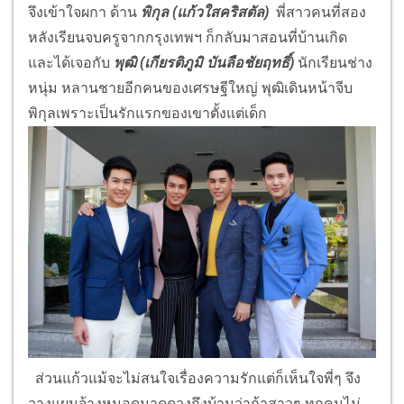
จึงเข้าใจผกา ด้าน
พิกุล (แก้วใสคริสตัล)
พี่สาวคนที่สอง
หลังเรียนจบครูจากกรุงเทพฯ ก็กลับมาสอนที่บ้านเกิด
และได้เจอกับ
พุฒิ (เกียรติภูมิ บันลือชัยฤทธิ์)
นักเรียนช่าง
หนุ่ม หลานชายอีกคนของเศรษฐีใหญ่ พุฒิเดินหน้าจีบ
พิกุลเพราะเป็นรักแรกของเขาตั้งแต่เด็ก
ส่วนแก้วแม้จะไม่สนใจเรื่องความรักแต่ก็เห็นใจพี่ๆ จึง
วางแผนจ้างหมอดูมาดูดวงถึงบ้านว่าถ้าสาวๆ ทุกคนไม่