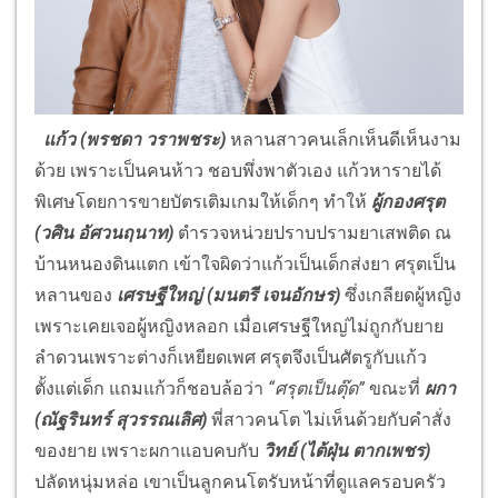
แก้ว (พรชดา วราพชระ)
หลานสาวคนเล็กเห็นดีเห็นงาม
ด้วย เพราะเป็นคนห้าว ชอบพึ่งพาตัวเอง แก้วหารายได้
พิเศษโดยการขายบัตรเติมเกมให้เด็กๆ ทำให้
ผู้กองศรุต
(วศิน อัศวนฤนาท)
ตำรวจหน่วยปราบปรามยาเสพติด ณ
บ้านหนองดินแตก เข้าใจผิดว่าแก้วเป็นเด็กส่งยา ศรุตเป็น
หลานของ
เศรษฐีใหญ่ (มนตรี เจนอักษร)
ซึ่งเกลียดผู้หญิง
เพราะเคยเจอผู้หญิงหลอก เมื่อเศรษฐีใหญ่ไม่ถูกกับยาย
ลำดวนเพราะต่างก็เหยียดเพศ ศรุตจึงเป็นศัตรูกับแก้ว
ตั้งแต่เด็ก แถมแก้วก็ชอบล้อว่า
“ศรุตเป็นตุ๊ด”
ขณะที่
ผกา
(ณัฐรินทร์ สุวรรณเลิศ)
พี่สาวคนโต ไม่เห็นด้วยกับคำสั่ง
ของยาย เพราะผกาแอบคบกับ
วิทย์ (ไต้ฝุ่น ตากเพชร)
ปลัดหนุ่มหล่อ เขาเป็นลูกคนโตรับหน้าที่ดูแลครอบครัว