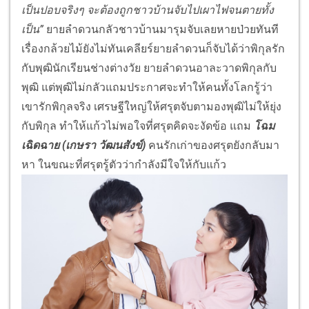
เป็นปอบจริงๆ จะต้องถูกชาวบ้านจับไปเผาไฟจนตายทั้ง
เป็น”
ยายลำดวนกลัวชาวบ้านมารุมจับเลยหายป่วยทันที
เรื่องกล้วยไม้ยังไม่ทันเคลียร์ยายลำดวนก็จับได้ว่าพิกุลรัก
กับพุฒินักเรียนช่างต่างวัย ยายลำดวนอาละวาดพิกุลกับ
พุฒิ แต่พุฒิไม่กลัวแถมประกาศจะทำให้คนทั้งโลกรู้ว่า
เขารักพิกุลจริง เศรษฐีใหญ่ให้ศรุตจับตามองพุฒิไม่ให้ยุ่ง
กับพิกุล ทำให้แก้วไม่พอใจที่ศรุตคิดจะงัดข้อ แถม
โฉม
เฉิดฉาย (เกษรา วัฒนสังข์)
คนรักเก่าของศรุตยังกลับมา
หา ในขณะที่ศรุตรู้ตัวว่ากำลังมีใจให้กับแก้ว