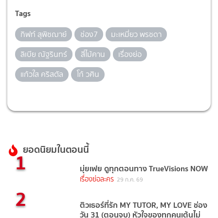
Tags
กิฟท์ สุพิชฌาย์
ช่อง7
มะเหมี่ยว พรชดา
ลิเบีย ณัฐรินทร์
สี่ไม้คาน
เรื่องย่อ
แก้วใส คริสตัล
โก้ วศิน
ยอดนิยมในตอนนี้
1
มุ่ยเฟย ดูทุกตอนทาง TrueVisions NOW
เรื่องย่อละคร
29 ก.ค. 69
2
ติวเธอร์ที่รัก MY TUTOR, MY LOVE ช่อง
วัน 31 (ตอนจบ) หัวใจของทุกคนเต้นไม่