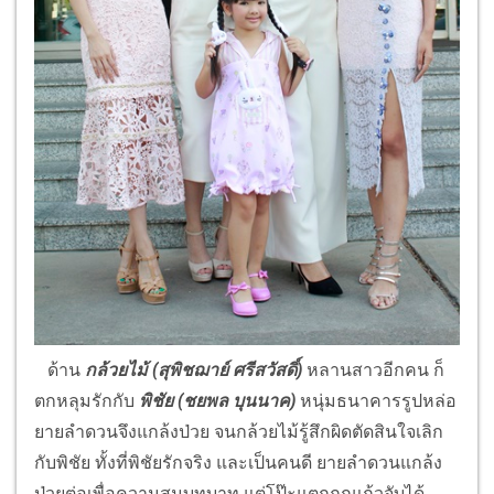
ด้าน
กล้วยไม้ (สุพิชฌาย์ ศรีสวัสดิ์)
หลานสาวอีกคน ก็
ตกหลุมรักกับ
พิชัย (ชยพล บุนนาค)
หนุ่มธนาคารรูปหล่อ
ยายลำดวนจึงแกล้งป่วย จนกล้วยไม้รู้สึกผิดตัดสินใจเลิก
กับพิชัย ทั้งที่พิชัยรักจริง และเป็นคนดี ยายลำดวนแกล้ง
ป่วยต่อเพื่อความสมบทบาท แต่โป๊ะแตกถูกแก้วจับได้