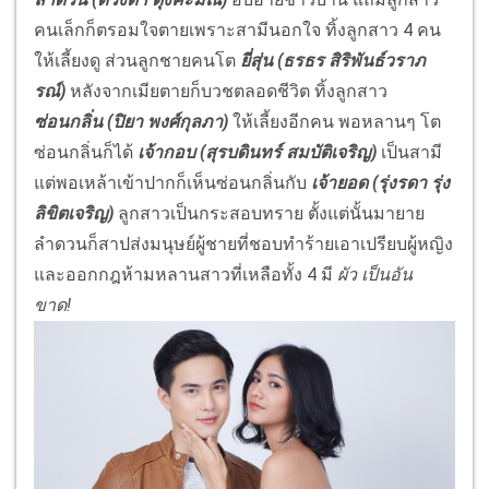
คนเล็กก็ตรอมใจตายเพราะสามีนอกใจ ทิ้งลูกสาว 4 คน
ให้เลี้ยงดู ส่วนลูกชายคนโต
ยี่สุ่น (ธรธร สิริพันธ์วราภ
รณ์)
หลังจากเมียตายก็บวชตลอดชีวิต ทิ้งลูกสาว
ซ่อนกลิ่น (ปิยา พงศ์กุลภา)
ให้เลี้ยงอีกคน พอหลานๆ โต
ซ่อนกลิ่นก็ได้
เจ้ากอบ (สุรบดินทร์ สมบัติเจริญ)
เป็นสามี
แต่พอเหล้าเข้าปากก็เห็นซ่อนกลิ่นกับ
เจ้ายอด (รุ่งรดา รุ่ง
ลิขิตเจริญ)
ลูกสาวเป็นกระสอบทราย ตั้งแต่นั้นมายาย
ลำดวนก็สาปส่งมนุษย์ผู้ชายที่ชอบทำร้ายเอาเปรียบผู้หญิง
และออกกฎห้ามหลานสาวที่เหลือทั้ง 4 มี
ผัว เป็นอัน
ขาด
!