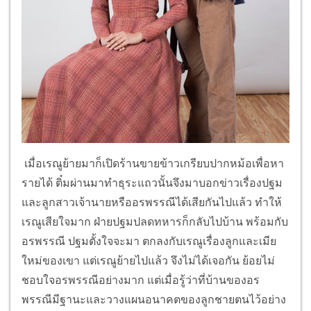
เมื่อเรณูย้ายมาก็เปิดร้านขายข้าวเกรียบปากหม้อเพื่อหา
รายได้ ติ๋มผ่านมาทำธุระแถวนั้นจึงมาบอกข่าวเรื่องปฐม
และลูกสาวเจ้านายหรืออรพรรณีได้เสียกันไปแล้ว ทำให้
เรณูเสียใจมาก ฝ่ายปฐมปลดทหารก็กลับไปบ้าน พร้อมกับ
อรพรรณี ปฐมตั้งใจจะมา ตกลงกับเรณูเรื่องลูกและเมีย
ใหม่ของเขา แต่เรณูย้ายไปแล้ว จึงไม่ได้เจอกัน ย้อยไม่
ชอบใจอรพรรณีอย่างมาก แต่เมื่อรู้ว่าที่บ้านของอร
พรรณีมีฐานะและวางแผนอนาคตของลูกชายตนไว้อย่าง