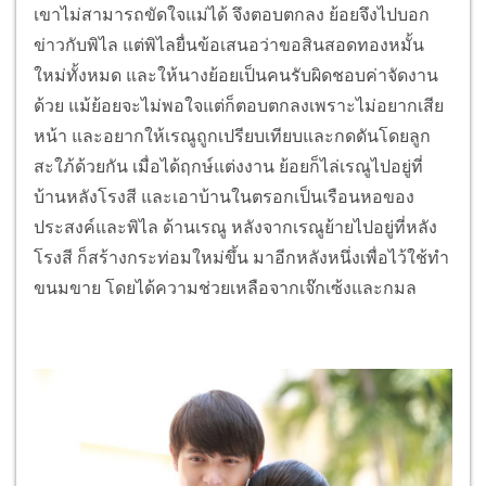
เขาไม่สามารถขัดใจแม่ได้ จึงตอบตกลง ย้อยจึงไปบอก
ข่าวกับพิไล แต่พิไลยื่นข้อเสนอว่าขอสินสอดทองหมั้น
ใหม่ทั้งหมด และให้นางย้อยเป็นคนรับผิดชอบค่าจัดงาน
ด้วย แม้ย้อยจะไม่พอใจแต่ก็ตอบตกลงเพราะไม่อยากเสีย
หน้า และอยากให้เรณูถูกเปรียบเทียบและกดดันโดยลูก
สะใภ้ด้วยกัน เมื่อได้ฤกษ์แต่งงาน ย้อยก็ไล่เรณูไปอยู่ที่
บ้านหลังโรงสี และเอาบ้านในตรอกเป็นเรือนหอของ
ประสงค์และพิไล ด้านเรณู หลังจากเรณูย้ายไปอยู่ที่หลัง
โรงสี ก็สร้างกระท่อมใหม่ขึ้น มาอีกหลังหนึ่งเพื่อไว้ใช้ทำ
ขนมขาย โดยได้ความช่วยเหลือจากเจ๊กเซ้งและกมล