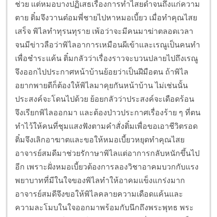
ช่วย แต่หมอบางปฏิเสธเรื่องการทำไสยดำจนถึงแก่ความ
ตาย ติ๋มจึงวานต๋อมพี่ชายไปหาหมอเบี้ยว เมื่อทำคุณไสย
เสร็จ พิไลทำทุรนทุราย เพ้อว่าจะมีคนมาฆ่าตลอดเวลา
จนมีข่าวลือว่าพิไลอาการเหมือนผีเข้าและเรณูเป็นคนทำ
เพื่อชำระแค้น ติ๋มกลัวว่าเรื่องราวจะบวนปลายไปถึงเรณู
จึงออกไปประกาศหน้าบ้านย้อยว่าเป็นฝีมือตน ถ้าพิไล
อยากพายดีก็ต้องให้พิไลมาคุยกันหน้าบ้าน ไม่เช่นนั้น
ประสงค์จะโดนไปด้วย ย้อยกลัวว่าประสงค์จะเดือดร้อน
จึงเรียกพิไลออกมา และต้องป่าวประกาศเรื่องร้าย ๆ ที่ตน
ทำไว้ให้คนที่ชุมแสงฟังตามคำสั่งติ๋มเพื่อขอเอาชีวิตรอด
ติ๋มจึงเลิกอาฆาตและขอให้หมอเบี้ยวหยุดทำคุณไสย
อาจารย์สมดีมาช่วยรักาษาพิไลแต่อาการกลับหนักขึ้นไป
อีก เพราะฝั่งหมอเบี้ยวต้องการลองวิชาอาคมบวกกับแรง
พยาบาทที่มีในใจของพิไลทำให้อาคมแข็งแกร่งมาก
อาจารย์สมดีจึงขอให้พิไลคลายความเดือดแค้นและ
ความละโมบในใจออกมาพร้อมกับนึกถึงพระพุทธ พระ