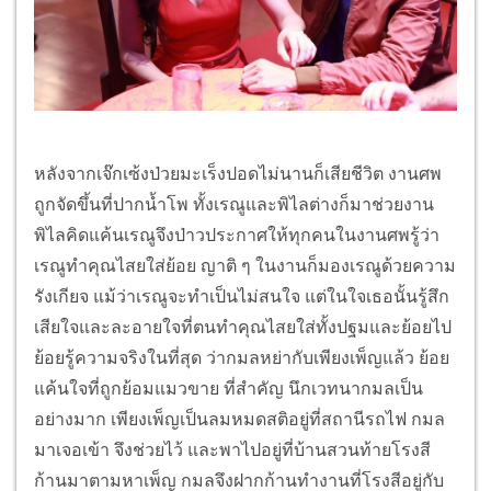
หลังจากเจ๊กเซ้งป่วยมะเร็งปอดไม่นานก็เสียชีวิต งานศพ
ถูกจัดขึ้นที่ปากน้ำโพ ทั้งเรณูและพิไลต่างก็มาช่วยงาน
พิไลคิดแค้นเรณูจึงป่าวประกาศให้ทุกคนในงานศพรู้ว่า
เรณูทำคุณไสยใส่ย้อย ญาติ ๆ ในงานก็มองเรณูด้วยความ
รังเกียจ แม้ว่าเรณูจะทำเป็นไม่สนใจ แต่ในใจเธอนั้นรู้สึก
เสียใจและละอายใจที่ตนทำคุณไสยใส่ทั้งปฐมและย้อยไป
ย้อยรู้ความจริงในที่สุด ว่ากมลหย่ากับเพียงเพ็ญแล้ว ย้อย
แค้นใจที่ถูกย้อมแมวขาย ที่สำคัญ นึกเวทนากมลเป็น
อย่างมาก เพียงเพ็ญเป็นลมหมดสติอยู่ที่สถานีรถไฟ กมล
มาเจอเข้า จึงช่วยไว้ และพาไปอยู่ที่บ้านสวนท้ายโรงสี
ก้านมาตามหาเพ็ญ กมลจึงฝากก้านทำงานที่โรงสีอยู่กับ