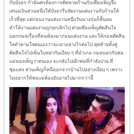
กับบังอร กำนันศรต้องการตัดขาดก้านกับเพียงเพ็ญจึง
เสนอเงินส่วนหนึ่งให้บังอรรีบจัดงานแต่งงานกับก้านให้
เร็วที่สุด แต่ก่อนงานแต่งงานหนึ่งวันนางกุ่นก็สิ้นลม
ทำให้งานแต่งงานถูกยกเลิกไป ฝ่ายเพียงเพ็ญตัดสินใจ
บอกกมลเรื่องที่คนท้องมาก่อนแต่งงาน และให้กมลตัดสิน
ใจทำตามใจตนเองว่าจะเอาอย่างไรต่อไป สุดท้ายทั้งคู่
ตัดสินใจไปเซ็นใบหย่ากันเงียบ ๆ ที่อำเภอ กมลบอกกับพ่อ
แม่ของเพ็ญว่าตนเอง จะกลับไปเฝ้าพ่อที่กำลังป่วย ที่
ชุมแสง ส่วนเพ็ญก็หนีออกจากบ้านไปอย่างเงียบ ๆ เพราะ
ไม่อยากให้พ่อแม่ต้องอับอายไปมากกว่านี้