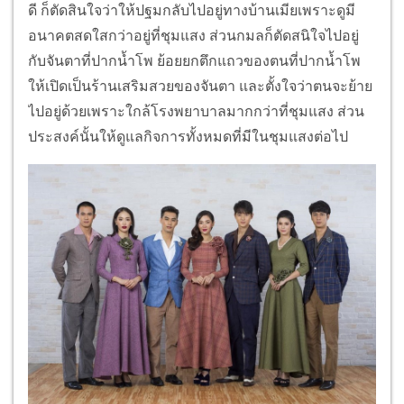
ดี ก็ตัดสินใจว่าให้ปฐมกลับไปอยู่ทางบ้านเมียเพราะดูมี
อนาคตสดใสกว่าอยู่ที่ชุมแสง ส่วนกมลก็ตัดสนิใจไปอยู่
กับจันตาที่ปากน้ำโพ ย้อยยกตึกแถวของตนที่ปากน้ำโพ
ให้เปิดเป็นร้านเสริมสวยของจันตา และตั้งใจว่าตนจะย้าย
ไปอยู่ด้วยเพราะใกล้โรงพยาบาลมากกว่าที่ชุมแสง ส่วน
ประสงค์นั้นให้ดูแลกิจการทั้งหมดที่มีในชุมแสงต่อไป