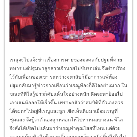
เรณูจะไปแจ้งข่าวเรื่องการตายของมงคลกับปฐมที่ค่าย
ทหาร แต่ปฐมพาลูกสาวเจ้านายไปขับรถเล่น จึงฝากเรื่อง
ไว้กับเพื่อนของเขา ระหว่างจะกลับก็มีอาการแพ้ท้อง
ปฐมกลับมารู้ข่าวจากเพื่อนว่าเรณูท้องก็ดีใจอย่างมาก ใน
ขณะที่พิไลรู้ข่าวก็คับแค้นใจอย่างหนัก คิดจะพาย้อยไป
เอาเสน่ห์ออกให้เร็วขึ้น เพราะกลัวว่าสมบัติที่ตัวเองควร
ได้จะตกไปอยู่ที่เรณูและลูก เชิดเห็นติ๋มมาเยี่ยมเรณูที่
ชุมแสง จึงรู้ว่าตัวเองถูกหลอกให้ไปหาหมอบางแน่ พิไล
จึงสั่งให้เชิดไปแค้นมาว่าเรณูทำคุณไสยที่ไหน แต่ด้วย
ความแค้นเชิดจึงซ้อมจนติ๋มจนบาดเจ็บสาหัส ติ๋มจึงรีบไป