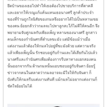
ยึดบ้านของเธอไปทำให้เธอต้องไปขายบริการที่ตาคลี
และอยากให้เรณูแก้แค้นแทนเธอนางศรี ลูกค้าประจำ
ของที่ร้านถูกใจนิสัยของกมลจึงอยากได้ไปเป็นหลานเขย
ของตน ย้อยกลัวว่ากมลจะไปหาลูกสะใภ้ไม่ดีให้คนอีก จึง
พยายามจับคู่กมลกับเพียงเพ็ญ หลานของนางศรี ลูกสาว
คนเล็กของกำนันศรที่ตำบลฆะมัง แต่มีข้อแม้ว่าเมื่อ
แต่งงานแล้วต้องให้กมลไปอยู่ที่ฆะมังด้วย แต่ความจริง
แล้วเพียงเพ็ญนั้น รักชอบอยู่กับก้านและได้เสียกันไปแล้ว
นางศรีและกำนันศรเพียงต้องการรีบหาทางแยกสองคน
นั้นออกจากกัน ด้านกมลนั้นแอบชอบอยู่กับจันตา ย้อยรู้
ข่าวจากคนในตลาดว่ากมลอาจจะมีใจให้กับจันตา ก็
บังคับให้กมลรีบแต่งงานทันที แม้กมลไม่อยากแต่งงานก็
ขัดใจย้อยไม่ได้