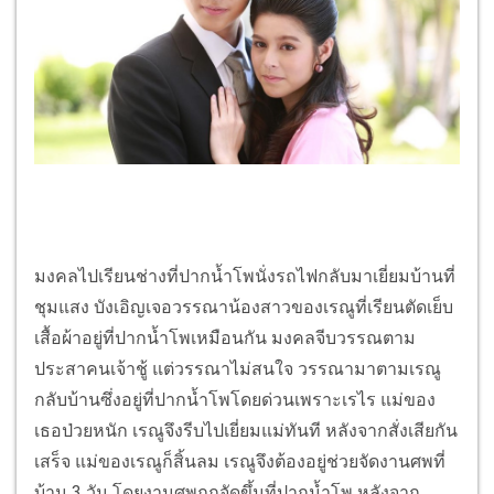
มงคลไปเรียนช่างที่ปากน้ำโพนั่งรถไฟกลับมาเยี่ยมบ้านที่
ชุมแสง บังเอิญเจอวรรณาน้องสาวของเรณูที่เรียนตัดเย็บ
เสื้อผ้าอยู่ที่ปากน้ำโพเหมือนกัน มงคลจีบวรรณตาม
ประสาคนเจ้าชู้ แต่วรรณาไม่สนใจ วรรณามาตามเรณู
กลับบ้านซึ่งอยู่ที่ปากน้ำโพโดยด่วนเพราะเรไร แม่ของ
เธอป่วยหนัก เรณูจึงรีบไปเยี่ยมแม่ทันที หลังจากสั่งเสียกัน
เสร็จ แม่ของเรณูก็สิ้นลม เรณูจึงต้องอยู่ช่วยจัดงานศพที่
บ้าน 3 วัน โดยงานศพถูกจัดขึ้นที่ปากน้ำโพ หลังจาก