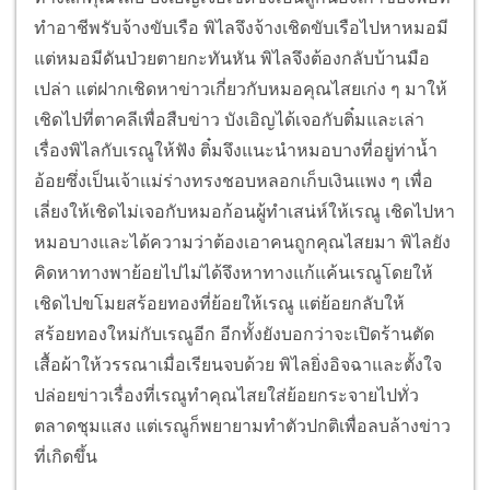
ทำอาชีพรับจ้างขับเรือ พิไลจึงจ้างเชิดขับเรือไปหาหมอมี
แต่หมอมีดันป่วยตายกะทันหัน พิไลจึงต้องกลับบ้านมือ
เปล่า แต่ฝากเชิดหาข่าวเกี่ยวกับหมอคุณไสยเก่ง ๆ มาให้
เชิดไปที่ตาคลีเพื่อสืบข่าว บังเอิญได้เจอกับติ๋มและเล่า
เรื่องพิไลกับเรณูให้ฟัง ติ๋มจึงแนะนำหมอบางที่อยู่ท่าน้ำ
อ้อยซึ่งเป็นเจ้าแม่ร่างทรงชอบหลอกเก็บเงินแพง ๆ เพื่อ
เลี่ยงให้เชิดไม่เจอกับหมอก้อนผู้ทำเสน่ห์ให้เรณู เชิดไปหา
หมอบางและได้ความว่าต้องเอาคนถูกคุณไสยมา พิไลยัง
คิดหาทางพาย้อยไปไม่ได้จึงหาทางแก้แค้นเรณูโดยให้
เชิดไปขโมยสร้อยทองที่ย้อยให้เรณู แต่ย้อยกลับให้
สร้อยทองใหม่กับเรณูอีก อีกทั้งยังบอกว่าจะเปิดร้านตัด
เสื้อผ้าให้วรรณาเมื่อเรียนจบด้วย พิไลยิ่งอิจฉาและตั้งใจ
ปล่อยข่าวเรื่องที่เรณูทำคุณไสยใส่ย้อยกระจายไปทั่ว
ตลาดชุมแสง แต่เรณูก็พยายามทำตัวปกติเพื่อลบล้างข่าว
ที่เกิดขึ้น