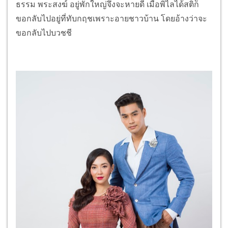
ธรรม พระสงฆ์ อยู่พักใหญ่จึงจะหายดี เมื่อพิไลได้สติก็
ขอกลับไปอยู่ที่ทับกฤชเพราะอายชาวบ้าน โดยอ้างว่าจะ
ขอกลับไปบวชชี