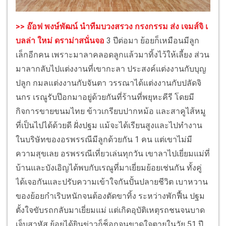
>> อ๊อฟ พงษ์พัฒน์ นำทีมบวงสรวง กรงกรรม ส่ง เจมส์จิ เ
บลล่า ใหม่ ดราม่าสนั่นจอ
3 ปีต่อมา ย้อยก็เหมือนมีลูก
เล็กอีกคน เพราะมาลาคลอดลูกแล้วมาทิ้งไว้ให้เลี้ยง ส่วน
มาลากลับไปแต่งงานที่เขากะลา ประสงค์แต่งงานกับบุญ
ปลูก กมลแต่งงานกับจันตา วรรณาได้แต่งงานกับปลัดจิ
นกร เรณูรับป๊อกมาอยู่ด้วยกันที่ร้านที่พยุหะคีรี โดยมี
กิจการขายขนมไทย ข้าวเกรียบปากหม้อ และสาคูไส้หมู
ที่เป็นไปได้ด้วยดี ฝั่งปฐม แม้จะได้เรียนสูงและไปทำงาน
ในบริษัทของอรพรรณีมีลูกด้วยกัน 1 คน แต่เขาไม่มี
ความสุขเลย อรพรรณีเที่ยวเล่นทุกวัน เขาลาไปเยี่ยมแม่ที่
บ้านและบังเอิญได้พบกับเรณูที่มาเยี่ยมย้อยเช่นกัน ทั้งคู่
ได้เจอกันและปรับความเข้าใจกันปั้นปลายชีวิต เบาหวาน
ของย้อยกำเริบหนักจนต้องตัดขาทิ้ง ระหว่างพักฟื้น ปฐม
ตั้งใจขับรถกลับมาเยี่ยมแม่ แต่เกิดอุบัติเหตุรถชนจนบาด
เจ็บสาหัส ย้อยได้ยินข่าวก็ช็อกจนขาดใจตายในวัย 51 ปี