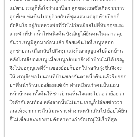
แม่ตาย เรณูก็ตั้งใจว่าเอาป๊อก ลูกของเธอซึ่งเกิดจากการ
ถูกพี่เขยข่มขืนไปอยู่ด้วยกันที่ชุมแสง แต่สุดท้ายป๊อกก็
ตัดสินใจ อยู่กับหลวงพ่อที่วัดไปก่อนย้อยไปที่ทับกฤชและ
แวะพักที่ปากน้ำโพหนึ่งคืน บังเอิญได้ยินคนในตลาดคุย
กันว่าเรณูมีลูกมาก่อนแล้ว ย้อยแค้นใจที่เรณูหลอก
ลูกชายตน เมื่อกลับไปถึงชุมแสงก็เอากุญแจไปล็อกบ้าน
หลังโรงสีของเรณู เมื่อเรณูกลับมาจึงเข้าบ้านไม่ได้ เรณู
จึงไปขอกุญแจที่ร้านของย้อยก็บอกให้รอวันรุ่งขึ้นจึงจะ
ให้ เรณูจึงขอไปนอนที่บ้านของจันตาหนึ่งคืน แล้วรีบออก
มาที่หน้าร้านของย้อยแต่เช้า ทำเหมือนว่าคนนั้นนอน
หน้าบ้านมาทั้งคืนให้ชาวบ้านเห็นใจและไปต่อว่าย้อยว่า
ใจดำกับคนท้อง หลังจากนั้นไม่นาน เรณูก็ปล่อยข่าวว่า
ตนแท้งจากการลื่นล้มเพราะทำงานหนักเกินไป ย้อยได้ยิน
ก็ไม่เชื่อและพยายามคิดหาทางกำจัดเรณูให้เร็วที่สุด