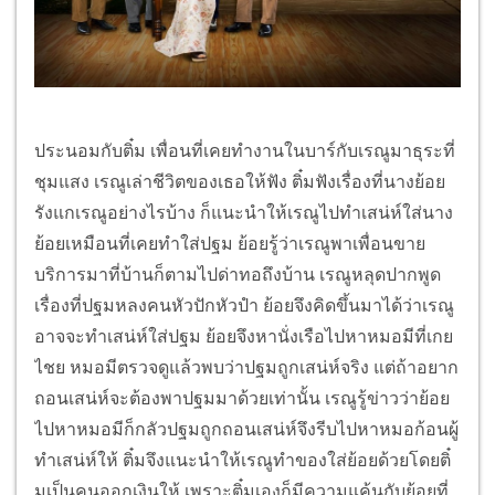
ประนอมกับติ๋ม เพื่อนที่เคยทำงานในบาร์กับเรณูมาธุระที่
ชุมแสง เรณูเล่าชีวิตของเธอให้ฟัง ติ๋มฟังเรื่องที่นางย้อย
รังแกเรณูอย่างไรบ้าง ก็แนะนำให้เรณูไปทำเสน่ห์ใส่นาง
ย้อยเหมือนที่เคยทำใส่ปฐม ย้อยรู้ว่าเรณูพาเพื่อนขาย
บริการมาที่บ้านก็ตามไปด่าทอถึงบ้าน เรณูหลุดปากพูด
เรื่องที่ปฐมหลงคนหัวปักหัวปำ ย้อยจึงคิดขึ้นมาได้ว่าเรณู
อาจจะทำเสน่ห์ใส่ปฐม ย้อยจึงหานั่งเรือไปหาหมอมีที่เกย
ไชย หมอมีตรวจดูแล้วพบว่าปฐมถูกเสน่ห์จริง แต่ถ้าอยาก
ถอนเสน่ห์จะต้องพาปฐมมาด้วยเท่านั้น เรณูรู้ข่าวว่าย้อย
ไปหาหมอมีก็กลัวปฐมถูกถอนเสน่ห์จึงรีบไปหาหมอก้อนผู้
ทำเสน่ห์ให้ ติ๋มจึงแนะนำให้เรณูทำของใส่ย้อยด้วยโดยติ๋
มเป็นคนออกเงินให้ เพราะติ๋มเองก็มีความแค้นกับย้อยที่