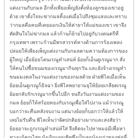
แต่งงานกับกมล อีกทั้งเพียงเพ็ญยังตั้งท้องลูกของเขาอยู่
ด้วย เขาตั้งใจจะฆ่ากมลทิ้งแต่เมื่อไปถึงชุมแสงและทราบ
ว่ากมลคือคนที่เคยออกเงินให้ค่ายาให้แม่ของเขา เขาจึง
ตัดสินใจไม่ฆ่ากมล แล้วก้านก็ย้ายไปอยู่กับวงดนตรีที่
กรุงเทพฯ เพราะก้านมีพรสวรรค์ทางด้านการร้องเพลง
ปล่อยให้เพียงเพ็ญแต่งงานกับกมลตามความต้องการของ
ผู้ใหญ่ เมื่อย้อยโดนเรณูทำเสน่ห์ ย้อยก็เอ็นดูเรณูมาก สั่ง
ให้คนไปซื้อขนมของเรณูมากินทุกวัน และยังจ้างเรณูทำ
ขนมมงคลในงานแต่งงานของกมลด้วย ฝ่ายพิไลเมื่อเห็น
ย้อยเอ็นดูเรณูก็อิจฉา ยิ่งพิไลพยายามยุให้ย้อยเกลียดเรณู
ย้อยกลับรักเรณูมากขึ้นไปอีก จนถึงวันงานแต่งงานของ
กมล ย้อยก็ให้สร้อยทองกับเรณูเพื่อใส่ไปงาน แม้ว่าเรณู
บอกว่าจะคืนหลังจบงาน แต่นางย้อยก็บอกว่าให้แล้วให้
เลยไม่รับคืน พิไลเห็นว่าผิดปกติอย่างมากและสงสัยว่า
ย้อยอาจะถูกเรณูทำเสน่ห์ใส่ จึงคิดจะไปหาหมอมีเพื่อหา
ทางแก้คุณไสย บังเอิญเจอเชิดซึ่งเป็นลูกน้องเก่าของพ่อที่