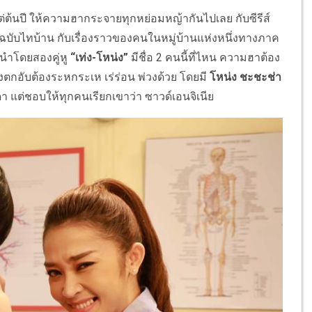
ต่ต้นปี ให้ความฮากระจายทุกหย่อมหญ้ากันไปเลย กับซีรีส์
รีส์ฉบับไทบ้าน กับเรื่องราวของคนในหมู่บ้านแห่งหนึ่งทางภาค
 นำโดยสองคู่หู
“เท่ง-โหน่ง”
มีชื่อ 2 คนนี้ที่ไหน ความฮาต้อง
ตกอับต้องระหกระเห เร่ร่อน พ่วงด้วย โดยมี
โหน่ง ชะชะช่า
ดา แต่ชอบให้ทุกคนเรียกเขาว่า ซาวด์เอนจิเนีย