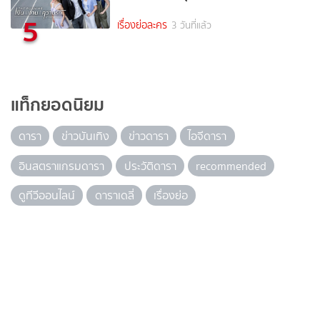
5
เรื่องย่อละคร
3 วันที่แล้ว
แท็กยอดนิยม
ดารา
ข่าวบันเทิง
ข่าวดารา
ไอจีดารา
อินสตราแกรมดารา
ประวัติดารา
recommended
ดูทีวีออนไลน์
ดาราเดลี่
เรื่องย่อ