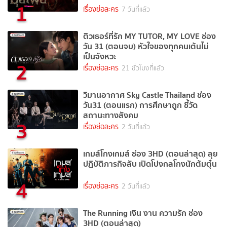
1
เรื่องย่อละคร
7 วันที่แล้ว
ติวเธอร์ที่รัก MY TUTOR, MY LOVE ช่อง
วัน 31 (ตอนจบ) หัวใจของทุกคนเต้นไม่
เป็นจังหวะ
2
เรื่องย่อละคร
21 ชั่วโมงที่แล้ว
วิมานอากาศ Sky Castle Thailand ช่อง
วัน31 (ตอนแรก) การศึกษาถูก ชี้วัด
สถานะทางสังคม
3
เรื่องย่อละคร
2 วันที่แล้ว
เกมส์โกงเกมส์ ช่อง 3HD (ตอนล่าสุด) ลุย
ปฏิบัติภารกิจลับ เปิดโปงกลโกงนักต้มตุ๋น
4
เรื่องย่อละคร
2 วันที่แล้ว
The Running เงิน งาน ความรัก ช่อง
3HD (ตอนล่าสุด)