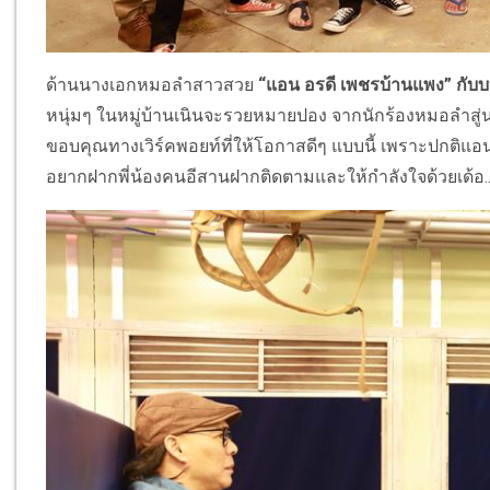
ด้านนางเอกหมอลำสาวสวย
“แอน อรดี เพชรบ้านแพง” กั
หนุ่มๆ ในหมู่บ้านเนินจะรวยหมายปอง จากนักร้องหมอลำสู่นา
ขอบคุณทางเวิร์คพอยท์ที่ให้โอกาสดีๆ แบบนี้ เพราะปกติแอนแ
อยากฝากพี่น้องคนอีสานฝากติดตามและให้กำลังใจด้วยเด้อ..