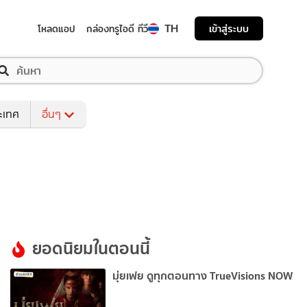
TH
เข้าสู่ระบบ
โหลดแอป
กล่องทรูไอดี ทีวี
ระเทศ
อื่นๆ
ยอดนิยมในตอนนี้
มุ่ยเฟย ดูทุกตอนทาง TrueVisions NOW