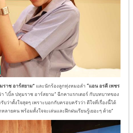
ปทุมราช อาร์สยาม”
และนักร้องลูกทุ่งหมอลำ
“แอน อรดี เพชร
กได้ว่า “เบิ้ล ปทุมราช อาร์สยาม” ฉีกคาแรกเตอร์ กับบทบาทของ
มรับว่าตั้งใจสุดๆ เพราะบอกกับครอบครัวว่า ดีใจที่เรื่องนี้ได้
กหลายคน พร้อมตั้งใจจะเล่นและฝึกฝนเรียนรู้เยอะๆ ด้วย”