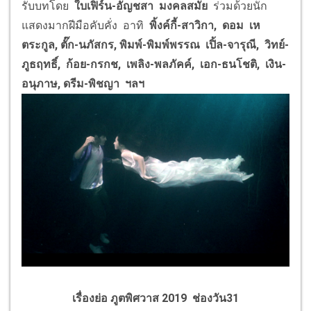
รับบทโดย
ใบเฟิร์น-อัญชสา มงคลสมัย
ร่วมด้วยนัก
แสดงมากฝีมือคับคั่ง อาทิ
พิ้งค์กี้-สาวิกา, ดอม เห
ตระกูล, ตั๊ก-นภัสกร, พิมพ์-พิมพ์พรรณ เปิ้ล-จารุณี, วิทย์-
ภูธฤทธิ์, ก้อย-กรกช, เพลิง-พลภัคค์, เอก-ธนโชติ, เงิน-
อนุภาษ, ดรีม-พิชญา ฯลฯ
เรื่องย่อ ภูตพิศวาส 2019 ช่องวัน31