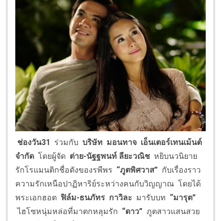
ช่อง
วัน
31
ร่วมกับ
บริษัท มอนทาจ เอ็นเตอร์เทนเม้นต์
จำกัด
โดยผู้จัด
ต่าย-นัฐฐพนท์ ลียะวณิช
หยิบนวนิยาย
รักโรแมนติกชื่อดังของรพีพร
“
ภูตพิศวาส
”
กับเรื่องราว
ความรักเหนือปาฏิหาริย์ระหว่างคนกับวิญญาณ โดยได้
พระเอกฮอต
ฟิล์ม-ธนภัทร กาวิละ
มารับบท
“
มารุต
”
ไฮโซหนุ่มหล่อที่มาตกหลุมรัก
“
ดาว
”
ภูตสาวแสนสวย