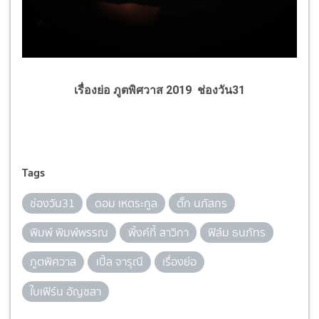
เรื่องย่อ ภูตพิศวาส 2019 ช่องวัน31
Tags
ช่องวัน31
ดอม เหตระกูล
ตั๊ก นภัสกร
พิมพ์ พิมพ์พรรณ
พิ้งค์กี้ สาวิกา
ฟิล์ม ธนภัทร
ภูตพิศวาส
เปิ้ล จารุณี
เรื่องย่อ
ใบเฟิร์น อัญชสา