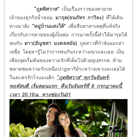
“
ภูตพิศวาส
”
เป็นเรื่องราวของทายาท
เจ้าของธุรกิจน้ำหอม
มารุต(ธนภัทร กาวิละ)
ที่ได้เดิน
ทางมายัง
“หมู่บ้านแสงใต้”
เพื่อสืบหาสาเหตุที่แท้จริง
เกี่ยวกับการตายของผู้เป็นพ่อ การมาครั้งนี้ทำให้มารุตได้
พบกับ
ดาว(อัญชสา มงคลสมัย)
ภูตสาวที่กำลังออกล่า
เหยื่อ โดยหารู้ไม่ว่าการพบกันระหว่างเขาและเธอ เป็น
เพียงจุดเริ่มต้นของความรักที่เต็มไปด้วยอุปสรรค...ห้าม
พลาดชมความรักเหนือปาฏหาริย์ระหว่างเขาและเธอได้
ในละครรักโรแมนติก
“
ภูตพิศวาส
”
ทุกวันจันทร์-
พฤหัสบดี เริ่มตอนแรก คืนวันจันทร์ที่ 8 กรกฎาคมนี้
เวลา 20.10น. ทางช่องวัน31