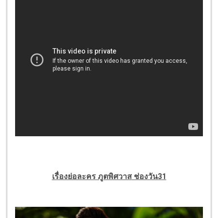
เรื่องย่อละคร ภูตพิศวาส
ช่องวัน31