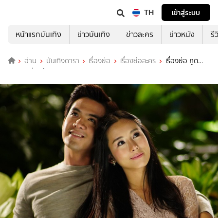
TH
เข้าสู่ระบบ
หน้าแรกบันเทิง
ข่าวบันเทิง
ข่าวละคร
ข่าวหนัง
รี
อ่าน
บันเทิงดารา
เรื่องย่อ
เรื่องย่อละคร
เรื่องย่อ ภูต
พิศวาส ช่องวัน31