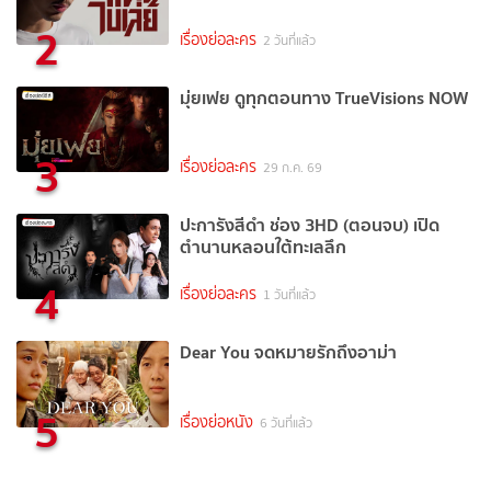
2
เรื่องย่อละคร
2 วันที่แล้ว
มุ่ยเฟย ดูทุกตอนทาง TrueVisions NOW
3
เรื่องย่อละคร
29 ก.ค. 69
ปะการังสีดำ ช่อง 3HD (ตอนจบ) เปิด
ตำนานหลอนใต้ทะเลลึก
4
เรื่องย่อละคร
1 วันที่แล้ว
Dear You จดหมายรักถึงอาม่า
5
เรื่องย่อหนัง
6 วันที่แล้ว