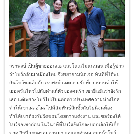
วราพงษ์ เป็นผู้ชายอ่อนแอ และโลเลไม่แน่นอน เมื่อรู้ข่าว
ว่าโบว์กลับมาเมืองไทย จึงพยายามนัดเจอ ทันทีที่ได้พบ
กันโบว์ขอเลิกกับวราพงษ์ แต่ความรักที่ยาวนานทำให้
เธอหวั่นไหวไปกับคำแก้ตัวของคนรัก เขายืนยันว่ายังรัก
เธอ แต่เพราะโบว์ไปเรียนต่อต่างประเทศความห่างไกล
ทำให้เขาเผลอไผลไปมีสัมพันธ์ลึกซึ้งกับวิธนีจนท้อง
ทำให้เขาต้องรับผิดชอบโดยการแต่งงาน และขอร้องให้
โบว์รอเขาก่อน ในวินาทีที่โบว์แข็งใจจะบอกเลิกให้เด็ด
ขาด วิธนีสะกดรอยตามมาเจอและด่าทอ ตบหน้าโบว์