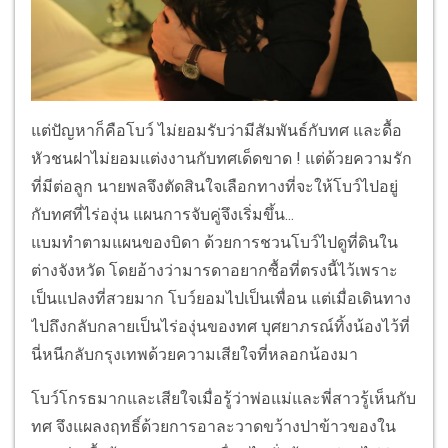
แต่ปัญหาก็คือโบว์ ไม่ยอมรับว่ามีสัมพันธ์กับทศ และดื้อ
หัวชนฝาไม่ยอมแต่งงานกับทศเด็ดขาด ! แต่ด้วยความรัก
ที่มีต่อลูก นายพลจึงตัดสินใจเลือกทางที่จะให้โบว์ไปอยู่
กับทศที่ไร่องุ่น แผนการจับคู่จึงเริ่มขึ้น...
แบมทำตามแผนของบิดา ด้วยการชวนโบว์ไปดูที่ดินใน
ต่างจังหวัด โดยอ้างว่ามารดาอยากซื้อที่ตรงนี้ไว้เพราะ
เป็นแปลงที่สวยมาก โบว์ยอมไปเป็นเพื่อน แต่เมื่อเดินทาง
ไปถึงกลับกลายเป็นไร่องุ่นของทศ บุศยาภรณ์ทิ้งน้องไว้ที่
นี่หนีกลับกรุงเทพด้วยความเสียใจที่หลอกน้องมา
โบว์โกรธมากและเสียใจเมื่อรู้ว่าพ่อแม่และพี่สาวรู้เห็นกับ
ทศ จึงแผลงฤทธิ์ด้วยการอาละวาดขว้างปาข้าวของใน