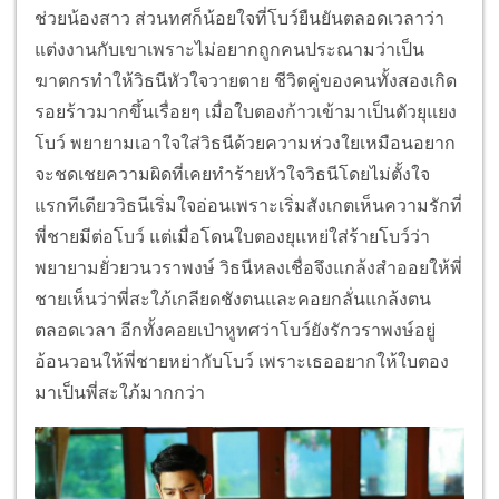
ช่วยน้องสาว ส่วนทศก็น้อยใจที่โบว์ยืนยันตลอดเวลาว่า
แต่งงานกับเขาเพราะไม่อยากถูกคนประณามว่าเป็น
ฆาตกรทำให้วิธนีหัวใจวายตาย ชีวิตคู่ของคนทั้งสองเกิด
รอยร้าวมากขึ้นเรื่อยๆ เมื่อใบตองก้าวเข้ามาเป็นตัวยุแยง
โบว์ พยายามเอาใจใส่วิธนีด้วยความห่วงใยเหมือนอยาก
จะชดเชยความผิดที่เคยทำร้ายหัวใจวิธนีโดยไม่ตั้งใจ
แรกทีเดียววิธนีเริ่มใจอ่อนเพราะเริ่มสังเกตเห็นความรักที่
พี่ชายมีต่อโบว์ แต่เมื่อโดนใบตองยุแหย่ใส่ร้ายโบว์ว่า
พยายามยั่วยวนวราพงษ์ วิธนีหลงเชื่อจึงแกล้งสำออยให้พี่
ชายเห็นว่าพี่สะใภ้เกลียดชังตนและคอยกลั่นแกล้งตน
ตลอดเวลา อีกทั้งคอยเป่าหูทศว่าโบว์ยังรักวราพงษ์อยู่
อ้อนวอนให้พี่ชายหย่ากับโบว์ เพราะเธออยากให้ใบตอง
มาเป็นพี่สะใภ้มากกว่า