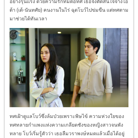
อย่างรุนแรง ด้วยความรักที่มีต่อทศ เธอจึงตัดสินใจจ้างไอ้
ต้า (เต้-นันทศัย) คนงานในไร่ ฉุดโบว์ไปข่มขืน แต่ทศตาม
มาช่วยได้ทันเวลา
ทศเฝ้าดูแลโบว์ซึ่งล้มป่วยเพราะพิษไข้ ความห่วงใยของ
ทศทลายกำแพงแห่งความเกลียดชังของหญิงสาวจนพัง
ทลาย โบว์เริ่มรู้ตัวว่า เธอลืมวราพงษ์หมดแล้วเมื่อได้อยู่