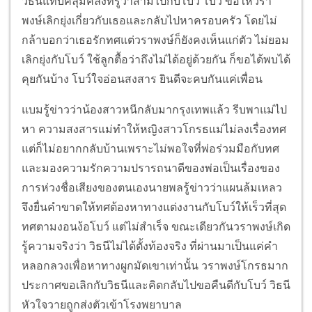
วิธนีแทบคลุ้มคลั่งที่รู้ว่าสามีไปกับโบว์ โบว์ ขอให้วรา
พงษ์เลิกยุ่งเกี่ยวกับเธอและกลับไปหาครอบครัว โดยไม่
กล้าบอกว่าเธอรักทศแต่วราพงษ์ก็ยังคงเห็นแก่ตัว ไม่ยอม
เลิกยุ่งกับโบว์ ใช้ลูกตื้อว่าถึงไม่ได้อยู่ด้วยกัน ก็ขอได้พบได้
คุยกันบ้าง โบว์ใจอ่อนสงสาร ยินดีจะคบกันแค่เพื่อน
แบมรู้ข่าวว่าน้องสาวหนีกลับมากรุงเทพแล้ว รีบพาแม่ไป
หา ความสงสารแม่ทำให้หญิงสาวโกรธแม่ไม่ลงเรื่องทศ
แต่ก็ไม่อยากกลับบ้านเพราะไม่พอใจที่พ่อร่วมมือกับทศ
และมองความรักความปรารถนาดีของพ่อเป็นเรื่องของ
การห่วงชื่อเสียงของตนเองนายพลรู้ข่าวว่าแผนล้มเหลว
จึงยื่นคำขาดให้ทศต้องหาทางแต่งงานกับโบว์ให้เร็วที่สุด
ทศตามงอนง้อโบว์ แต่ไม่สำเร็จ ขณะเดียวกันวราพงษ์เกิด
รู้ความจริงว่า วิธนีไม่ได้ตั้งท้องจริง ที่ผ่านมาเป็นแค่คำ
หลอกลวงเพื่อหาทางผูกมัดเขาเท่านั้น วราพงษ์โกรธมาก
ประกาศขอเลิกกับวิธนีและคิดกลับไปขอคืนดีกับโบว์ วิธนี
หัวใจวายถูกส่งตัวเข้าโรงพยาบาล