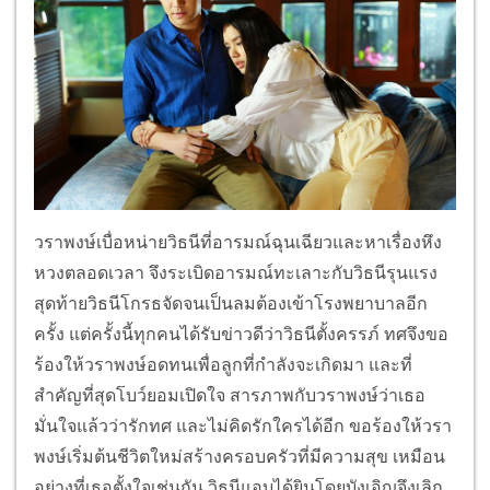
วราพงษ์เบื่อหน่ายวิธนีที่อารมณ์ฉุนเฉียวและหาเรื่องหึง
หวงตลอดเวลา จึงระเบิดอารมณ์ทะเลาะกับวิธนีรุนแรง
สุดท้ายวิธนีโกรธจัดจนเป็นลมต้องเข้าโรงพยาบาลอีก
ครั้ง แต่ครั้งนี้ทุกคนได้รับข่าวดีว่าวิธนีตั้งครรภ์ ทศจึงขอ
ร้องให้วราพงษ์อดทนเพื่อลูกที่กำลังจะเกิดมา และที่
สำคัญที่สุดโบว์ยอมเปิดใจ สารภาพกับวราพงษ์ว่าเธอ
มั่นใจแล้วว่ารักทศ และไม่คิดรักใครได้อีก ขอร้องให้วรา
พงษ์เริ่มต้นชีวิตใหม่สร้างครอบครัวที่มีความสุข เหมือน
อย่างที่เธอตั้งใจเช่นกัน วิธนีแอบได้ยินโดยบังเอิญจึงเลิก