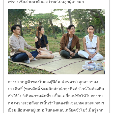
เพราะเชื่อสายตาตัวเองว่าทศเป็นลูกผู้ชายพอ
การปรากฏตัวของใบตอง(ฟิล์ม-ฉัตรดาว) ลูกสาวของ
ประสิทธิ์ (ขจรศักดิ์ รัตนนิสสัย)นักธุรกิจค้าไวน์ในท้องถิ่น
ทำให้โบว์เกิดความคิดที่จะเป็นแม่สื่อแม่ชักให้ใบตองกับ
ทศ เพราะเธอสังเกตเห็นว่าใบตองชื่นชอบทศ และแวะมา
เยี่ยมเยือนทศอยู่เสมอ ใบตองแอบเกลียดชังโบว์เมื่อรู้จาก