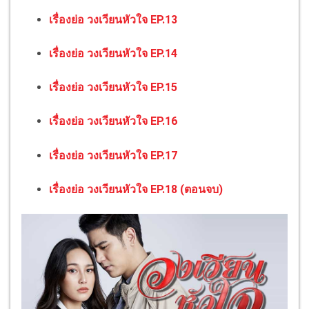
เรื่องย่อ วงเวียนหัวใจ EP.13
เรื่องย่อ วงเวียนหัวใจ EP.14
เรื่องย่อ วงเวียนหัวใจ EP.15
เรื่องย่อ วงเวียนหัวใจ EP.16
เรื่องย่อ วงเวียนหัวใจ EP.17
เรื่องย่อ วงเวียนหัวใจ EP.18 (ตอนจบ)