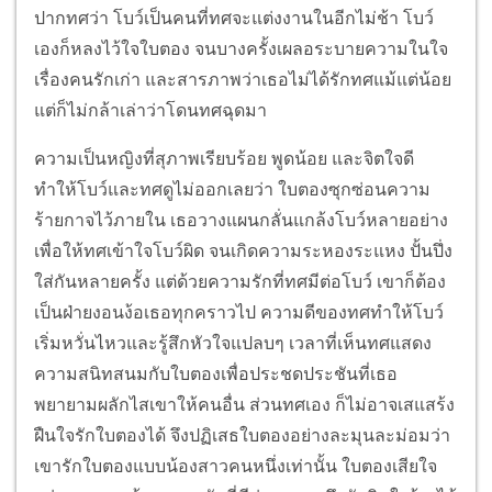
ปากทศว่า โบว์เป็นคนที่ทศจะแต่งงานในอีกไม่ช้า โบว์
เองก็หลงไว้ใจใบตอง จนบางครั้งเผลอระบายความในใจ
เรื่องคนรักเก่า และสารภาพว่าเธอไม่ได้รักทศแม้แต่น้อย
แต่ก็ไม่กล้าเล่าว่าโดนทศฉุดมา
ความเป็นหญิงที่สุภาพเรียบร้อย พูดน้อย และจิตใจดี
ทำให้โบว์และทศดูไม่ออกเลยว่า ใบตองซุกซ่อนความ
ร้ายกาจไว้ภายใน เธอวางแผนกลั่นแกล้งโบว์หลายอย่าง
เพื่อให้ทศเข้าใจโบว์ผิด จนเกิดความระหองระแหง ปั้นปึ่ง
ใส่กันหลายครั้ง แต่ด้วยความรักที่ทศมีต่อโบว์ เขาก็ต้อง
เป็นฝ่ายงอนง้อเธอทุกคราวไป ความดีของทศทำให้โบว์
เริ่มหวั่นไหวและรู้สึกหัวใจแปลบๆ เวลาที่เห็นทศแสดง
ความสนิทสนมกับใบตองเพื่อประชดประชันที่เธอ
พยายามผลักไสเขาให้คนอื่น ส่วนทศเอง ก็ไม่อาจเสแสร้ง
ฝืนใจรักใบตองได้ จึงปฏิเสธใบตองอย่างละมุนละม่อมว่า
เขารักใบตองแบบน้องสาวคนหนึ่งเท่านั้น ใบตองเสียใจ