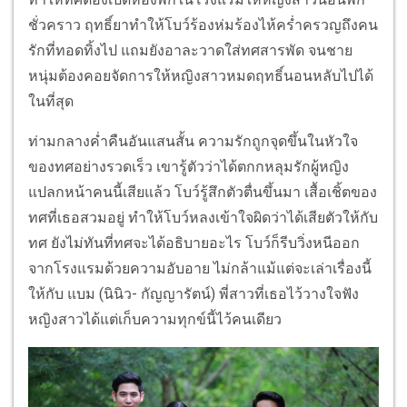
ชั่วคราว ฤทธิ์ยาทำให้โบว์ร้องห่มร้องไห้คร่ำครวญถึงคน
รักที่ทอดทิ้งไป แถมยังอาละวาดใส่ทศสารพัด จนชาย
หนุ่มต้องคอยจัดการให้หญิงสาวหมดฤทธิ์นอนหลับไปได้
ในที่สุด
ท่ามกลางค่ำคืนอันแสนสั้น ความรักถูกจุดขึ้นในหัวใจ
ของทศอย่างรวดเร็ว เขารู้ตัวว่าได้ตกกหลุมรักผู้หญิง
แปลกหน้าคนนี้เสียแล้ว โบว์รู้สึกตัวตื่นขึ้นมา เสื้อเชิ้ตของ
ทศที่เธอสวมอยู่ ทำให้โบว์หลงเข้าใจผิดว่าได้เสียตัวให้กับ
ทศ ยังไม่ทันที่ทศจะได้อธิบายอะไร โบว์ก็รีบวิ่งหนีออก
จากโรงแรมด้วยความอับอาย ไม่กล้าแม้แต่จะเล่าเรื่องนี้
ให้กับ แบม (นินิว- กัญญารัตน์) พี่สาวที่เธอไว้วางใจฟัง
หญิงสาวได้แต่เก็บความทุกข์นี้ไว้คนเดียว