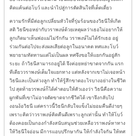
คิดแค้นต่อโบว์ และนำไปสู่การตัดสินใจที่เด็ดเดี่ยว
ความรักที่มีต่อลูกเปลี่ยนหัวใจที่รุ่มร้อนของวิธนีให้เกิด
สติ วิธนีขอหย่ากับวราพงษ์ด้วยเหตุผลว่าเธอไม่อยากให้
ลูกเกิดมาเห็นพ่อแม่ไม่รักกัน วราพงษ์ไม่ได้รักเธอ อยู่
ร่วมกันต่อไปจะส่งผลเสียต่อลูกในอนาคต ทศและโบว์
พยายามทัดทานแต่ไม่เป็นผล ทศจึงขอให้แยกกันอยู่สัก
ระยะ ถ้าวิธนีสามารถอยู่ได้ จึงค่อยหย่าขาดจากกัน แรก
ทีเดียววราพงษ์เต็มใจแยกทาง แต่หลังจากเขาไม่เจอหน้า
วิธนีและเป็นห่วงลูก ทำให้รู้สึกขาดอะไรบางอย่างในชีวิต
ไป สุดท้ายวรพงษ์ก็ได้คำตอบให้ตัวเองว่า วิธนีคือความ
ผูกพันที่เขาไม่อาจตัดขาดจากชีวิตได้ เขาจึงกลับไป
งอนง้อวิธนี แต่คราวนี้วิธนีกลับใจแข็งไม่ยอมคืนดีง่ายๆ
เพราะคิดว่าวราพงษ์คิดคืนดีเพราะลูกเท่านั้น ทำให้โบว์
ต้องคอยเป็นกองกำลังสนับสนุนช่วยเหลือวราพงษ์หาทาง
ให้วิธนีใจอ่อน มีการแอบปรึกษากัน ให้กำลังใจกัน ให้ทศ