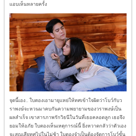
แอบเห็นหลายครั้ง
จุดนี้เอง... ใบตองเอามายุแหย่ให้ทศเข้าใจผิดว่าโบว์กับว
ราพงษ์จะหวนมาคบกันความพยายามของวราพงษ์เป็น
ผลสำเร็จ เขาสารภาพรักวิธนีในวันที่เธอคลอดลูก เธอจึง
ยอมให้อภัย ใบตองเห็นเหตุการณ์นี้ ยิ่งหวาดกลัวว่าตัวเอง
จะสูญเสียทศไปในไม่ช้า ใบตองจำเป็นต้องจัดการโบว์ขั้น