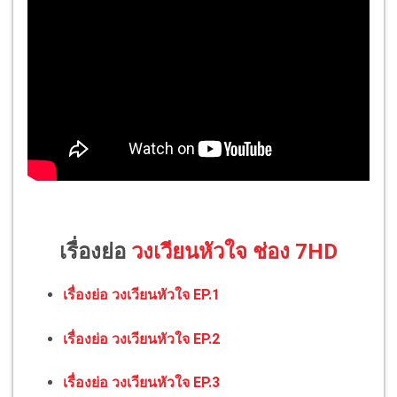
เรื่องย่อ
วงเวียนหัวใจ ช่อง 7HD
เรื่องย่อ วงเวียนหัวใจ EP.1
เรื่องย่อ วงเวียนหัวใจ EP.2
เรื่องย่อ วงเวียนหัวใจ EP.3