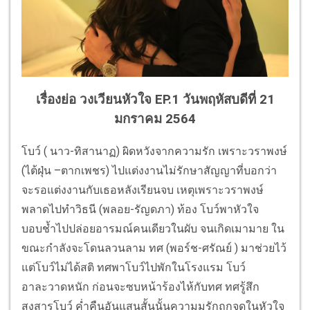
เรื่องย่อ วงเวียนหัวใจ EP.1 วันพฤหัสบดีที่ 21
มกราคม 2564
โบว์ ( นาว-ทิสานาฏ) ผิดหวังจากความรัก เพราะวราพงษ์
(ไต้ฝุ่น –ตากเพชร) ไปแต่งงานไม่รักษาสัญญาที่บอกว่า
จะรอแต่งงานกับเธอหลังเรียนจบ เหตุเพราะวราพงษ์
พลาดไปทำวิธนี (พลอย-รัญดภา) ท้อง โบว์พาหัวใจ
บอบช้ำไปปล่อยอารมณ์คนเดียวในผับ จนเกิดเมามาย ใน
ขณะกำลังจะโดนลวนลาม ทศ (พอร์ช-ศรัณย์ ) มาช่วยไว้
แต่โบว์ไม่ได้สติ ทศพาโบว์ไปพักในโรงแรม โบว์
อาละวาดหนัก ก่อนจะซบหน้าร้องไห้กับทศ ทศรู้สึก
สงสารโบว์ ค่ำคืนอันแสนสั้นนั้นความมรักถูกจุดในหัวใจ