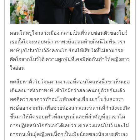
คอนโดหรูใจกลางเมือง กลายเป็นที่หลบซ่อนตัวของโบว์
เธอตั้งใจจะหลบหน้าวราพงษ์แต่สุดท้ายก็หนีไม่พ้น วรา
พงษ์บุกไปหาโบว์ถึงคอนโด ร้องไห้เสียใจที่ไม่สามารถ
ตัดใจจากโบว์ได้ ความผูกพันที่เคยมีต่อกันทำให้หญิงสาว
ใจอ่อน
ทศสืบหาตัวโบว์จนตามมาเจอที่คอนโดแห่งนี้ เขาเห็นเธอ
เดินลงมาส่งวราพงษ์ เข้าใจผิดว่าสองคนอยู่ด้วยกันแล้ว
ทศคิดว่าเขาควรทำอะไรสักอย่างเพื่อแยกโบว์และวรา
พงษ์ออกจากกัน เพื่อช่วยน้องสาวและหลานที่กำลังจะเกิด
ขึ้นมาให้มีครอบครัวที่สมบูรณ์ และที่สำคัญที่สุดเขาไม่
อาจปฏิเสธหัวใจตัวเองได้เลยว่า เขาหวงแหนโบว์ และไม่
อาจทนเห็นผู้หญิงคนนี้ตกเป็นเมียน้อยของน้องเขยตัวเอง