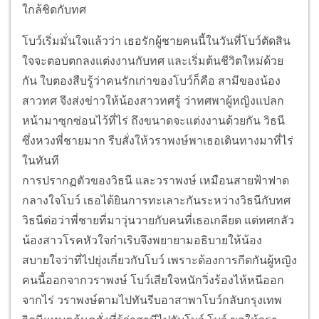
ใกล้ชิดกับทศ
โบว์เริ่มมั่นใจแล้วว่า เธอรักผู้ชายคนนี้ในวันที่โบว์ตัดสิน
ใจจะตอบตกลงแต่งงานกับทศ และเริ่มต้นชีวิตใหม่ด้วย
กัน ใบตองสืบรู้ว่าคนรักเก่าของโบว์ก็คือ สามีของน้อง
สาวทศ จึงส่งข่าวให้น้องสาวทศรู้ ว่าทศพาผู้หญิงแปลก
หน้ามาซุกซ่อนไว้ที่ไร่ ถึงขนาดจะแต่งงานด้วยกัน วิธนี
ซึ่งหวงพี่ชายมาก รีบสั่งให้วราพงษ์พาเธอเดินทางมาที่ไร่
ในทันที
การปรากฏตัวของวิธนี และวราพงษ์ เหมือนสายฟ้าฟาด
กลางใจโบว์ เธอได้ยินการทะเลาะกันระหว่างวิธนีกับทศ
วิธนีต่อว่าพี่ชายที่มาวุ่นวายกับคนที่เธอเกลียด แต่ทศกลัว
น้องสาวโรคหัวใจกำเริบจึงพยายามอธิบายให้น้อง
สบายใจว่าที่ไปยุ่งเกี่ยวกับโบว์ เพราะต้องการกีดกันผู้หญิง
คนนี้ออกจากวราพงษ์ โบว์เสียใจหนักวิ่งร้องไห้หนีออก
จากไร่ วราพงษ์ตามไปทันรีบอาสาพาโบว์กลับกรุงเทพ