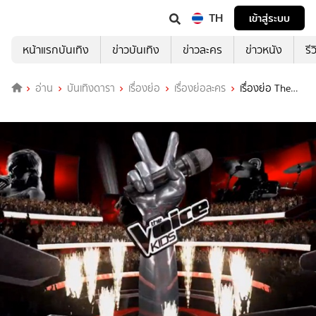
TH
เข้าสู่ระบบ
หน้าแรกบันเทิง
ข่าวบันเทิง
ข่าวละคร
ข่าวหนัง
รี
อ่าน
บันเทิงดารา
เรื่องย่อ
เรื่องย่อละคร
เรื่องย่อ The
Voice Kids Thailand Season 2