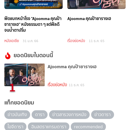
ฟีดแบกหน้าโรง "Ajoomma คุณป้า
Ajoomma คุณป้าซารางเฮ
ซารางเฮ" หนังธรรมดา ๆ แต่ฟีลดี
จนน้ำตาปริ่ม
หนังเอเชีย
เรื่องย่อหนัง
31 ม.ค. 66
11 ธ.ค. 65
ยอดนิยมในตอนนี้
Ajoomma คุณป้าซารางเฮ
1
เรื่องย่อหนัง
11 ธ.ค. 65
แท็กยอดนิยม
ข่าวบันเทิง
ดารา
ข่าวสารวงการหนัง
ข่าวดารา
ไอจีดารา
อินสตราแกรมดารา
recommended