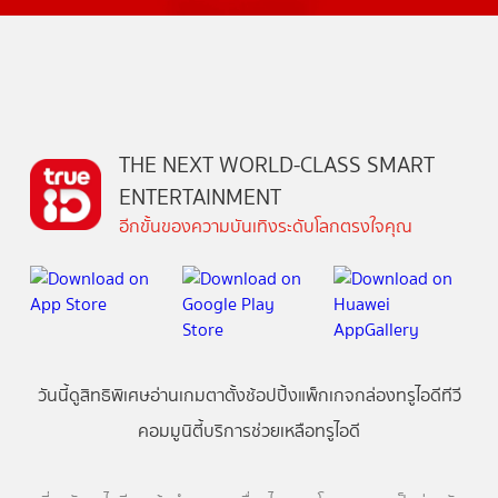
THE NEXT WORLD-CLASS SMART
ENTERTAINMENT
อีกขั้นของความบันเทิงระดับโลกตรงใจคุณ
วันนี้
ดู
สิทธิพิเศษ
อ่าน
เกม
ตาตั้ง
ช้อปปิ้ง
แพ็กเกจ
กล่องทรูไอดีทีวี
คอมมูนิตี้
บริการช่วยเหลือทรูไอดี