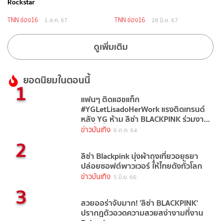
Rockstar
TNN ช่อง16
TNN ช่อง16
1 ส.ค. 67
28 มิ.ย. 67
ดูเพิ่มเติม
ยอดนิยมในตอนนี้
1
แฟนๆ ติดแฮชแท็ก
#YGLetLisadoHerWork แรงติดเทรนด์
หลัง YG ห้าม ลิซ่า BLACKPINK ร่วมงาน
แฟชั่นที่ปารีส
ข่าวบันเทิง
6 ต.ค. 64
2
ลิซ่า Blackpink นุ่งผ้าถุงเที่ยวอยุธยา
ปล่อยซอฟต์พาวเวอร์ ให้ไทยดังทั่วโลก
ข่าวบันเทิง
5 มิ.ย. 66
3
สวยออร่าจับมาก! 'ลิซ่า BLACKPINK'
ปรากฏตัวอวดความสวยสง่างามที่งาน