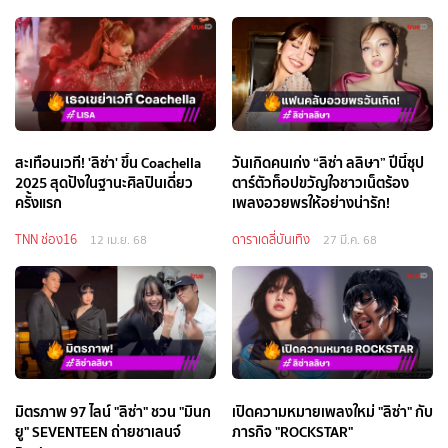
สะเทือนเวที! 'ลิซ่า' ขึ้น Coachella
วันเกิดคนเก่ง “ลิซ่า ลลิษา” ปีนี้ซุป
2025 สุดปังในฐานะศิลปินเดี่ยว
ตาร์ตัวท็อปขวัญใจชาวเน็ตร้อง
ครั้งแรก
เพลงอวยพรให้อย่างน่ารัก!
TNN ช่อง16
ดาราเดลี่บันเทิง
12 เม.ย. 68
27 มี.ค. 68
มิตรภาพ 97 ไลน์ "ลิซ่า" ชวน "มินก
เปิดความหมายเพลงใหม่ "ลิซ่า" กับ
ยู" SEVENTEEN ถ่ายชาเลนจ์
ภารกิจ "ROCKSTAR"