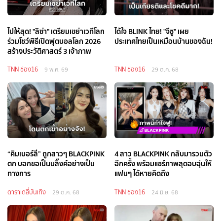
ไปให้สุด! "ลิซ่า" เตรียมเขย่าเวทีโลก
ได้ใจ BLINK ไทย! "จีซู" เผย
ร่วมโชว์พิธีเปิดฟุตบอลโลก 2026
ประเทศไทยเป็นเหมือนบ้านของฉัน!
สร้างประวัติศาสตร์ 3 เจ้าภาพ
TNN ช่อง16
TNN ช่อง16
9 พ.ค. 69
29 ต.ค. 68
“คิมเบอร์ลี่” ถูกสาวๆ BLACKPINK
4 สาว BLACKPINK กลับมารวมตัว
ตก บอกขอเป็นบลิ๊งค์อย่างเป็น
อีกครั้ง พร้อมแชร์ภาพสุดอบอุ่นให้
ทางการ
แฟนๆ ได้หายคิดถึง
ดาราเดลี่บันเทิง
TNN ช่อง16
29 ต.ค. 68
24 มิ.ย. 68