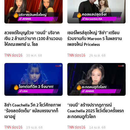
สวยแต่ใจบุญด้วย “เจนนี่” บริจาค
เซอร์ไพรส์ชุดใหญ่ "ลิซ่า" เตรียม
เงิน 2 ล้านกว่าบาท (100 ล้านวอน)
ร่วมงานกับ Maroon 5 ในผลงาน
ให้คณะแพทย์ ม. โซล
เพลงใหม่ Priceless
TNN ช่อง16
TNN ช่อง16
30 พ.ค. 68
26 เม.ย. 68
ลิซ่า Coachella วีค 2 โชว์ศักยภาพ
“เจนนี่” สร้างปรากฏการณ์
“ร้องสดจัดเต็ม” แม้ลมแรงมากก็
Coachella 2025 โชว์เดี่ยวครั้งแรก
เอาอยู่
สะกดคนดูทั่วโลก
TNN ช่อง16
TNN ช่อง16
19 เม.ย. 68
14 เม.ย. 68