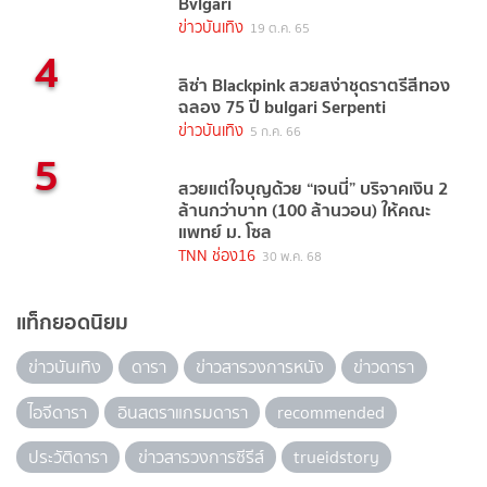
Bvlgari
ข่าวบันเทิง
19 ต.ค. 65
4
ลิซ่า Blackpink สวยสง่าชุดราตรีสีทอง
ฉลอง 75 ปี bulgari Serpenti
ข่าวบันเทิง
5 ก.ค. 66
5
สวยแต่ใจบุญด้วย “เจนนี่” บริจาคเงิน 2
ล้านกว่าบาท (100 ล้านวอน) ให้คณะ
แพทย์ ม. โซล
TNN ช่อง16
30 พ.ค. 68
แท็กยอดนิยม
ข่าวบันเทิง
ดารา
ข่าวสารวงการหนัง
ข่าวดารา
ไอจีดารา
อินสตราแกรมดารา
recommended
ประวัติดารา
ข่าวสารวงการซีรีส์
trueidstory