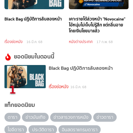
Black Bag ปฏิบัติการลับสองหน้า
เคาะรายได้ล่วงหน้า "Novocaine"
ไอ้หนุ่มไม่เจ็บไม่รู้สึก แต่กลิ่นอาย
โกยเงินโชยมาแล้ว
เรื่องย่อหนัง
หนังต่างประเทศ
16 มี.ค. 68
17 ก.พ. 68
ยอดนิยมในตอนนี้
Black Bag ปฏิบัติการลับสองหน้า
1
เรื่องย่อหนัง
16 มี.ค. 68
แท็กยอดนิยม
ดารา
ข่าวบันเทิง
ข่าวสารวงการหนัง
ข่าวดารา
ไอจีดารา
ประวัติดารา
อินสตราแกรมดารา