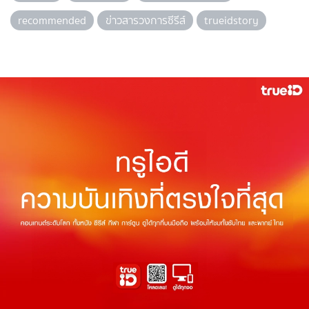
recommended
ข่าวสารวงการซีรีส์
trueidstory