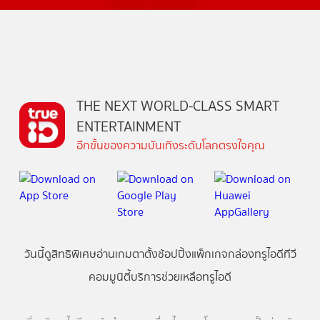
THE NEXT WORLD-CLASS SMART
ENTERTAINMENT
อีกขั้นของความบันเทิงระดับโลกตรงใจคุณ
วันนี้
ดู
สิทธิพิเศษ
อ่าน
เกม
ตาตั้ง
ช้อปปิ้ง
แพ็กเกจ
กล่องทรูไอดีทีวี
คอมมูนิตี้
บริการช่วยเหลือทรูไอดี