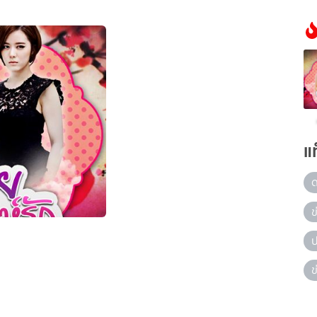
แ
ข
ป
ข