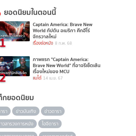
ยอดนิยมในตอนนี้
Captain America: Brave New
World กัปตัน อเมริกา ศึกฮีโร่
1
จักรวาลใหม่
เรื่องย่อหนัง
8 ก.พ. 68
ภาพแรก "Captain America:
Brave New World" ที่อาจรีเซ็ตเส้น
2
เรื่องใหม่ของ MCU
แบไต๋
14 เม.ย. 67
ท็กยอดนิยม
ดารา
ข่าวบันเทิง
ข่าวดารา
่าวสารวงการหนัง
ไอจีดารา