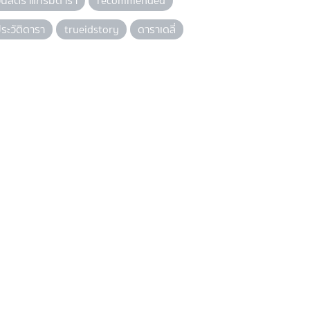
อินสตราแกรมดารา
recommended
ระวัติดารา
trueidstory
ดาราเดลี่