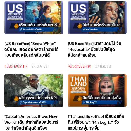
[US Boxoffice] "Snow White"
[US Boxoffice] นาธานคนไม่เจ็บ
ฉบับคนแสดง ออกสตาร์ทรายได้
"Novocaine" ยึดแชมป์ให้สุด
แบบเกือบหลับแต่กลับมาได้
สัปดาห์แสนเงียบ
หนังต่างประเทศ
หนังต่างประเทศ
24 มี.ค. 68
17 มี.ค. 68
"Captain America: Brave New
[Thailand Boxoffice] เฮียบง แท็ก
World" เดินเข้าทำเทียบหนังมาร์
ทีม พี่ร็อบ พา "Mickey 17" ซิว
เวลทำเงินต่ำที่สุดอีกเรื่อง
แชมป์กระจุ๋มกระจิ๋ม