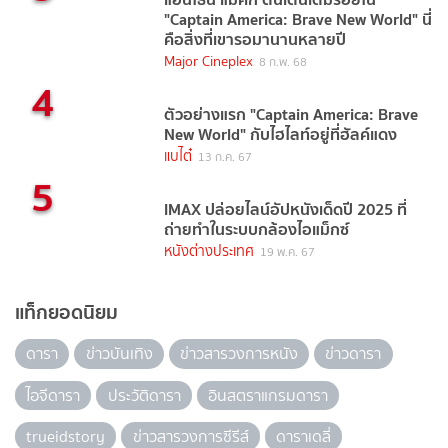
"Captain America: Brave New World" นี่
คือสิ่งที่เขารอมานานหลายปี
Major Cineplex
8 ก.พ. 68
4
ตัวอย่างแรก "Captain America: Brave
New World" กับไฮไลท์อยู่ที่ฮัลค์แดง
แบไต๋
13 ก.ค. 67
5
IMAX ปล่อยไลน์อัปหนังเด็ดปี 2025 ที่
ถ่ายทำในระบบกล้องไอแม็กซ์
หนังต่างประเทศ
19 พ.ค. 67
แท็กยอดนิยม
ดารา
ข่าวบันเทิง
ข่าวสารวงการหนัง
ข่าวดารา
ไอจีดารา
ประวัติดารา
อินสตราแกรมดารา
trueidstory
ข่าวสารวงการซีรีส์
ดาราเดลี่