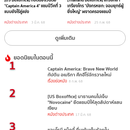
"Captain America 4" แชมป์วีคที่ 3
เกรียงไกร "มังกรหยก: จอมยุทธ์ผู้
แบบยังไร้คู่แข่ง
ยิ่งใหญ่" ผงาดครองแชมป์
หนังต่างประเทศ
หนังต่างประเทศ
3 มี.ค. 68
25 ก.พ. 68
ดูเพิ่มเติม
ยอดนิยมในตอนนี้
1
Captain America: Brave New World
กัปตัน อเมริกา ศึกฮีโร่จักรวาลใหม่
เรื่องย่อหนัง
8 ก.พ. 68
2
[US Boxoffice] นาธานคนไม่เจ็บ
"Novocaine" ยึดแชมป์ให้สุดสัปดาห์แสน
เงียบ
หนังต่างประเทศ
17 มี.ค. 68
3
แอนโธนี แม็คกี้ ตื่นเต้นเต็มร้อยใน