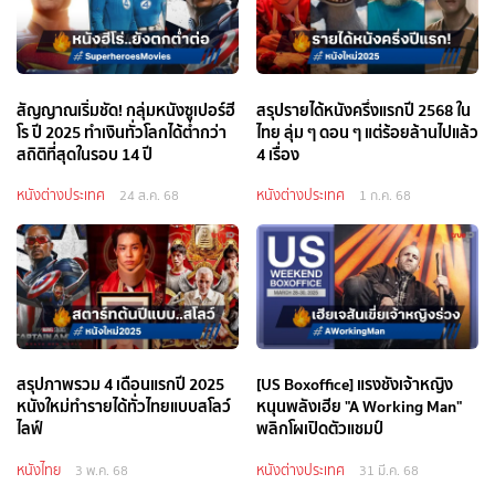
สัญญาณเริ่มชัด! กลุ่มหนังซูเปอร์ฮี
สรุปรายได้หนังครึ่งแรกปี 2568 ใน
โร ปี 2025 ทำเงินทั่วโลกได้ต่ำกว่า
ไทย ลุ่ม ๆ ดอน ๆ แต่ร้อยล้านไปแล้ว
สถิติที่สุดในรอบ 14 ปี
4 เรื่อง
หนังต่างประเทศ
หนังต่างประเทศ
24 ส.ค. 68
1 ก.ค. 68
สรุปภาพรวม 4 เดือนแรกปี 2025
[US Boxoffice] แรงชังเจ้าหญิง
หนังใหม่ทำรายได้ทั่วไทยแบบสโลว์
หนุนพลังเฮีย "A Working Man"
ไลฟ์
พลิกโผเปิดตัวแชมป์
หนังไทย
หนังต่างประเทศ
3 พ.ค. 68
31 มี.ค. 68