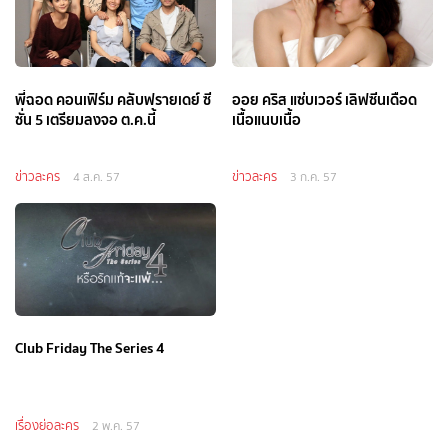
พี่ฉอด คอนเฟิร์ม คลับฟรายเดย์ ซี
ออย คริส แซ่บเวอร์ เลิฟซีนเดือด
ซั่น 5 เตรียมลงจอ ต.ค.นี้
เนื้อแนบเนื้อ
ข่าวละคร
ข่าวละคร
4 ส.ค. 57
3 ก.ค. 57
Club Friday The Series 4
เรื่องย่อละคร
2 พ.ค. 57