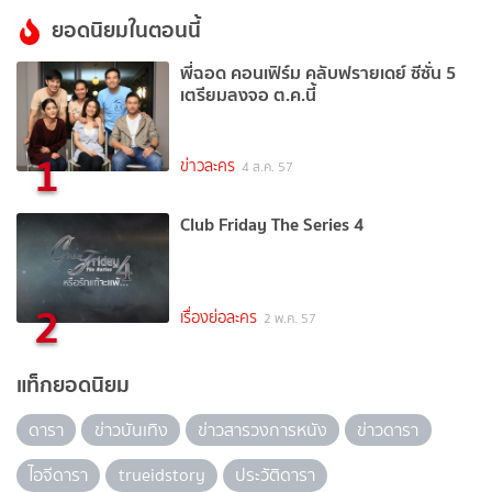
ยอดนิยมในตอนนี้
พี่ฉอด คอนเฟิร์ม คลับฟรายเดย์ ซีซั่น 5
เตรียมลงจอ ต.ค.นี้
1
ข่าวละคร
4 ส.ค. 57
Club Friday The Series 4
2
เรื่องย่อละคร
2 พ.ค. 57
แท็กยอดนิยม
ดารา
ข่าวบันเทิง
ข่าวสารวงการหนัง
ข่าวดารา
ไอจีดารา
trueidstory
ประวัติดารา