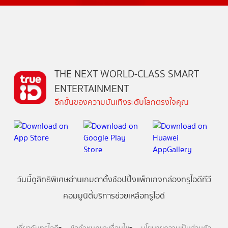
THE NEXT WORLD-CLASS SMART
ENTERTAINMENT
อีกขั้นของความบันเทิงระดับโลกตรงใจคุณ
วันนี้
ดู
สิทธิพิเศษ
อ่าน
เกม
ตาตั้ง
ช้อปปิ้ง
แพ็กเกจ
กล่องทรูไอดีทีวี
คอมมูนิตี้
บริการช่วยเหลือทรูไอดี