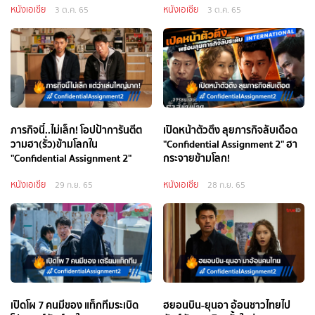
หนังเอเชีย
หนังเอเชีย
3 ต.ค. 65
3 ต.ค. 65
ภารกิจนี้..ไม่เล็ก! โอปป้าการันตีต
เปิดหน้าตัวตึง ลุยภารกิจลับเดือด
วามฮา(รั่ว)ข้ามโลกใน
"Confidential Assignment 2" ฮา
"Confidential Assignment 2"
กระจายข้ามโลก!
หนังเอเชีย
หนังเอเชีย
29 ก.ย. 65
28 ก.ย. 65
เปิดโผ 7 คนมีของ แท็กทีมระเบิด
ฮยอนบิน-ยุนอา อ้อนชาวไทยไป