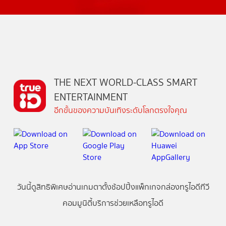
THE NEXT WORLD-CLASS SMART
ENTERTAINMENT
อีกขั้นของความบันเทิงระดับโลกตรงใจคุณ
วันนี้
ดู
สิทธิพิเศษ
อ่าน
เกม
ตาตั้ง
ช้อปปิ้ง
แพ็กเกจ
กล่องทรูไอดีทีวี
คอมมูนิตี้
บริการช่วยเหลือทรูไอดี