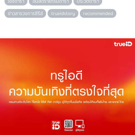
ไอจีดารา
อินสตราแกรมดารา
ประวัติดารา
ข่าวสารวงการซีรีส์
trueidstory
recommended