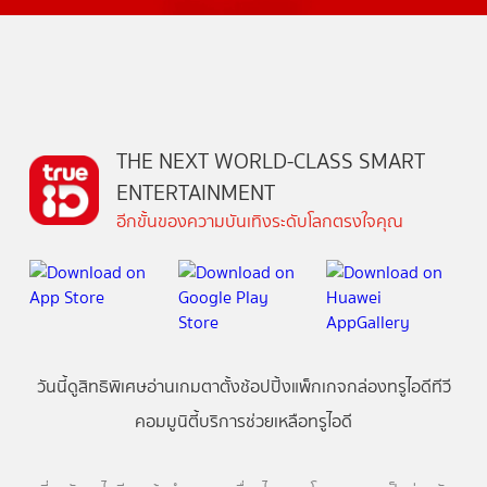
THE NEXT WORLD-CLASS SMART
ENTERTAINMENT
อีกขั้นของความบันเทิงระดับโลกตรงใจคุณ
วันนี้
ดู
สิทธิพิเศษ
อ่าน
เกม
ตาตั้ง
ช้อปปิ้ง
แพ็กเกจ
กล่องทรูไอดีทีวี
คอมมูนิตี้
บริการช่วยเหลือทรูไอดี