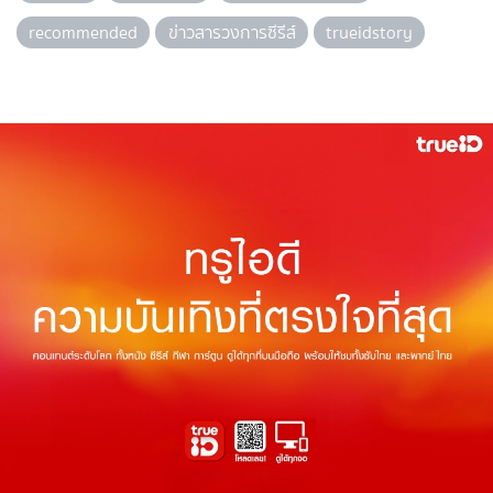
recommended
ข่าวสารวงการซีรีส์
trueidstory