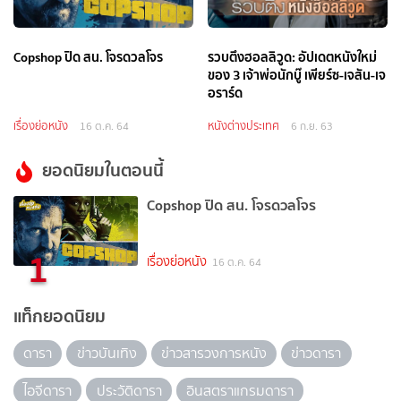
Copshop ปิด สน. โจรดวลโจร
รวบตึงฮอลลิวูด: อัปเดตหนังใหม่
ของ 3 เจ้าพ่อนักบู๊ เพียร์ซ-เจสัน-เจ
อราร์ด
เรื่องย่อหนัง
หนังต่างประเทศ
16 ต.ค. 64
6 ก.ย. 63
ยอดนิยมในตอนนี้
Copshop ปิด สน. โจรดวลโจร
1
เรื่องย่อหนัง
16 ต.ค. 64
แท็กยอดนิยม
ดารา
ข่าวบันเทิง
ข่าวสารวงการหนัง
ข่าวดารา
ไอจีดารา
ประวัติดารา
อินสตราแกรมดารา