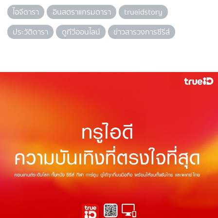
ไอจีดารา
อินสตราแกรมดารา
trueidstory
ประวัติดารา
ดูทีวีออนไลน์
ข่าวสารวงการซีรีส์