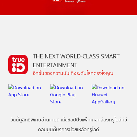
THE NEXT WORLD-CLASS SMART
ENTERTAINMENT
อีกขั้นของความบันเทิงระดับโลกตรงใจคุณ
วันนี้
ดู
สิทธิพิเศษ
อ่าน
เกม
ตาตั้ง
ช้อปปิ้ง
แพ็กเกจ
กล่องทรูไอดีทีวี
คอมมูนิตี้
บริการช่วยเหลือทรูไอดี