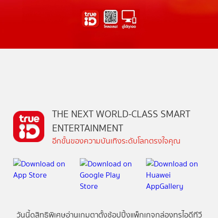
THE NEXT WORLD-CLASS SMART
ENTERTAINMENT
อีกขั้นของความบันเทิงระดับโลกตรงใจคุณ
วันนี้
ดู
สิทธิพิเศษ
อ่าน
เกม
ตาตั้ง
ช้อปปิ้ง
แพ็กเกจ
กล่องทรูไอดีทีวี