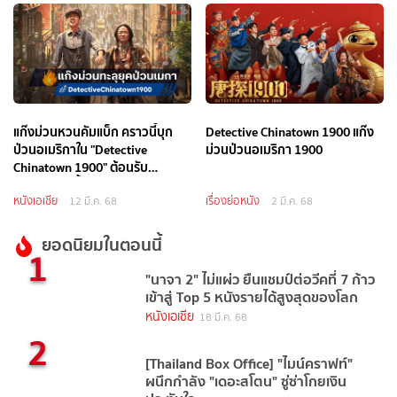
แก๊งม่วนหวนคัมแบ็ก คราวนี้บุก
Detective Chinatown 1900 แก๊ง
ป่วนอเมริกาใน "Detective
ม่วนป่วนอเมริกา 1900
Chinatown 1900" ต้อนรับ
สงกรานต์ปีนี้
หนังเอเชีย
เรื่องย่อหนัง
12 มี.ค. 68
2 มี.ค. 68
ยอดนิยมในตอนนี้
1
"นาจา 2" ไม่แผ่ว ยืนแชมป์ต่อวีคที่ 7 ก้าว
เข้าสู่ Top 5 หนังรายได้สูงสุดของโลก
หนังเอเชีย
18 มี.ค. 68
2
[Thailand Box Office] "ไมน์คราฟท์"
ผนึกกำลัง "เดอะสโตน" ซู่ซ่าโกยเงิน