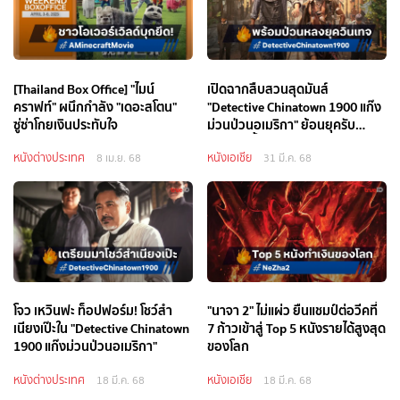
[Thailand Box Office] "ไมน์
เปิดฉากสืบสวนสุดมันส์
คราฟท์" ผนึกกำลัง "เดอะสโตน"
"Detective Chinatown 1900 แก๊ง
ซู่ซ่าโกยเงินประทับใจ
ม่วนป่วนอเมริกา" ย้อนยุครับ
เมษายนนี้
หนังต่างประเทศ
หนังเอเชีย
8 เม.ย. 68
31 มี.ค. 68
โจว เหวินฟะ ท็อปฟอร์ม! โชว์สำ
"นาจา 2" ไม่แผ่ว ยืนแชมป์ต่อวีคที่
เนียงเป๊ะใน "Detective Chinatown
7 ก้าวเข้าสู่ Top 5 หนังรายได้สูงสุด
1900 แก๊งม่วนป่วนอเมริกา"
ของโลก
หนังต่างประเทศ
หนังเอเชีย
18 มี.ค. 68
18 มี.ค. 68