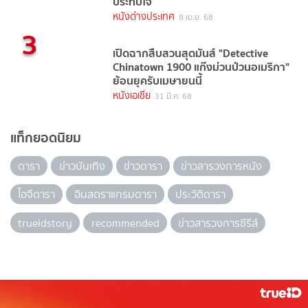
ประทับใจ
หนังต่างประเทศ
8 เม.ย. 68
3
เปิดฉากสืบสวนสุดมันส์ "Detective
Chinatown 1900 แก๊งม่วนป่วนอเมริกา"
ย้อนยุครับเมษายนนี้
หนังเอเชีย
31 มี.ค. 68
แท็กยอดนิยม
ดารา
ข่าวบันเทิง
ข่าวดารา
ข่าวสารวงการหนัง
ไอจีดารา
อินสตราแกรมดารา
ประวัติดารา
trueidstory
recommended
ข่าวสารวงการซีรีส์