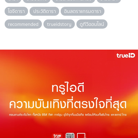
ไอจีดารา
ประวัติดารา
อินสตราแกรมดารา
recommended
trueidstory
ดูทีวีออนไลน์