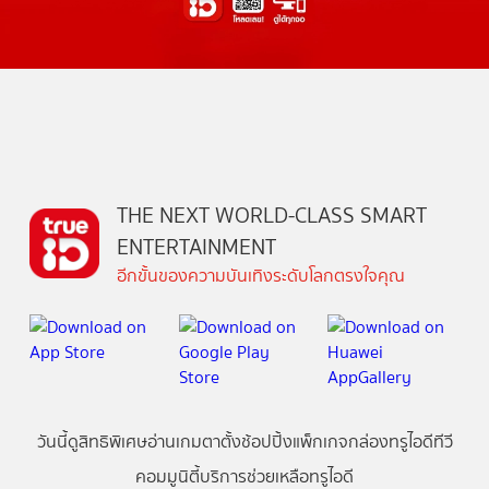
THE NEXT WORLD-CLASS SMART
ENTERTAINMENT
อีกขั้นของความบันเทิงระดับโลกตรงใจคุณ
วันนี้
ดู
สิทธิพิเศษ
อ่าน
เกม
ตาตั้ง
ช้อปปิ้ง
แพ็กเกจ
กล่องทรูไอดีทีวี
คอมมูนิตี้
บริการช่วยเหลือทรูไอดี