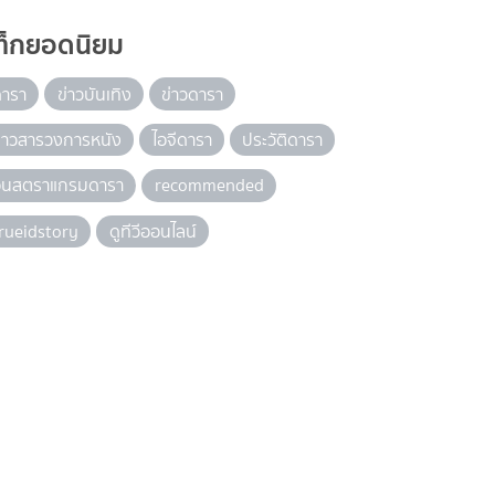
ท็กยอดนิยม
ดารา
ข่าวบันเทิง
ข่าวดารา
่าวสารวงการหนัง
ไอจีดารา
ประวัติดารา
อินสตราแกรมดารา
recommended
rueidstory
ดูทีวีออนไลน์