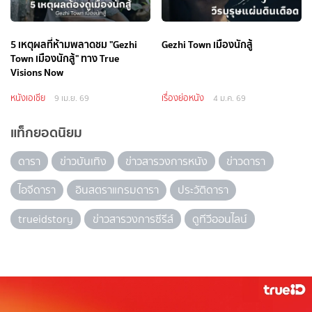
5 เหตุผลที่ห้ามพลาดชม "Gezhi
Gezhi Town เมืองนักสู้
Town เมืองนักสู้" ทาง True
Visions Now
หนังเอเชีย
เรื่องย่อหนัง
9 เม.ย. 69
4 ม.ค. 69
แท็กยอดนิยม
ดารา
ข่าวบันเทิง
ข่าวสารวงการหนัง
ข่าวดารา
ไอจีดารา
อินสตราแกรมดารา
ประวัติดารา
trueidstory
ข่าวสารวงการซีรีส์
ดูทีวีออนไลน์