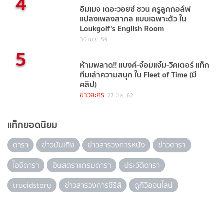
4
อิมเมจ เดอะวอยซ์ ชวน ครูลูกกอล์ฟ
แปลงเพลงสากล แบบเฉพาะตัว ใน
Loukgolf's English Room
30 เม.ย. 59
5
ห้ามพลาด!! แบงค์-จ๋อมแจ๋ม-วิคเตอร์ แท็ก
ทีมเล่าความสนุก ใน Fleet of Time (มี
คลิป)
ข่าวละคร
27 มิ.ย. 62
แท็กยอดนิยม
ดารา
ข่าวบันเทิง
ข่าวสารวงการหนัง
ข่าวดารา
ไอจีดารา
อินสตราแกรมดารา
ประวัติดารา
trueidstory
ข่าวสารวงการซีรีส์
ดูทีวีออนไลน์