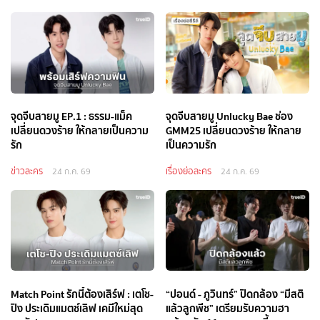
จุดจีบสายมู EP.1 : ธรรม-แม็ค
จุดจีบสายมู Unlucky Bae ช่อง
เปลี่ยนดวงร้าย ให้กลายเป็นความ
GMM25 เปลี่ยนดวงร้าย ให้กลาย
รัก
เป็นความรัก
ข่าวละคร
เรื่องย่อละคร
24 ก.ค. 69
24 ก.ค. 69
Match Point รักนี้ต้องเสิร์ฟ : เตโช-
“ปอนด์ - ภูวินทร์” ปิดกล้อง “มีสติ
ปิง ประเดิมแมตซ์เลิฟ เคมีใหม่สุด
แล้วลูกพีช” เตรียมรับความฮา