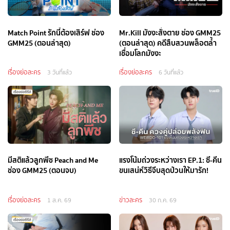
Match Point รักนี้ต้องเสิร์ฟ ช่อง
Mr.Kill มังงะสั่งตาย ช่อง GMM25
GMM25 (ตอนล่าสุด)
(ตอนล่าสุด) คดีสืบสวนพล็อตล้ำ
เชื่อมโลกมังงะ
เรื่องย่อละคร
เรื่องย่อละคร
3 วันที่แล้ว
6 วันที่แล้ว
มีสติแล้วลูกพีช Peach and Me
แรงโน้มถ่วงระหว่างเรา EP.1: ซี-คีน
ช่อง GMM25 (ตอนจบ)
ขนเสน่ห์วิธีจีบสุดป่วนให้มารัก!
เรื่องย่อละคร
ข่าวละคร
1 ส.ค. 69
30 ก.ค. 69