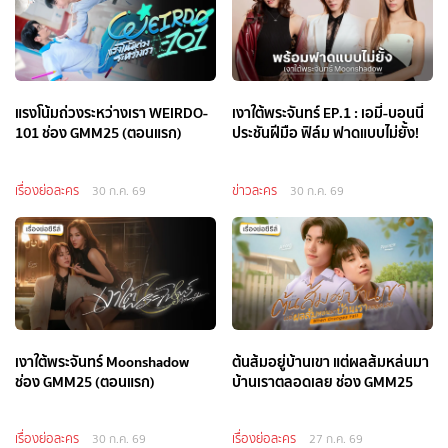
แรงโน้มถ่วงระหว่างเรา WEIRDO-
เงาใต้พระจันทร์ EP.1 : เอมี่-บอนนี่
101 ช่อง GMM25 (ตอนแรก)
ประชันฝีมือ ฟิล์ม ฟาดแบบไม่ยั้ง!
เรื่องย่อละคร
ข่าวละคร
30 ก.ค. 69
30 ก.ค. 69
เงาใต้พระจันทร์ Moonshadow
ต้นส้มอยู่บ้านเขา แต่ผลส้มหล่นมา
ช่อง GMM25 (ตอนแรก)
บ้านเราตลอดเลย ช่อง GMM25
เรื่องย่อละคร
เรื่องย่อละคร
30 ก.ค. 69
27 ก.ค. 69